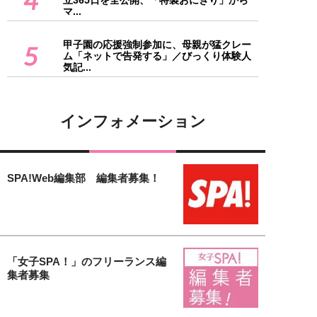
立365日を全公開、「特製おにぎり」から
マ...
甲子園の応援強制参加に、母親が猛クレー
5
ム「ネットで告発する」／びっくり体験人
気記...
インフォメーション
SPA!Web編集部 編集者募集！
「女子SPA！」のフリーランス編
集者募集