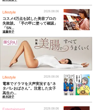
2026.08.06
Lifestyle
コスメ4万点を試した美容プロの
失敗談。「手の甲に塗って確認」
「SN...
遠藤幸子
2026.08.06
Lifestyle
電車でドラマを大声実況する“ネ
タバレおばさん”。注意した女子
高生の...
鈴木詩子
2026.08.06
Entertainment