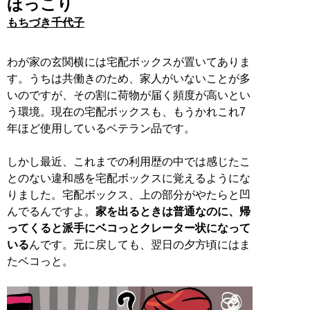
ほっこり
もちづき千代子
わが家の玄関横には宅配ボックスが置いてありま
す。うちは共働きのため、家人がいないことが多
いのですが、その割に荷物が届く頻度が高いとい
う環境。現在の宅配ボックスも、もうかれこれ7
年ほど使用しているベテラン品です。
しかし最近、これまでの利用歴の中では感じたこ
とのない違和感を宅配ボックスに覚えるようにな
りました。宅配ボックス、上の部分がやたらと凹
んでるんですよ。
家を出るときは普通なのに、帰
ってくると派手にベコっとクレーター状になって
いる
んです。元に戻しても、翌日の夕方頃にはま
たベコっと。