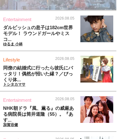
2026.08.05
Entertainment
ダルビッシュの息子は182cm世界
モデル！ ラウンドガールやミス
コ...
ゆるま 小林
2026.08.05
Lifestyle
同僚の結婚式に行ったら彼氏にバ
ッタリ！偶然が招いた縁？／びっ
くり体...
トシタカマサ
2026.08.05
Entertainment
NHK朝ドラ『風、薫る』の威厳あ
る病院長は筒井道隆（55）。『あ
す...
加賀谷健