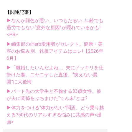
【関連記事】
▶なんか顔色が悪い、いつもだるい...年齢でも
過労でもない“意外な原因”が隠れているかも!
<PR>
▶編集部のiHerb愛用者がセレクト。健康・美
容のお悩み別、鉄板アイテムはコレ!【2026年
6月】
▶「離婚したいんだよね...」夫にドッキリを仕
掛けた妻。ニヤニヤした直後、“笑えない展
開”に大後悔
▶パート先の大学生と不倫する33歳女性。彼
が夫に関係をぶちまけた“てん末”とは?
▶体力をつける“体力がない”問題、どう乗り越
える?50代のリアルすぎる悩みに共感の声<漫
画>