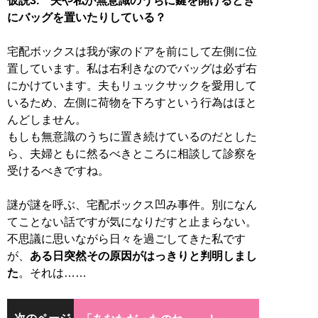
仮説3. 夫や私が無意識のうちに鍵を開けるとき
にバッグを置いたりしている？
宅配ボックスは我が家のドアを前にして左側に位
置しています。私は右利きなのでバッグは必ず右
にかけています。夫もリュックサックを愛用して
いるため、左側に荷物を下ろすという行為はほと
んどしません。
もしも無意識のうちに置き続けているのだとした
ら、夫婦ともに然るべきところに相談して診察を
受けるべきですね。
謎が謎を呼ぶ、宅配ボックス凹み事件。別になん
てことない話ですが気になりだすと止まらない。
不思議に思いながら日々を過ごしてきた私です
が、
ある日突然その原因がはっきりと判明しまし
た
。それは……