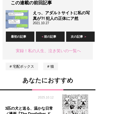
この連載の前回記事
えっ、アダルトサイトに私の写
真が?! 犯人の正体にア然
2021.10.27
最初の記事
前の記事
次の記事
実録！私の人生、泣き笑いの一覧へ
宅配ボックス
猫
あなたにおすすめ
2025.10.12
3匹の犬と送る、温かな日常
／漫画『The Dogfather ド