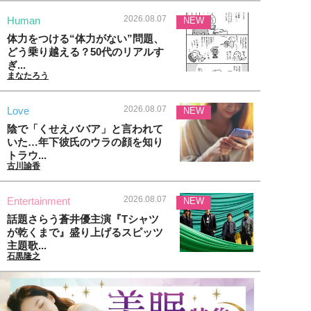
2026.08.07
Human
NEW
体力をつける“体力がない”問題、
どう乗り越える？50代のリアルす
ぎ...
まなたろう
2026.08.07
Love
NEW
陰で「くせえババア」と言われて
いた…年下彼氏のウラの顔を知り
トラウ...
古川諭香
2026.08.07
Entertainment
NEW
話題さらう蒼井優主演『Tシャツ
が乾くまで』盛り上げるスピッツ
主題歌...
石黒隆之