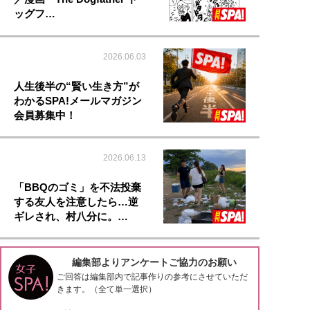
ッグフ…
2026.06.03
人生後半の“賢い生き方”が
わかるSPA!メールマガジン
会員募集中！
2026.06.13
「BBQのゴミ」を不法投棄
する友人を注意したら…逆
ギレされ、村八分に。…