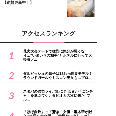
【絶賛更新中！】
アクセスランキング
花火大会デートで猛烈に気分が悪くな
1
り…“いまいちの相手”とホテルに行って大
後悔／...
2
ダルビッシュの息子は182cm世界モデル！
ラウンドガールやミスコン美女も…プロ...
スタバの強力ライバルに？ 若者が「ゴンチ
3
ャ」を選ぶワケ。タピオカの次に来た“フ
ル...
「ほぼ自炊」って驚き！女優・黒木華が献
4