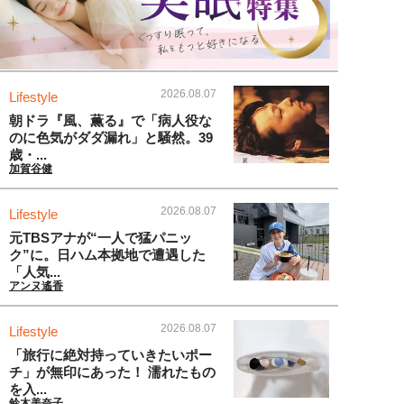
2026.08.07
Lifestyle
朝ドラ『風、薫る』で「病人役な
のに色気がダダ漏れ」と騒然。39
歳・...
加賀谷健
2026.08.07
Lifestyle
元TBSアナが“一人で猛パニッ
ク”に。日ハム本拠地で遭遇した
「人気...
アンヌ遙香
2026.08.07
Lifestyle
「旅行に絶対持っていきたいポー
チ」が無印にあった！ 濡れたもの
を入...
鈴木美奈子