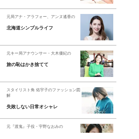
元局アナ・アラフォー、アンヌ遙香の
北海道シンプルライフ
元キー局アナウンサー・大木優紀の
旅の恥はかき捨てて
スタイリスト角 佑宇子のファッション図
解
失敗しない日常オシャレ
元『渡鬼』子役・宇野なおみの
話そ、お茶しよっ元気出そ