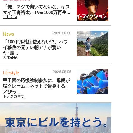
「俺、マジで向いてないな」キス
マイ玉森裕太、TVer1000万再生...
こじらぶ
2026.08.06
News
「100ドル札は使えない!?」ハワ
イ移住の元テレ朝アナが驚い
た“最...
大木優紀
2026.08.06
Lifestyle
甲子園の応援強制参加に、母親が
猛クレーム「ネットで告発する」
／びっ...
トシタカマサ