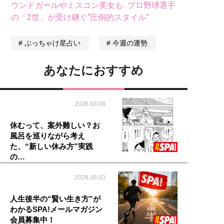
ウンドガールやミスコン美女も...プロ野球選手
の「2世」が受け継ぐ“圧倒的スタイル”
ぶっちゃけ星占い
今週の運勢
あなたにおすすめ
2026.03.08
休むって、案外難しい？お
風呂を巡りながら考え
た、“新しい休み方”実践
の…
2026.06.03
人生後半の“賢い生き方”が
わかるSPA!メールマガジン
会員募集中！