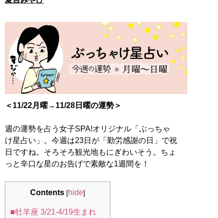
＜11/22月曜→11/28日曜の運勢＞
週の運勢を占う女子SPA!オリジナル「ぶっちゃ
け星占い」。今週は23日が「勤労感謝の日」で祝
日ですね。そろそろ観光地もにぎわいそう。ちょ
っと辛口な星のお告げで素敵な1週間を！
Contents
hide
[
]
■牡羊座 3/21-4/19生まれ