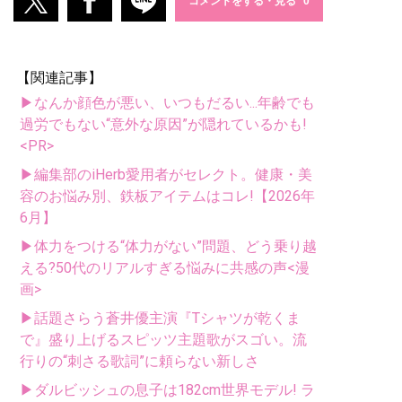
コメントをする・見る
【関連記事】
▶なんか顔色が悪い、いつもだるい...年齢でも
過労でもない“意外な原因”が隠れているかも!
<PR>
▶編集部のiHerb愛用者がセレクト。健康・美
容のお悩み別、鉄板アイテムはコレ!【2026年
6月】
▶体力をつける“体力がない”問題、どう乗り越
える?50代のリアルすぎる悩みに共感の声<漫
画>
▶話題さらう蒼井優主演『Tシャツが乾くま
で』盛り上げるスピッツ主題歌がスゴい。流
行りの“刺さる歌詞”に頼らない新しさ
▶ダルビッシュの息子は182cm世界モデル! ラ