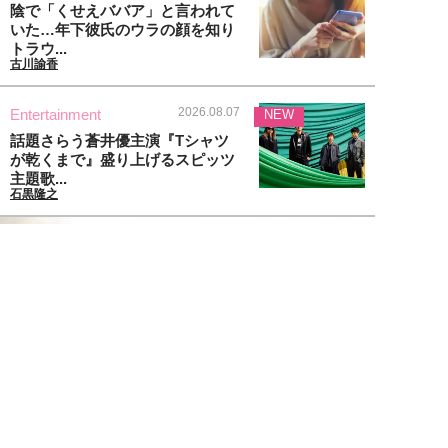
陰で「くせえババア」と言われて
いた…年下彼氏のウラの顔を知り
トラウ...
古川諭香
2026.08.07
Entertainment
NEW
話題さらう蒼井優主演『Tシャツ
が乾くまで』盛り上げるスピッツ
主題歌...
石黒隆之
2026.08.07
Lifestyle
朝ドラ『風、薫る』で「病人役な
のに色気がダダ漏れ」と騒然。39
歳・...