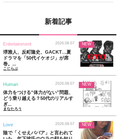
新着記事
2026.08.07
Entertainment
NEW
堺雅人、反町隆史、GACKT…夏
ドラマを「50代イケオジ」が席
巻。...
こじらぶ
2026.08.07
Human
NEW
体力をつける“体力がない”問題、
どう乗り越える？50代のリアルす
ぎ...
まなたろう
2026.08.07
Love
NEW
陰で「くせえババア」と言われて
いた…年下彼氏のウラの顔を知り