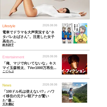
2026.08.06
Lifestyle
電車でドラマを大声実況する“ネ
タバレおばさん”。注意した女子
高生の...
鈴木詩子
2026.08.06
Entertainment
「俺、マジで向いてないな」キス
マイ玉森裕太、TVer1000万再生...
こじらぶ
2026.08.06
News
「100ドル札は使えない!?」ハワ
イ移住の元テレ朝アナが驚い
た“最...
大木優紀