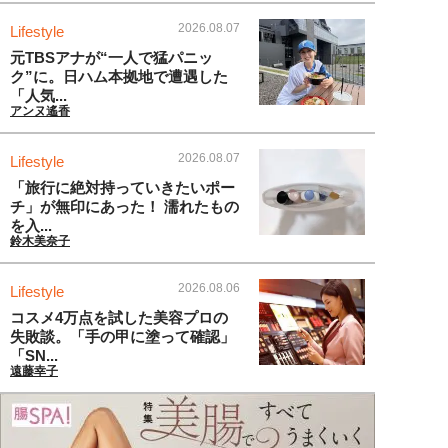
2026.08.07
Lifestyle
元TBSアナが“一人で猛パニッ
ク”に。日ハム本拠地で遭遇した
「人気...
アンヌ遙香
2026.08.07
Lifestyle
「旅行に絶対持っていきたいポー
チ」が無印にあった！ 濡れたもの
を入...
鈴木美奈子
2026.08.06
Lifestyle
コスメ4万点を試した美容プロの
失敗談。「手の甲に塗って確認」
「SN...
遠藤幸子