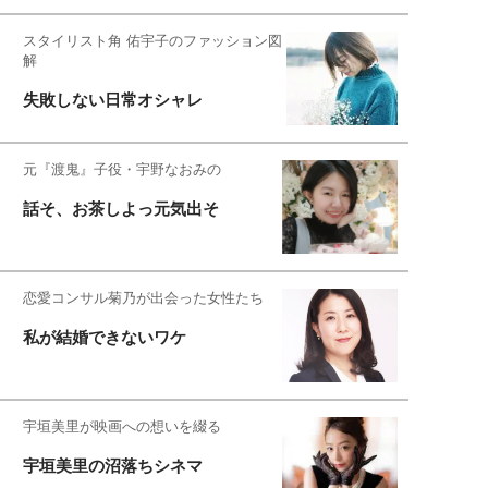
スタイリスト角 佑宇子のファッション図
解
失敗しない日常オシャレ
元『渡鬼』子役・宇野なおみの
話そ、お茶しよっ元気出そ
恋愛コンサル菊乃が出会った女性たち
私が結婚できないワケ
宇垣美里が映画への想いを綴る
宇垣美里の沼落ちシネマ