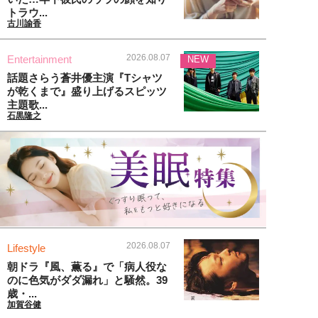
トラウ...
古川諭香
2026.08.07
Entertainment
NEW
話題さらう蒼井優主演『Tシャツ
が乾くまで』盛り上げるスピッツ
主題歌...
石黒隆之
2026.08.07
Lifestyle
朝ドラ『風、薫る』で「病人役な
のに色気がダダ漏れ」と騒然。39
歳・...
加賀谷健