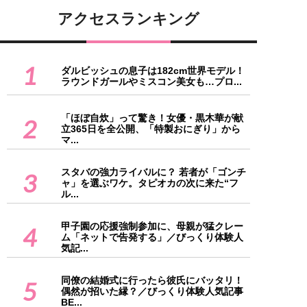
アクセスランキング
1
ダルビッシュの息子は182cm世界モデル！
ラウンドガールやミスコン美女も…プロ...
「ほぼ自炊」って驚き！女優・黒木華が献
2
立365日を全公開、「特製おにぎり」から
マ...
スタバの強力ライバルに？ 若者が「ゴンチ
3
ャ」を選ぶワケ。タピオカの次に来た“フ
ル...
甲子園の応援強制参加に、母親が猛クレー
4
ム「ネットで告発する」／びっくり体験人
気記...
同僚の結婚式に行ったら彼氏にバッタリ！
5
偶然が招いた縁？／びっくり体験人気記事
BE...