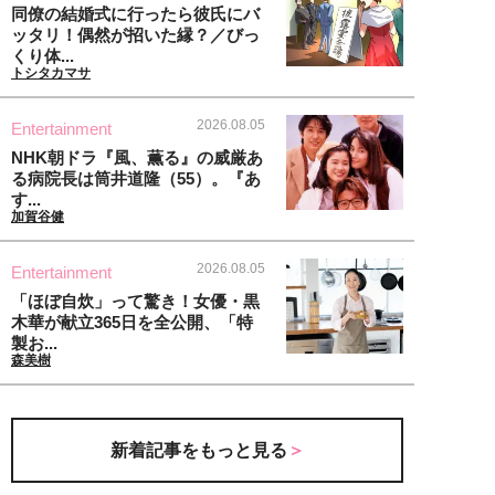
同僚の結婚式に行ったら彼氏にバ
ッタリ！偶然が招いた縁？／びっ
くり体...
トシタカマサ
2026.08.05
Entertainment
NHK朝ドラ『風、薫る』の威厳あ
る病院長は筒井道隆（55）。『あ
す...
加賀谷健
2026.08.05
Entertainment
「ほぼ自炊」って驚き！女優・黒
木華が献立365日を全公開、「特
製お...
森美樹
新着記事をもっと見る