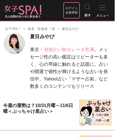
ログイン
会員登録
大人女性のホンネに向き合う
女子SPA！
著者・監修者 一覧
夏目みやび
夏目みやび
東京・
池袋占い館セレーネ所属
。メッ
セージ性の高い鑑定はリピーターも多
く、心の琴線に触れると話題に。占い
や開運で個性が輝けるような占いを発
信中。Yahoo!占い「マザー占術」など
数多くのコンテンツもリリース
今週の運勢は？10/31月曜～11/6日
曜＜ぶっちゃけ星占い＞