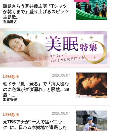
話題さらう蒼井優主演『Tシャツ
が乾くまで』盛り上げるスピッツ
主題歌...
石黒隆之
2026.08.07
Lifestyle
朝ドラ『風、薫る』で「病人役な
のに色気がダダ漏れ」と騒然。39
歳・...
加賀谷健
2026.08.07
Lifestyle
元TBSアナが“一人で猛パニッ
ク”に。日ハム本拠地で遭遇した