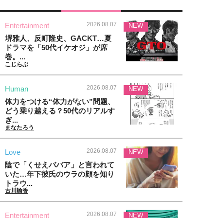
2026.08.07
Entertainment
NEW
堺雅人、反町隆史、GACKT…夏
ドラマを「50代イケオジ」が席
巻。...
こじらぶ
2026.08.07
Human
NEW
体力をつける“体力がない”問題、
どう乗り越える？50代のリアルす
ぎ...
まなたろう
2026.08.07
Love
NEW
陰で「くせえババア」と言われて
いた…年下彼氏のウラの顔を知り
トラウ...
古川諭香
2026.08.07
Entertainment
NEW