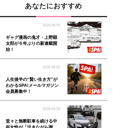
あなたにおすすめ
2026.06.05
ギャグ漫画の鬼才・上野顕
太郎が６年ぶりの新連載開
始！
2026.06.03
人生後半の“賢い生き方”が
わかるSPA!メールマガジン
会員募集中！
2026.05.30
堂々と無断駐車を続ける中
年女性が「泣きながら謝