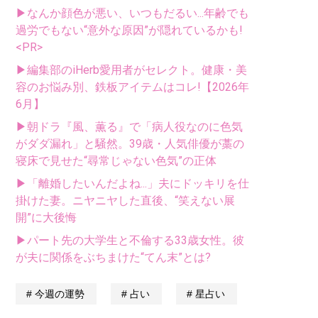
▶なんか顔色が悪い、いつもだるい...年齢でも
過労でもない“意外な原因”が隠れているかも!
<PR>
▶編集部のiHerb愛用者がセレクト。健康・美
容のお悩み別、鉄板アイテムはコレ!【2026年
6月】
▶朝ドラ『風、薫る』で「病人役なのに色気
がダダ漏れ」と騒然。39歳・人気俳優が藁の
寝床で見せた“尋常じゃない色気”の正体
▶「離婚したいんだよね...」夫にドッキリを仕
掛けた妻。ニヤニヤした直後、“笑えない展
開”に大後悔
▶パート先の大学生と不倫する33歳女性。彼
が夫に関係をぶちまけた“てん末”とは?
今週の運勢
占い
星占い