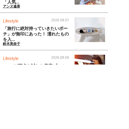
「人気...
アンヌ遙香
2026.08.07
Lifestyle
「旅行に絶対持っていきたいポー
チ」が無印にあった！ 濡れたもの
を入...
鈴木美奈子
2026.08.06
Lifestyle
コスメ4万点を試した美容プロの
失敗談。「手の甲に塗って確認」
「SN...
遠藤幸子