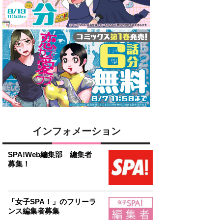
インフォメーション
SPA!Web編集部 編集者
募集！
「女子SPA！」のフリーラ
ンス編集者募集