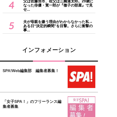
父は佐藤浩市、祖父は三國連太郎。29歳に
4
なった俳優・寛一郎が『徹子の部屋』で見
せ...
夫が母親を嫌う理由がわからなかった私→
5
ある日“決定的瞬間”を目撃。さらに衝撃の
事...
インフォメーション
SPA!Web編集部 編集者募集！
「女子SPA！」のフリーランス編
集者募集