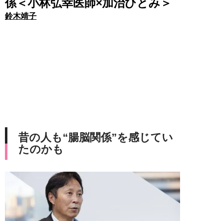
係＜小林弘幸医師×加治ひとみ＞
鈴木靖子
昔の人も“腸脳関係”を感じてい
たのかも