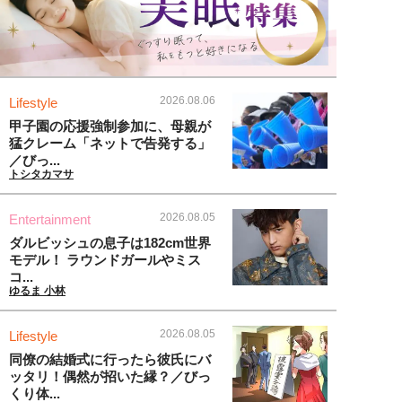
2026.08.06
Lifestyle
甲子園の応援強制参加に、母親が
猛クレーム「ネットで告発する」
／びっ...
トシタカマサ
2026.08.05
Entertainment
ダルビッシュの息子は182cm世界
モデル！ ラウンドガールやミス
コ...
ゆるま 小林
2026.08.05
Lifestyle
同僚の結婚式に行ったら彼氏にバ
ッタリ！偶然が招いた縁？／びっ
くり体...