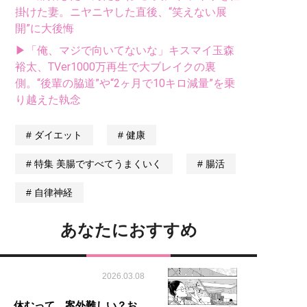
掛けた妻。ニヤニヤした直後、“笑えない展
開”に大後悔
▶「俺、マジで向いてないな」キスマイ玉森
裕太、TVer1000万再生で大ブレイクの裏
側。“後輩の脇道”や“2ヶ月で10キロ減量”を乗
り越えた執念
ダイエット
健康
特集 美腸ですべてうまくいく
腸活
自律神経
あなたにおすすめ
2026.03.08
休むって、案外難しい？お