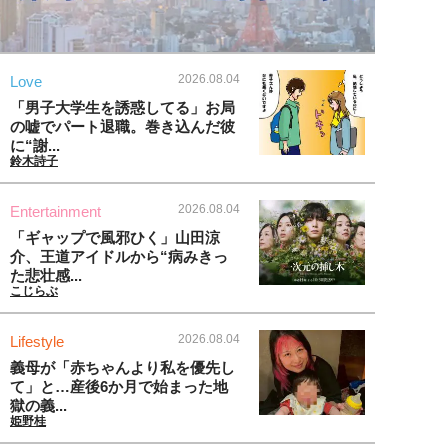
2026.08.04
Love
「男子大学生を誘惑してる」お局
の嘘でパート退職。巻き込んだ彼
に“謝...
鈴木詩子
2026.08.04
Entertainment
「ギャップで風邪ひく」山田涼
介、王道アイドルから“病みきっ
た悲壮感...
こじらぶ
2026.08.04
Lifestyle
義母が「赤ちゃんより私を優先し
て」と…産後6か月で始まった地
獄の義...
姫野桂