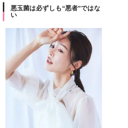
悪玉菌は必ずしも“悪者”ではな
い