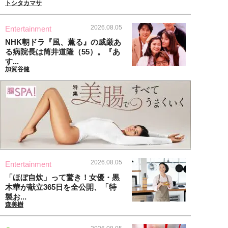
トシタカマサ
2026.08.05
Entertainment
NHK朝ドラ『風、薫る』の威厳あ
る病院長は筒井道隆（55）。『あ
す...
加賀谷健
2026.08.05
Entertainment
「ほぼ自炊」って驚き！女優・黒
木華が献立365日を全公開、「特
製お...
森美樹