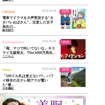
2026.08.06
Lifestyle
NEW
電車でドラマを大声実況する“ネ
タバレおばさん”。注意した女子
高生の...
鈴木詩子
2026.08.06
Entertainment
NEW
「俺、マジで向いてないな」キス
マイ玉森裕太、TVer1000万再生...
こじらぶ
2026.08.06
News
NEW
「100ドル札は使えない!?」ハワ
イ移住の元テレ朝アナが驚い
た“最...
大木優紀