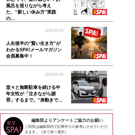
風呂を巡りながら考え
た、“新しい休み方”実践
の…
2026.06.03
人生後半の“賢い生き方”が
わかるSPA!メールマガジン
会員募集中！
2026.05.30
堂々と無断駐車を続ける中
年女性が「泣きながら謝
罪」するまで。“身動きで…