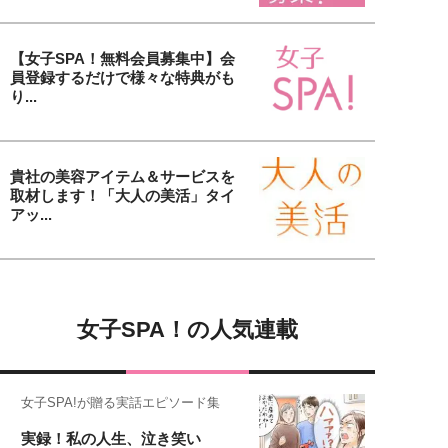
【女子SPA！無料会員募集中】会
員登録するだけで様々な特典がも
り...
貴社の美容アイテム＆サービスを
取材します！「大人の美活」タイ
アッ...
女子SPA！の人気連載
女子SPA!が贈る実話エピソード集
実録！私の人生、泣き笑い