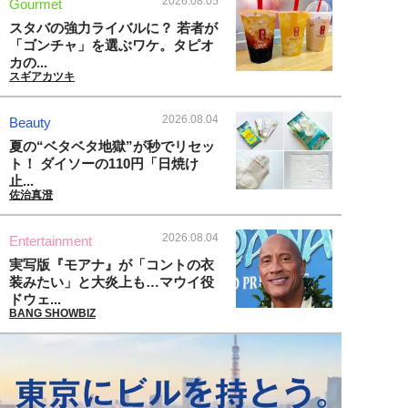
2026.08.05
Gourmet
スタバの強力ライバルに？ 若者が
「ゴンチャ」を選ぶワケ。タピオ
カの...
スギアカツキ
2026.08.04
Beauty
夏の“ベタベタ地獄”が秒でリセッ
ト！ ダイソーの110円「日焼け
止...
佐治真澄
2026.08.04
Entertainment
実写版『モアナ』が「コントの衣
装みたい」と大炎上も…マウイ役
ドウェ...
BANG SHOWBIZ