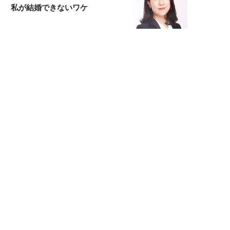
私が結婚できないワケ
元局アナ・アラフォー、アンヌ遙香の
北海道シンプルライフ
宇垣美里が映画への想いを綴る
宇垣美里の沼落ちシネマ
松本穂香が映画愛を語ります
銀幕ロンリーガール