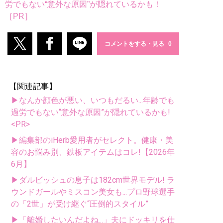
労でもない“意外な原因”が隠れているかも！
［PR］
コメントをする・見る
【関連記事】
▶なんか顔色が悪い、いつもだるい...年齢でも
過労でもない“意外な原因”が隠れているかも!
<PR>
▶編集部のiHerb愛用者がセレクト。健康・美
容のお悩み別、鉄板アイテムはコレ!【2026年
6月】
▶ダルビッシュの息子は182cm世界モデル! ラ
ウンドガールやミスコン美女も...プロ野球選手
の「2世」が受け継ぐ“圧倒的スタイル”
▶「離婚したいんだよね...」夫にドッキリを仕