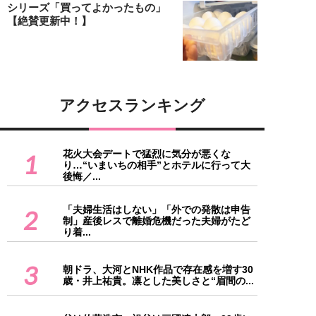
シリーズ「買ってよかったもの」
【絶賛更新中！】
アクセスランキング
花火大会デートで猛烈に気分が悪くな
1
り…“いまいちの相手”とホテルに行って大
後悔／...
「夫婦生活はしない」「外での発散は申告
2
制」産後レスで離婚危機だった夫婦がたど
り着...
3
朝ドラ、大河とNHK作品で存在感を増す30
歳・井上祐貴。凛とした美しさと“眉間の...