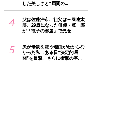
した美しさと“眉間の...
4
父は佐藤浩市、祖父は三國連太
郎。29歳になった俳優・寛一郎
が『徹子の部屋』で見せ...
5
夫が母親を嫌う理由がわからな
かった私→ある日“決定的瞬
間”を目撃。さらに衝撃の事...