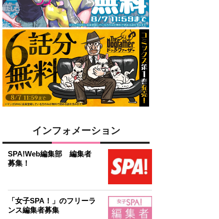
インフォメーション
SPA!Web編集部 編集者
募集！
「女子SPA！」のフリーラ
ンス編集者募集