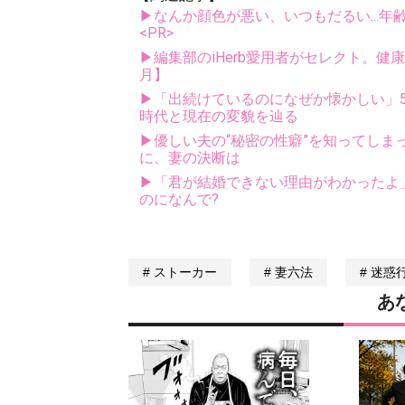
▶なんか顔色が悪い、いつもだるい...年
<PR>
▶編集部のiHerb愛用者がセレクト。健
月】
▶「出続けているのになぜか懐かしい」5
時代と現在の変貌を辿る
▶優しい夫の“秘密の性癖”を知ってし
に、妻の決断は
▶「君が結婚できない理由がわかったよ
のになんで?
ストーカー
妻六法
迷惑
あ