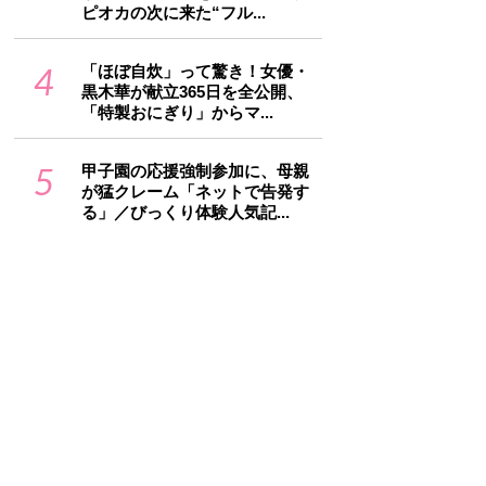
ピオカの次に来た“フル...
4
「ほぼ自炊」って驚き！女優・
黒木華が献立365日を全公開、
「特製おにぎり」からマ...
5
甲子園の応援強制参加に、母親
が猛クレーム「ネットで告発す
る」／びっくり体験人気記...