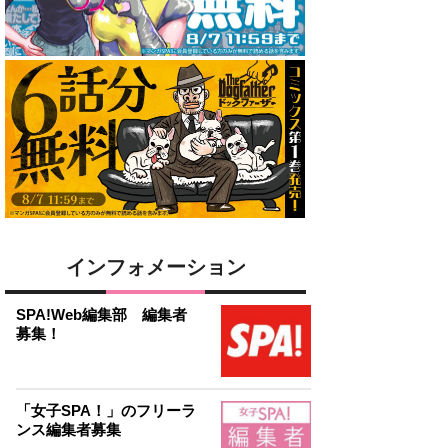
インフォメーション
SPA!Web編集部 編集者
募集！
「女子SPA！」のフリーラ
ンス編集者募集