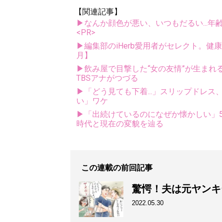
【関連記事】
▶なんか顔色が悪い、いつもだるい...年
<PR>
▶編集部のiHerb愛用者がセレクト。健
月】
▶飲み屋で目撃した“女の友情”が生まれる
TBSアナがつづる
▶「どう見ても下着...」スリップドレ
い」ワケ
▶「出続けているのになぜか懐かしい」5
時代と現在の変貌を辿る
この連載の前回記事
驚愕！夫は元ヤンキ
2022.05.30