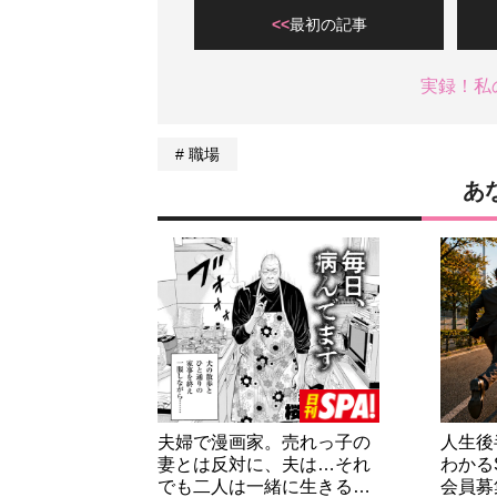
最初の記事
実録！私
職場
あ
夫婦で漫画家。売れっ子の
人生後
妻とは反対に、夫は…それ
わかる
でも二人は一緒に生きる…
会員募