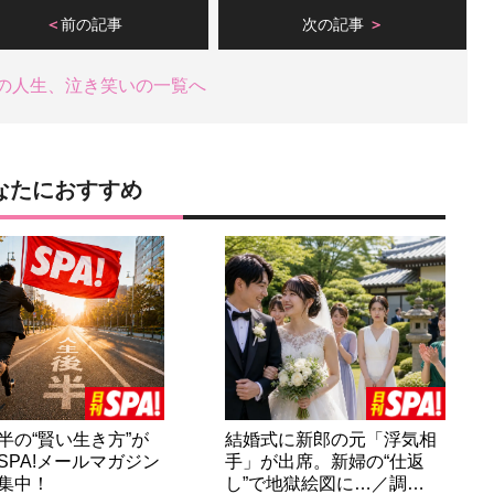
前の記事
次の記事
の人生、泣き笑いの一覧へ
なたにおすすめ
半の“賢い生き方”が
結婚式に新郎の元「浮気相
SPA!メールマガジン
手」が出席。新婦の“仕返
集中！
し”で地獄絵図に…／調…