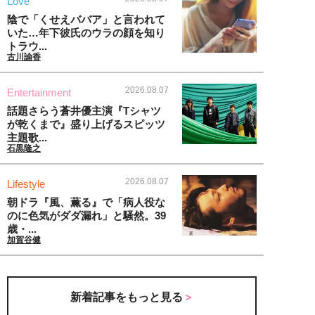
Love
陰で「くせえババア」と言われて
いた…年下彼氏のウラの顔を知り
トラウ...
古川諭香
2026.08.07
Entertainment
話題さらう蒼井優主演『Tシャツ
が乾くまで』盛り上げるスピッツ
主題歌...
石黒隆之
2026.08.07
Lifestyle
朝ドラ『風、薫る』で「病人役な
のに色気がダダ漏れ」と騒然。39
歳・...
加賀谷健
新着記事をもっと見る