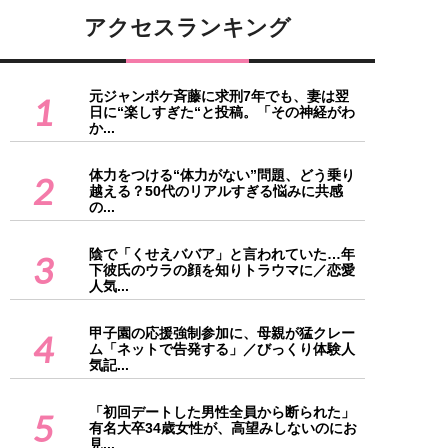
アクセスランキング
元ジャンポケ斉藤に求刑7年でも、妻は翌
1
日に“楽しすぎた“と投稿。「その神経がわ
か...
体力をつける“体力がない”問題、どう乗り
2
越える？50代のリアルすぎる悩みに共感
の...
陰で「くせえババア」と言われていた…年
3
下彼氏のウラの顔を知りトラウマに／恋愛
人気...
甲子園の応援強制参加に、母親が猛クレー
4
ム「ネットで告発する」／びっくり体験人
気記...
「初回デートした男性全員から断られた」
5
有名大卒34歳女性が、高望みしないのにお
見...