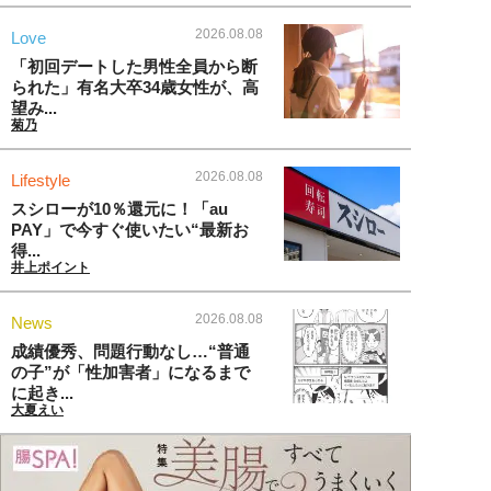
2026.08.08
Love
「初回デートした男性全員から断
られた」有名大卒34歳女性が、高
望み...
菊乃
2026.08.08
Lifestyle
スシローが10％還元に！「au
PAY」で今すぐ使いたい“最新お
得...
井上ポイント
2026.08.08
News
成績優秀、問題行動なし…“普通
の子”が「性加害者」になるまで
に起き...
大夏えい