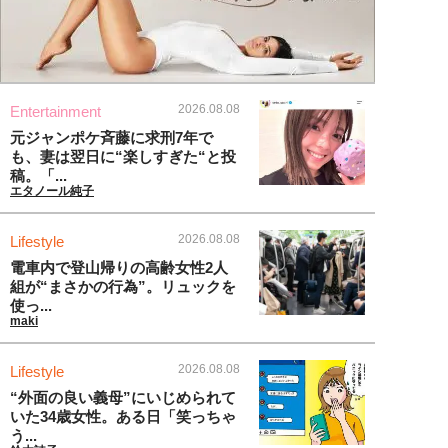
2026.08.08
Entertainment
元ジャンポケ斉藤に求刑7年で
も、妻は翌日に“楽しすぎた“と投
稿。「...
エタノール純子
2026.08.08
Lifestyle
電車内で登山帰りの高齢女性2人
組が“まさかの行為”。リュックを
使っ...
maki
2026.08.08
Lifestyle
“外面の良い義母”にいじめられて
いた34歳女性。ある日「笑っちゃ
う...