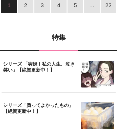
1
2
3
4
5
…
22
特集
シリーズ 「実録！私の人生、泣き
笑い」【絶賛更新中！】
シリーズ「買ってよかったもの」
【絶賛更新中！】