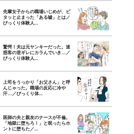
先輩女子からの職場いじめが、ピ
タッと止まった「ある嘘」とは／
びっくり体験人...
驚愕！夫は元ヤンキーだった。迷
惑客の逆ギレにカラんでいき…／
びっくり体験人...
上司をうっかり「お父さん」と呼
んじゃった。職場の反応に冷や
汗…／びっくり体...
医師の夫と親友のナースが不倫。
「地獄に堕ちろ！」と呪ったらホ
ントに堕ちた／...