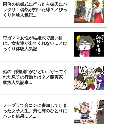
同僚の結婚式に行ったら彼氏にバ
ッタリ！偶然が招いた縁？／びっ
くり体験人気記...
ワガママ女性が結婚式で痛い目
に。女友達が出てくれない…／び
っくり体験人気記...
姑の“孫差別”がひどい…守ってく
れた息子の行動とは？／義実家・
家族人気記事...
ノーブラで合コンに参加してしま
った女子大生。男性陣のひとりに
バレた結果…／...