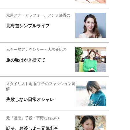
元局アナ・アラフォー、アンヌ遙香の
北海道シンプルライフ
元キー局アナウンサー・大木優紀の
旅の恥はかき捨てて
スタイリスト角 佑宇子のファッション図
解
失敗しない日常オシャレ
元『渡鬼』子役・宇野なおみの
話そ、お茶しよっ元気出そ