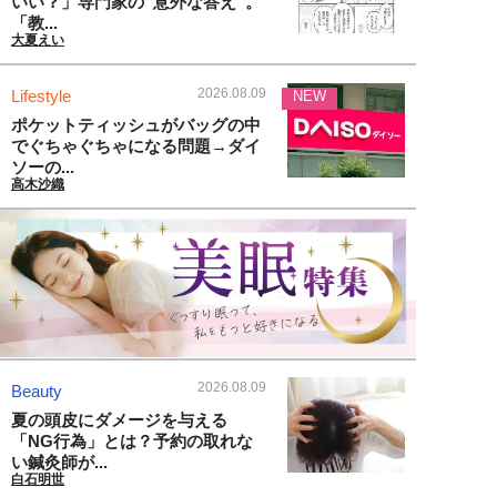
いい？」専門家の“意外な答え”。
「教...
大夏えい
2026.08.09
Lifestyle
NEW
ポケットティッシュがバッグの中
でぐちゃぐちゃになる問題→ダイ
ソーの...
高木沙織
2026.08.09
Beauty
夏の頭皮にダメージを与える
「NG行為」とは？予約の取れな
い鍼灸師が...
白石明世