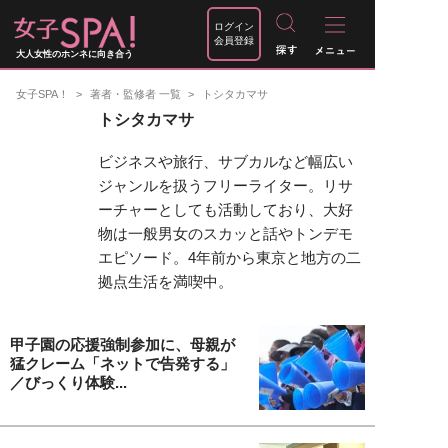
ログイン
会員登録
大人女性のホンネに向き合う
女子SPA！
著者・監修者 一覧
トシタカマサ
トシタカマサ
ビジネスや旅行、サブカルなど幅広い
ジャンルを扱うフリーライター。リサ
ーチャーとしても活動しており、大好
物は一般男女のスカッと話やトンデモ
エピソード。4年前から東京と地方の二
拠点生活を満喫中。
甲子園の応援強制参加に、母親が
猛クレーム「ネットで告発する」
／びっくり体験...