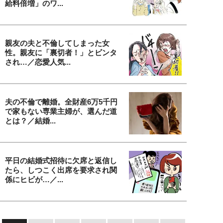
給料倍増」のワ...
親友の夫と不倫してしまった女
性。親友に「裏切者！」とビンタ
され…／恋愛人気...
夫の不倫で離婚。全財産6万5千円
で家もない専業主婦が、選んだ道
とは？／結婚...
平日の結婚式招待に欠席と返信し
たら、しつこく出席を要求され関
係にヒビが…／...