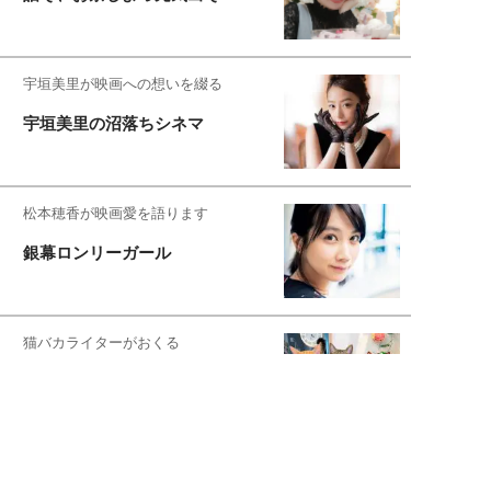
宇垣美里が映画への想いを綴る
宇垣美里の沼落ちシネマ
松本穂香が映画愛を語ります
銀幕ロンリーガール
猫バカライターがおくる
今日のにゃんこタイム
もっと見る>>