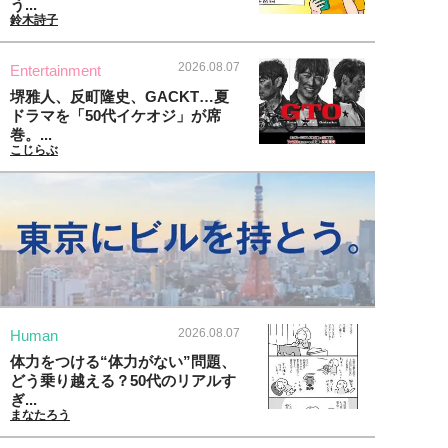
う...
鈴木詩子
2026.08.07
Entertainment
堺雅人、反町隆史、GACKT…夏
ドラマを「50代イケオジ」が席
巻。...
こじらぶ
2026.08.07
Human
体力をつける“体力がない”問題、
どう乗り越える？50代のリアルす
ぎ...
まなたろう