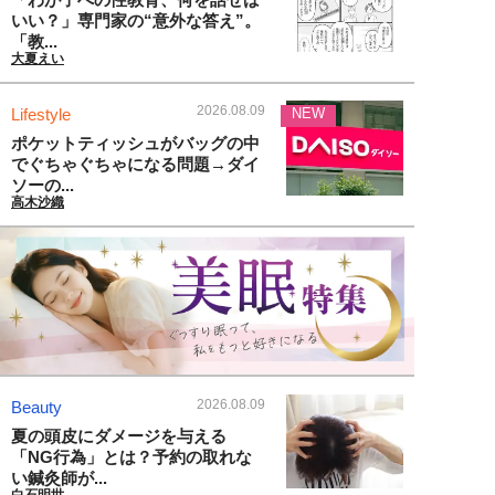
いい？」専門家の“意外な答え”。
「教...
大夏えい
2026.08.09
Lifestyle
NEW
ポケットティッシュがバッグの中
でぐちゃぐちゃになる問題→ダイ
ソーの...
高木沙織
2026.08.09
Beauty
夏の頭皮にダメージを与える
「NG行為」とは？予約の取れな
い鍼灸師が...