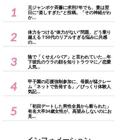
元ジャンポケ斉藤に求刑7年でも、妻は翌
1
日に“楽しすぎた“と投稿。「その神経がわ
か...
体力をつける“体力がない”問題、どう乗り
2
越える？50代のリアルすぎる悩みに共感
の...
陰で「くせえババア」と言われていた…年
3
下彼氏のウラの顔を知りトラウマに／恋愛
人気...
甲子園の応援強制参加に、母親が猛クレー
4
ム「ネットで告発する」／びっくり体験人
気記...
「初回デートした男性全員から断られた」
5
有名大卒34歳女性が、高望みしないのにお
見...