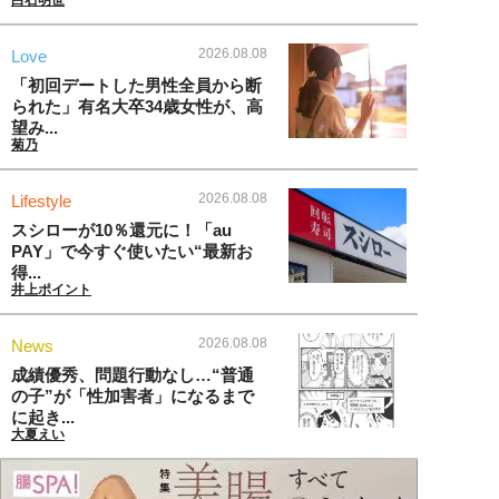
白石明世
2026.08.08
Love
「初回デートした男性全員から断
られた」有名大卒34歳女性が、高
望み...
菊乃
2026.08.08
Lifestyle
スシローが10％還元に！「au
PAY」で今すぐ使いたい“最新お
得...
井上ポイント
2026.08.08
News
成績優秀、問題行動なし…“普通
の子”が「性加害者」になるまで
に起き...
大夏えい