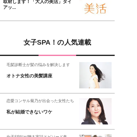
取材します！「大人の美活」タイ
アッ...
女子SPA！の人気連載
毛髪診断士が髪の悩みを解決します
オトナ女性の美髪講座
恋愛コンサル菊乃が出会った女性たち
私が結婚できないワケ
女子SPA!が贈る実話エピソード集