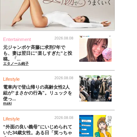
2026.08.08
Entertainment
元ジャンポケ斉藤に求刑7年で
も、妻は翌日に“楽しすぎた“と投
稿。「...
エタノール純子
2026.08.08
Lifestyle
電車内で登山帰りの高齢女性2人
組が“まさかの行為”。リュックを
使っ...
maki
2026.08.08
Lifestyle
“外面の良い義母”にいじめられて
いた34歳女性。ある日「笑っちゃ