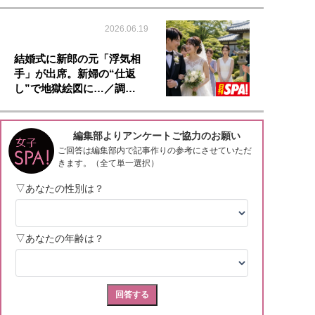
2026.06.19
結婚式に新郎の元「浮気相
手」が出席。新婦の“仕返
し”で地獄絵図に…／調…