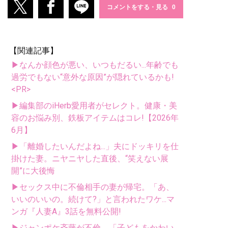
コメントをする・見る
【関連記事】
▶なんか顔色が悪い、いつもだるい...年齢でも
過労でもない“意外な原因”が隠れているかも!
<PR>
▶編集部のiHerb愛用者がセレクト。健康・美
容のお悩み別、鉄板アイテムはコレ!【2026年
6月】
▶「離婚したいんだよね...」夫にドッキリを仕
掛けた妻。ニヤニヤした直後、“笑えない展
開”に大後悔
▶セックス中に不倫相手の妻が帰宅。「あ、
いいのいいの。続けて?」と言われたワケ...マ
ンガ『人妻A』3話を無料公開!
▶ジャンポケ斉藤が不倫、「子どもをかわい