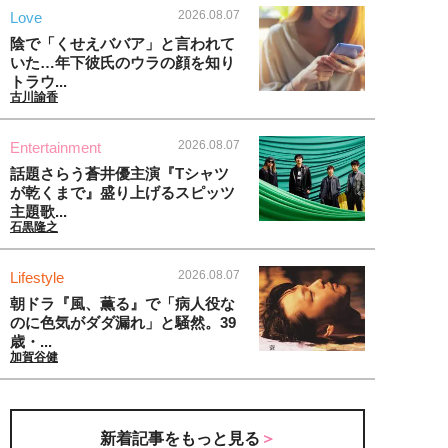
2026.08.07
Love
陰で「くせえババア」と言われて
いた…年下彼氏のウラの顔を知り
トラウ...
古川諭香
2026.08.07
Entertainment
話題さらう蒼井優主演『Tシャツ
が乾くまで』盛り上げるスピッツ
主題歌...
石黒隆之
2026.08.07
Lifestyle
朝ドラ『風、薫る』で「病人役な
のに色気がダダ漏れ」と騒然。39
歳・...
加賀谷健
新着記事をもっと見る