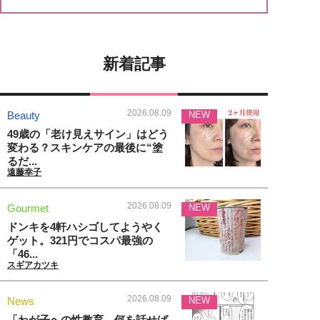
新着記事
2026.08.09
Beauty
NEW
49歳の「老け見えサイン」はどう
変わる？スキンケアの最後に“塗
るだ...
遠藤幸子
2026.08.09
Gourmet
NEW
ドンキを4軒ハシゴしてようやく
ゲット。321円でコスパ最強の
「46...
スギアカツキ
2026.08.09
News
NEW
「わが子への性教育、何を話せば