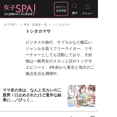
ログイン
会員登録
大人女性のホンネに向き合う
女子SPA！
著者・監修者 一覧
トシタカマサ
トシタカマサ
ビジネスや旅行、サブカルなど幅広い
ジャンルを扱うフリーライター。リサ
ーチャーとしても活動しており、大好
物は一般男女のスカッと話やトンデモ
エピソード。4年前から東京と地方の二
拠点生活を満喫中。
ママ友の夫は、なんと元カレの二
股男！口止めされたけど意外な結
果に…／びっく...