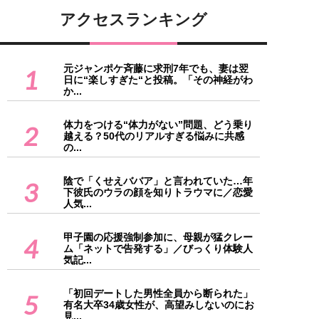
アクセスランキング
元ジャンポケ斉藤に求刑7年でも、妻は翌
1
日に“楽しすぎた“と投稿。「その神経がわ
か...
体力をつける“体力がない”問題、どう乗り
2
越える？50代のリアルすぎる悩みに共感
の...
陰で「くせえババア」と言われていた…年
3
下彼氏のウラの顔を知りトラウマに／恋愛
人気...
甲子園の応援強制参加に、母親が猛クレー
4
ム「ネットで告発する」／びっくり体験人
気記...
「初回デートした男性全員から断られた」
5
有名大卒34歳女性が、高望みしないのにお
見...