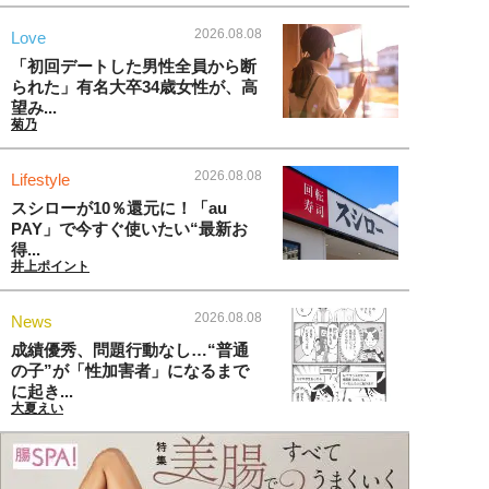
2026.08.08
Love
「初回デートした男性全員から断
られた」有名大卒34歳女性が、高
望み...
菊乃
2026.08.08
Lifestyle
スシローが10％還元に！「au
PAY」で今すぐ使いたい“最新お
得...
井上ポイント
2026.08.08
News
成績優秀、問題行動なし…“普通
の子”が「性加害者」になるまで
に起き...
大夏えい