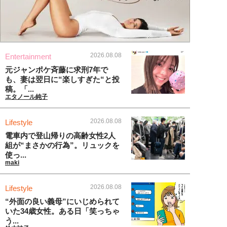
2026.08.08
Entertainment
元ジャンポケ斉藤に求刑7年で
も、妻は翌日に“楽しすぎた“と投
稿。「...
エタノール純子
2026.08.08
Lifestyle
電車内で登山帰りの高齢女性2人
組が“まさかの行為”。リュックを
使っ...
maki
2026.08.08
Lifestyle
“外面の良い義母”にいじめられて
いた34歳女性。ある日「笑っちゃ
う...