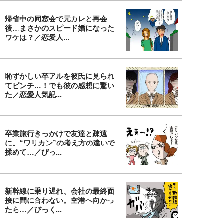
帰省中の同窓会で元カレと再会
後…まさかのスピード婚になった
ワケは？／恋愛人...
恥ずかしい卒アルを彼氏に見られ
てピンチ…！でも彼の感想に驚い
た／恋愛人気記...
卒業旅行きっかけで友達と疎遠
に。“ワリカン”の考え方の違いで
揉めて…／びっ...
新幹線に乗り遅れ、会社の最終面
接に間に合わない。空港へ向かっ
たら…／びっく...