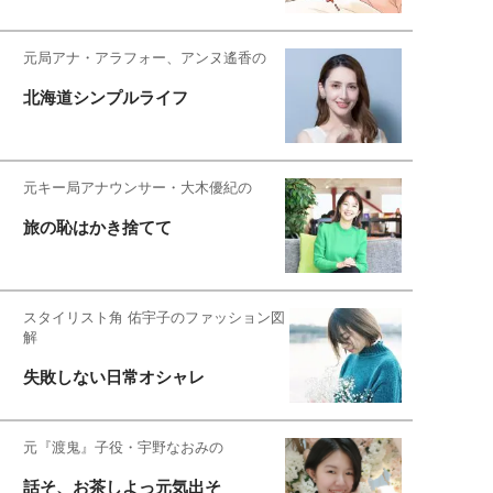
元局アナ・アラフォー、アンヌ遙香の
北海道シンプルライフ
元キー局アナウンサー・大木優紀の
旅の恥はかき捨てて
スタイリスト角 佑宇子のファッション図
解
失敗しない日常オシャレ
元『渡鬼』子役・宇野なおみの
話そ、お茶しよっ元気出そ