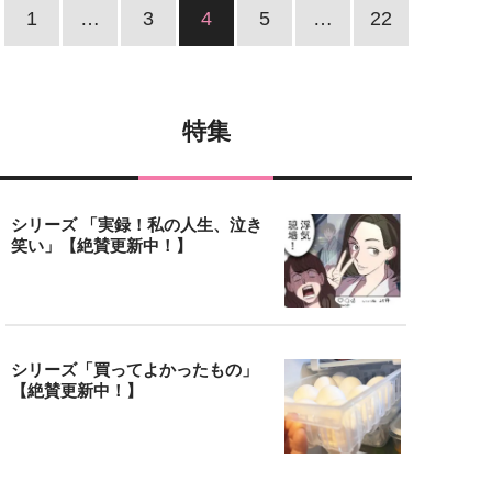
1
…
3
4
5
…
22
特集
シリーズ 「実録！私の人生、泣き
笑い」【絶賛更新中！】
シリーズ「買ってよかったもの」
【絶賛更新中！】