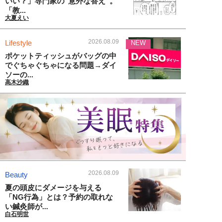
いい？」専門家の“意外な答え”。
「教...
大夏えい
2026.08.09
Lifestyle
NEW
ポケットティッシュがバッグの中
でぐちゃぐちゃになる問題→ダイ
ソーの...
高木沙織
2026.08.09
Beauty
夏の頭皮にダメージを与える
「NG行為」とは？予約の取れな
い鍼灸師が...
白石明世