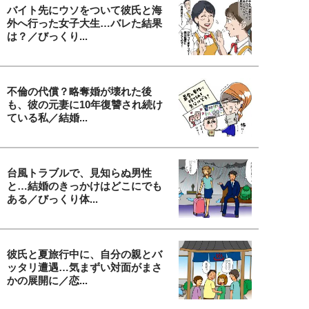
バイト先にウソをついて彼氏と海
外へ行った女子大生…バレた結果
は？／びっくり...
不倫の代償？略奪婚が壊れた後
も、彼の元妻に10年復讐され続け
ている私／結婚...
台風トラブルで、見知らぬ男性
と…結婚のきっかけはどこにでも
ある／びっくり体...
彼氏と夏旅行中に、自分の親とバ
ッタリ遭遇…気まずい対面がまさ
かの展開に／恋...