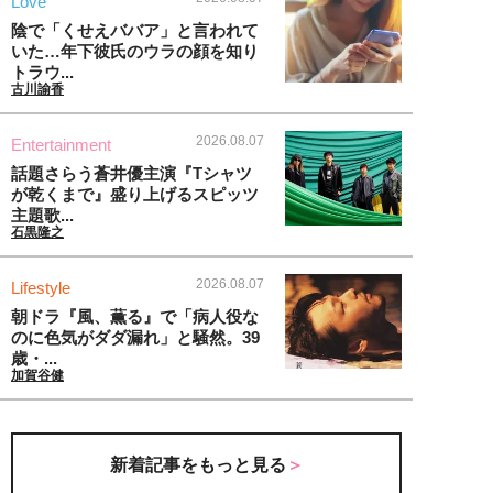
Love
陰で「くせえババア」と言われて
いた…年下彼氏のウラの顔を知り
トラウ...
古川諭香
2026.08.07
Entertainment
話題さらう蒼井優主演『Tシャツ
が乾くまで』盛り上げるスピッツ
主題歌...
石黒隆之
2026.08.07
Lifestyle
朝ドラ『風、薫る』で「病人役な
のに色気がダダ漏れ」と騒然。39
歳・...
加賀谷健
新着記事をもっと見る