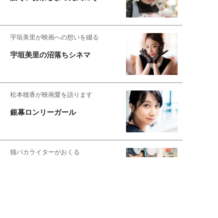
宇垣美里が映画への想いを綴る
宇垣美里の沼落ちシネマ
松本穂香が映画愛を語ります
銀幕ロンリーガール
猫バカライターがおくる
今日のにゃんこタイム
もっと見る>>