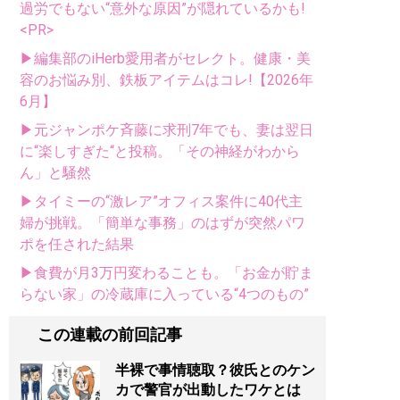
過労でもない“意外な原因”が隠れているかも!
<PR>
▶編集部のiHerb愛用者がセレクト。健康・美
容のお悩み別、鉄板アイテムはコレ!【2026年
6月】
▶元ジャンポケ斉藤に求刑7年でも、妻は翌日
に“楽しすぎた“と投稿。「その神経がわから
ん」と騒然
▶タイミーの“激レア”オフィス案件に40代主
婦が挑戦。「簡単な事務」のはずが突然パワ
ポを任された結果
▶食費が月3万円変わることも。「お金が貯ま
らない家」の冷蔵庫に入っている“4つのもの”
この連載の前回記事
半裸で事情聴取？彼氏とのケン
カで警官が出動したワケとは