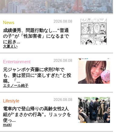
2026.08.08
News
成績優秀、問題行動なし…“普通
の子”が「性加害者」になるまで
に起き...
大夏えい
2026.08.08
Entertainment
元ジャンポケ斉藤に求刑7年で
も、妻は翌日に“楽しすぎた“と投
稿。「...
エタノール純子
2026.08.08
Lifestyle
電車内で登山帰りの高齢女性2人
組が“まさかの行為”。リュックを
使っ...
maki