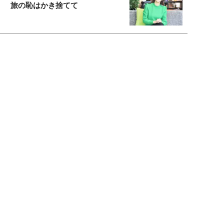
旅の恥はかき捨てて
スタイリスト角 佑宇子のファッション図
解
失敗しない日常オシャレ
元『渡鬼』子役・宇野なおみの
話そ、お茶しよっ元気出そ
宇垣美里が映画への想いを綴る
宇垣美里の沼落ちシネマ
松本穂香が映画愛を語ります