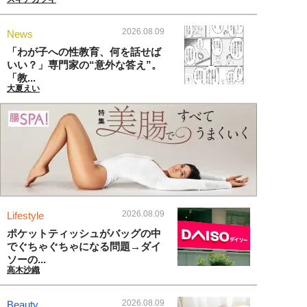
2026.08.09
News
「わが子への性教育、何を話せば
いい？」専門家の“意外な答え”。
「教...
大夏えい
2026.08.09
Lifestyle
ポケットティッシュがバッグの中
でぐちゃぐちゃになる問題→ダイ
ソーの...
高木沙織
2026.08.09
Beauty