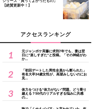
シリーズ「買ってよかったもの」
【絶賛更新中！】
アクセスランキング
元ジャンポケ斉藤に求刑7年でも、妻は翌
1
日に“楽しすぎた“と投稿。「その神経がわ
か...
「初回デートした男性全員から断られた」
2
有名大卒34歳女性が、高望みしないのにお
見...
体力をつける“体力がない”問題、どう乗り
3
越える？50代のリアルすぎる悩みに共感
の...
陰で「くせえババア」と言われていた…年