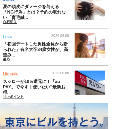
夏の頭皮にダメージを与える
「NG行為」とは？予約の取れな
い「育毛鍼...
白石明世
2026.08.08
Love
「初回デートした男性全員から断
られた」有名大卒34歳女性が、高
望み...
菊乃
2026.08.08
Lifestyle
スシローが10％還元に！「au
PAY」で今すぐ使いたい“最新お
得...
井上ポイント