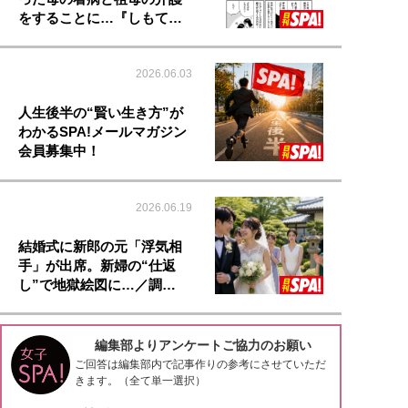
をすることに…『しもて…
2026.06.03
人生後半の“賢い生き方”が
わかるSPA!メールマガジン
会員募集中！
2026.06.19
結婚式に新郎の元「浮気相
手」が出席。新婦の“仕返
し”で地獄絵図に…／調…