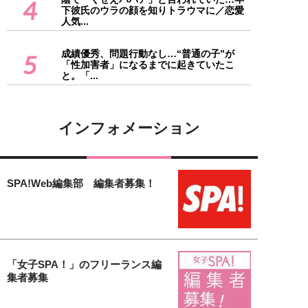
4
下彼氏のウラの顔を知りトラウマに／恋愛
人気...
成績優秀、問題行動なし…“普通の子”が
5
「性加害者」になるまでに起きていたこ
と。「...
インフォメーション
SPA!Web編集部 編集者募集！
「女子SPA！」のフリーランス編
集者募集