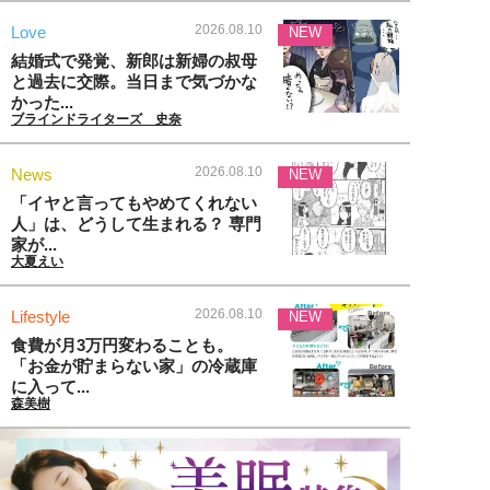
2026.08.10
Love
NEW
結婚式で発覚、新郎は新婦の叔母
と過去に交際。当日まで気づかな
かった...
ブラインドライターズ 史奈
2026.08.10
News
NEW
「イヤと言ってもやめてくれない
人」は、どうして生まれる？ 専門
家が...
大夏えい
2026.08.10
Lifestyle
NEW
食費が月3万円変わることも。
「お金が貯まらない家」の冷蔵庫
に入って...
森美樹