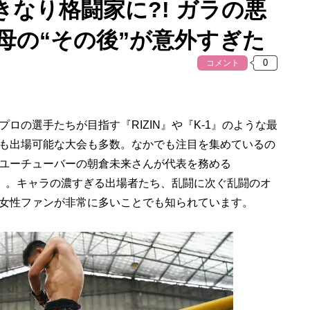
なり格闘家に?! ガラの悪
母の“その後”が意外すぎた
コメント
の選手たちが目指す『RIZIN』や『K-1』のような最
も出場可能な大会も多数。なかでも注目を集めているの
ユーチューバーの朝倉未来さんが代表を務める
ウン）』。キャラの濃すぎる出場者たち、乱闘に次ぐ乱闘のオ
女性ファンが非常に多いことでも知られています。