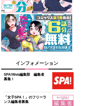
インフォメーション
SPA!Web編集部 編集者
募集！
「女子SPA！」のフリーラ
ンス編集者募集