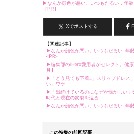
▶なんか顔色が悪い、いつもだるい…年齢
［PR］
Xでポストする
【関連記事】
▶なんか顔色が悪い、いつもだるい...年
<PR>
▶編集部のiHerb愛用者がセレクト。健
月】
▶「どう見ても下着...」スリップドレ
い」ワケ
▶「出続けているのになぜか懐かしい」5
時代と現在の変貌を辿る
▶なんか顔色が悪い、いつもだるい...年
この特集の前回記事