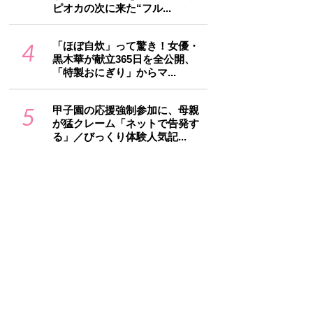
ピオカの次に来た“フル...
4
「ほぼ自炊」って驚き！女優・
黒木華が献立365日を全公開、
「特製おにぎり」からマ...
5
甲子園の応援強制参加に、母親
が猛クレーム「ネットで告発す
る」／びっくり体験人気記...