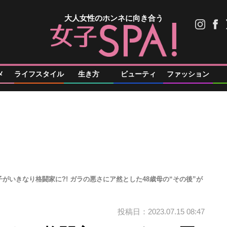
大人女性のホンネに向き合う
メ
ライフスタイル
生き方
ビューティ
ファッション
がいきなり格闘家に?! ガラの悪さにア然とした48歳母の“その後”が
投稿日：2023.07.15 08:47