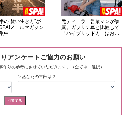
半の“賢い生き方”が
元ディーラー営業マンが暴
SPA!メールマガジン
露。ガソリン車と比較して
集中！
「ハイブリッドカーはお…