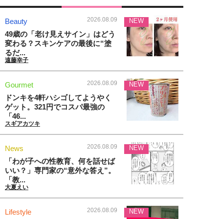
2026.08.09
Beauty
NEW
49歳の「老け見えサイン」はどう
変わる？スキンケアの最後に“塗
るだ...
遠藤幸子
2026.08.09
Gourmet
NEW
ドンキを4軒ハシゴしてようやく
ゲット。321円でコスパ最強の
「46...
スギアカツキ
2026.08.09
News
NEW
「わが子への性教育、何を話せば
いい？」専門家の“意外な答え”。
「教...
大夏えい
2026.08.09
Lifestyle
NEW