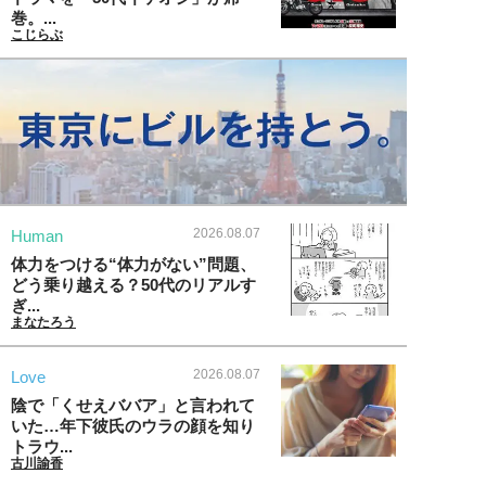
巻。...
こじらぶ
2026.08.07
Human
体力をつける“体力がない”問題、
どう乗り越える？50代のリアルす
ぎ...
まなたろう
2026.08.07
Love
陰で「くせえババア」と言われて
いた…年下彼氏のウラの顔を知り
トラウ...
古川諭香