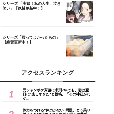
シリーズ 「実録！私の人生、泣き
笑い」【絶賛更新中！】
シリーズ「買ってよかったもの」
【絶賛更新中！】
アクセスランキング
元ジャンポケ斉藤に求刑7年でも、妻は翌
1
日に“楽しすぎた“と投稿。「その神経がわ
か...
体力をつける“体力がない”問題、どう乗り