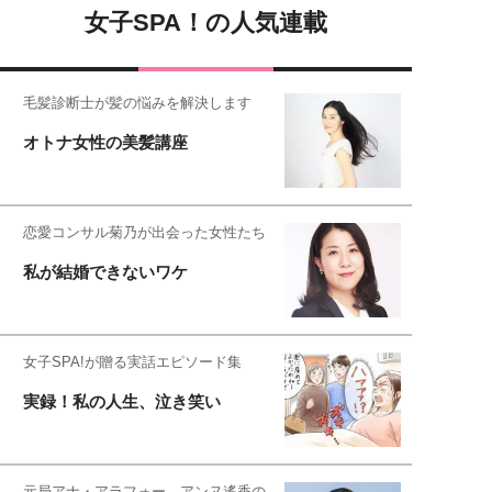
女子SPA！の人気連載
毛髪診断士が髪の悩みを解決します
オトナ女性の美髪講座
恋愛コンサル菊乃が出会った女性たち
私が結婚できないワケ
女子SPA!が贈る実話エピソード集
実録！私の人生、泣き笑い
元局アナ・アラフォー、アンヌ遙香の