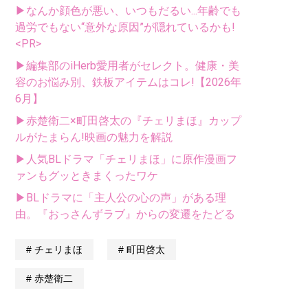
▶なんか顔色が悪い、いつもだるい...年齢でも
過労でもない“意外な原因”が隠れているかも!
<PR>
▶編集部のiHerb愛用者がセレクト。健康・美
容のお悩み別、鉄板アイテムはコレ!【2026年
6月】
▶赤楚衛二×町田啓太の『チェリまほ』カップ
ルがたまらん!映画の魅力を解説
▶人気BLドラマ「チェリまほ」に原作漫画フ
ァンもグッときまくったワケ
▶BLドラマに「主人公の心の声」がある理
由。『おっさんずラブ』からの変遷をたどる
チェリまほ
町田啓太
赤楚衛二