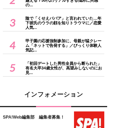
2
越える？50代のリアルすぎる悩みに共感
の...
陰で「くせえババア」と言われていた…年
3
下彼氏のウラの顔を知りトラウマに／恋愛
人気...
甲子園の応援強制参加に、母親が猛クレー
4
ム「ネットで告発する」／びっくり体験人
気記...
「初回デートした男性全員から断られた」
5
有名大卒34歳女性が、高望みしないのにお
見...
インフォメーション
SPA!Web編集部 編集者募集！