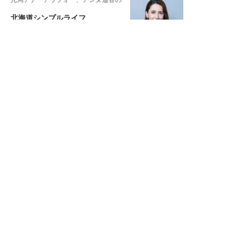
北海道シンプルライフ
元キー局アナウンサー・大木優紀の
旅の恥はかき捨てて
スタイリスト角 佑宇子のファッション図
解
失敗しない日常オシャレ
元『渡鬼』子役・宇野なおみの
話そ、お茶しよっ元気出そ