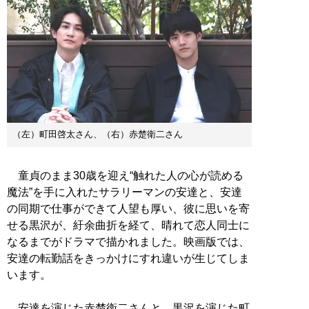
（左）町田啓太さん、（右）赤楚衛二さん
童貞のまま30歳を迎え“触れた人の心が読める
魔法”を手に入れたサラリーマンの安達と、安達
の同期で仕事ができて人望も厚い、彼に思いを寄
せる黒沢が、紆余曲折を経て、晴れて恋人同士に
なるまでがドラマで描かれました。映画版では、
安達の転勤話をきっかけにすれ違いが生じてしま
います。
安達を演じた赤楚衛二さんと、黒沢を演じた町