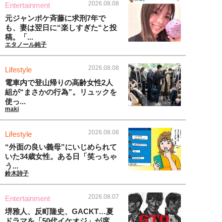
2026.08.08
Entertainment
元ジャンポケ斉藤に求刑7年で
も、妻は翌日に“楽しすぎた“と投
稿。「...
エタノール純子
2026.08.08
Lifestyle
電車内で登山帰りの高齢女性2人
組が“まさかの行為”。リュックを
使っ...
maki
2026.08.08
Lifestyle
“外面の良い義母”にいじめられて
いた34歳女性。ある日「笑っちゃ
う...
鈴木詩子
2026.08.07
Entertainment
堺雅人、反町隆史、GACKT…夏
ドラマを「50代イケオジ」が席