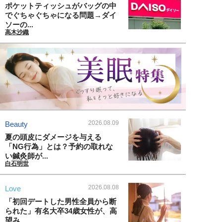
ポケットティッシュがバッグの中
でぐちゃぐちゃになる問題→ダイ
ソーの...
高木沙織
2026.08.09
Beauty
夏の頭皮にダメージを与える
「NG行為」とは？予約の取れな
い鍼灸師が...
白石明世
2026.08.08
Love
「初回デートした男性全員から断
られた」有名大卒34歳女性が、高
望み...