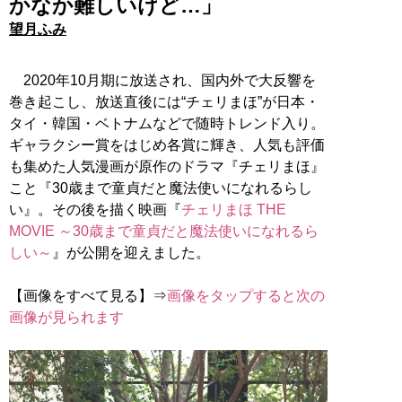
かなか難しいけど…」
望月ふみ
2020年10月期に放送され、国内外で大反響を
巻き起こし、放送直後には“チェリまほ”が日本・
タイ・韓国・ベトナムなどで随時トレンド入り。
ギャラクシー賞をはじめ各賞に輝き、人気も評価
も集めた人気漫画が原作のドラマ『チェリまほ』
こと『30歳まで童貞だと魔法使いになれるらし
い』。その後を描く映画『
チェリまほ THE
MOVIE ～30歳まで童貞だと魔法使いになれるら
しい～
』が公開を迎えました。
【画像をすべて見る】⇒
画像をタップすると次の
画像が見られます