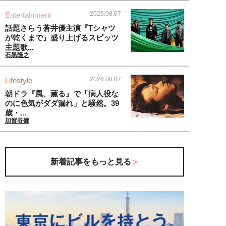
2026.08.07
Entertainment
話題さらう蒼井優主演『Tシャツ
が乾くまで』盛り上げるスピッツ
主題歌...
石黒隆之
2026.08.07
Lifestyle
朝ドラ『風、薫る』で「病人役な
のに色気がダダ漏れ」と騒然。39
歳・...
加賀谷健
新着記事をもっと見る