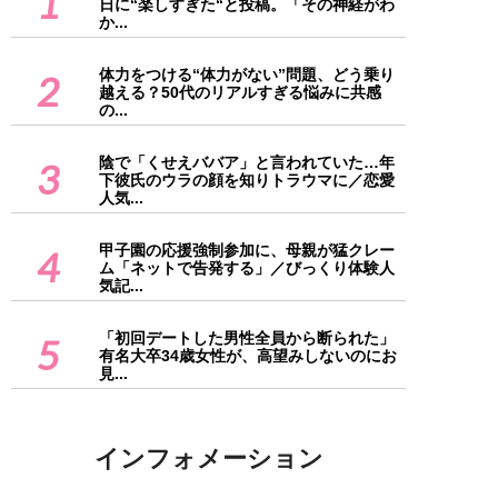
1
日に“楽しすぎた“と投稿。「その神経がわ
か...
体力をつける“体力がない”問題、どう乗り
2
越える？50代のリアルすぎる悩みに共感
の...
陰で「くせえババア」と言われていた…年
3
下彼氏のウラの顔を知りトラウマに／恋愛
人気...
甲子園の応援強制参加に、母親が猛クレー
4
ム「ネットで告発する」／びっくり体験人
気記...
「初回デートした男性全員から断られた」
5
有名大卒34歳女性が、高望みしないのにお
見...
インフォメーション