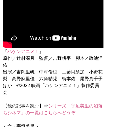
『
ハケンアニメ！
』
原作／辻村深月 監督／吉野耕平 脚本／政池洋
佑
出演／吉岡里帆 中村倫也 工藤阿須加 小野花
梨 高野麻里佳 六角精児 柄本佑 尾野真千子
ほか ©2022 映画「ハケンアニメ！」製作委員
会
【他の記事を読む】⇒
シリーズ「宇垣美里の沼落
ちシネマ」の一覧はこちらへどうぞ