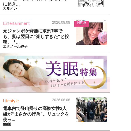
に起き...
大夏えい
2026.08.08
Entertainment
NEW
元ジャンポケ斉藤に求刑7年で
も、妻は翌日に“楽しすぎた“と投
稿。「...
エタノール純子
2026.08.08
Lifestyle
電車内で登山帰りの高齢女性2人
組が“まさかの行為”。リュックを
使っ...
maki