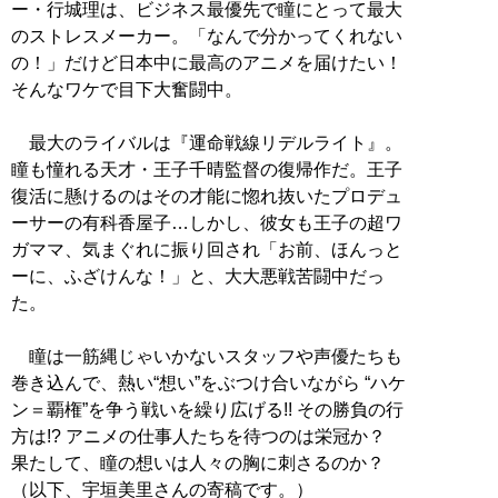
ー・行城理は、ビジネス最優先で瞳にとって最大
のストレスメーカー。「なんで分かってくれない
の！」だけど日本中に最高のアニメを届けたい！
そんなワケで目下大奮闘中。
最大のライバルは『運命戦線リデルライト』。
瞳も憧れる天才・王子千晴監督の復帰作だ。王子
復活に懸けるのはその才能に惚れ抜いたプロデュ
ーサーの有科香屋子…しかし、彼女も王子の超ワ
ガママ、気まぐれに振り回され「お前、ほんっと
ーに、ふざけんな！」と、大大悪戦苦闘中だっ
た。
瞳は一筋縄じゃいかないスタッフや声優たちも
巻き込んで、熱い“想い”をぶつけ合いながら “ハケ
ン＝覇権”を争う戦いを繰り広げる!! その勝負の行
方は!? アニメの仕事人たちを待つのは栄冠か？
果たして、瞳の想いは人々の胸に刺さるのか？
（以下、宇垣美里さんの寄稿です。）