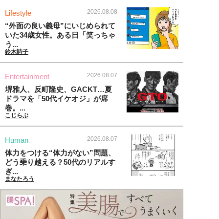
2026.08.08
Lifestyle
“外面の良い義母”にいじめられて
いた34歳女性。ある日「笑っちゃ
う...
鈴木詩子
2026.08.07
Entertainment
堺雅人、反町隆史、GACKT…夏
ドラマを「50代イケオジ」が席
巻。...
こじらぶ
2026.08.07
Human
体力をつける“体力がない”問題、
どう乗り越える？50代のリアルす
ぎ...
まなたろう