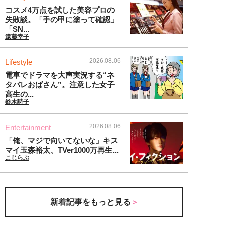
コスメ4万点を試した美容プロの
失敗談。「手の甲に塗って確認」
「SN...
遠藤幸子
2026.08.06
Lifestyle
電車でドラマを大声実況する“ネ
タバレおばさん”。注意した女子
高生の...
鈴木詩子
2026.08.06
Entertainment
「俺、マジで向いてないな」キス
マイ玉森裕太、TVer1000万再生...
こじらぶ
新着記事をもっと見る