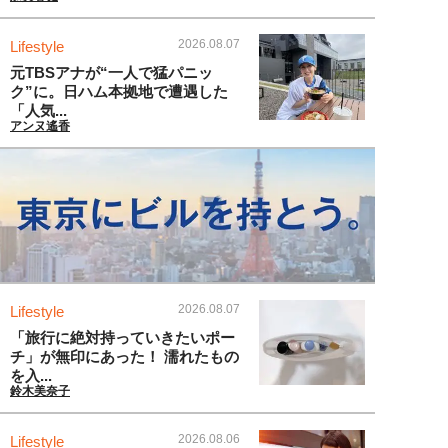
2026.08.07
Lifestyle
元TBSアナが“一人で猛パニッ
ク”に。日ハム本拠地で遭遇した
「人気...
アンヌ遙香
2026.08.07
Lifestyle
「旅行に絶対持っていきたいポー
チ」が無印にあった！ 濡れたもの
を入...
鈴木美奈子
2026.08.06
Lifestyle