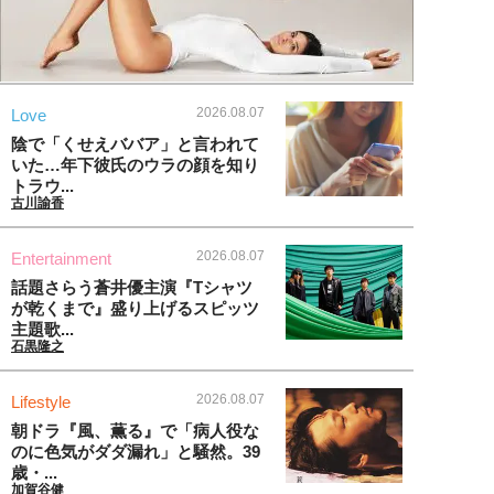
2026.08.07
Love
陰で「くせえババア」と言われて
いた…年下彼氏のウラの顔を知り
トラウ...
古川諭香
2026.08.07
Entertainment
話題さらう蒼井優主演『Tシャツ
が乾くまで』盛り上げるスピッツ
主題歌...
石黒隆之
2026.08.07
Lifestyle
朝ドラ『風、薫る』で「病人役な
のに色気がダダ漏れ」と騒然。39
歳・...
加賀谷健