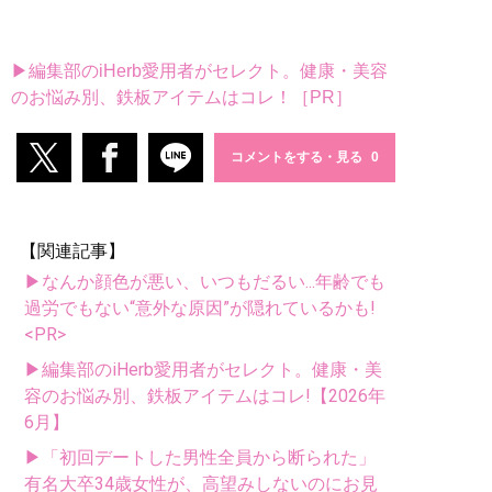
▶編集部のiHerb愛用者がセレクト。健康・美容
のお悩み別、鉄板アイテムはコレ！［PR］
コメントをする・見る
【関連記事】
▶なんか顔色が悪い、いつもだるい...年齢でも
過労でもない“意外な原因”が隠れているかも!
<PR>
▶編集部のiHerb愛用者がセレクト。健康・美
容のお悩み別、鉄板アイテムはコレ!【2026年
6月】
▶「初回デートした男性全員から断られた」
有名大卒34歳女性が、高望みしないのにお見