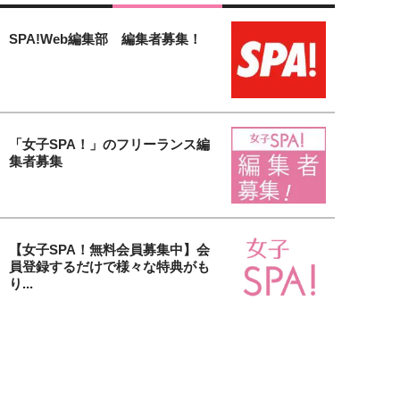
SPA!Web編集部 編集者募集！
「女子SPA！」のフリーランス編
集者募集
【女子SPA！無料会員募集中】会
員登録するだけで様々な特典がも
り...
貴社の美容アイテム＆サービスを
取材します！「大人の美活」タイ
アッ...