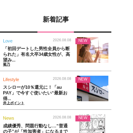
新着記事
2026.08.08
Love
NEW
「初回デートした男性全員から断
られた」有名大卒34歳女性が、高
望み...
菊乃
2026.08.08
Lifestyle
NEW
スシローが10％還元に！「au
PAY」で今すぐ使いたい“最新お
得...
井上ポイント
2026.08.08
News
NEW
成績優秀、問題行動なし…“普通
の子”が「性加害者」になるまで