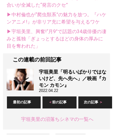
合いが全滅した“発言のクセ”
▶中村倫也が“爬虫類系”の魅力を放つ。『ハケ
ンアニメ!』が非リア充に希望を与えるワケ
▶宇垣美里、興奮!“月9”で話題の34歳俳優の凄
みと孤独「ぎょっとするほどの身体の厚みに
目を奪われた」
この連載の前回記事
宇垣美里「明るいばかりではな
いけど、先へ先へ」／映画『カ
モン カモン』
2022.04.22
最初の記事
前の記事
次の記事
宇垣美里の沼落ちシネマの一覧へ