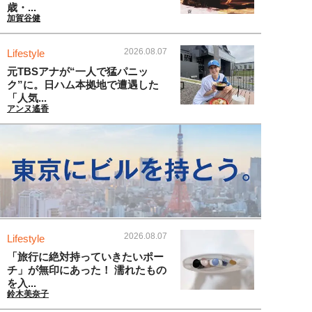
歳・...
加賀谷健
2026.08.07
Lifestyle
元TBSアナが“一人で猛パニッ
ク”に。日ハム本拠地で遭遇した
「人気...
アンヌ遙香
2026.08.07
Lifestyle
「旅行に絶対持っていきたいポー
チ」が無印にあった！ 濡れたもの
を入...
鈴木美奈子