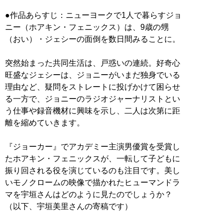
●作品あらすじ：ニューヨークで1人で暮らすジョ
ニー（ホアキン・フェニックス）は、9歳の甥
（おい）・ジェシーの面倒を数日間みることに。
突然始まった共同生活は、戸惑いの連続。好奇心
旺盛なジェシーは、ジョニーがいまだ独身でいる
理由など、疑問をストレートに投げかけて困らせ
る一方で、ジョニーのラジオジャーナリストとい
う仕事や録音機材に興味を示し、二人は次第に距
離を縮めていきます。
『ジョーカー』でアカデミー主演男優賞を受賞し
たホアキン・フェニックスが、一転して子どもに
振り回される役を演じているのも注目です。美し
いモノクロームの映像で描かれたヒューマンドラ
マを宇垣さんはどのように見たのでしょうか？
（以下、宇垣美里さんの寄稿です）