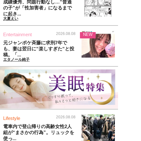
成績優秀、問題行動なし…“普通
の子”が「性加害者」になるまで
に起き...
大夏えい
2026.08.08
Entertainment
NEW
元ジャンポケ斉藤に求刑7年で
も、妻は翌日に“楽しすぎた“と投
稿。「...
エタノール純子
2026.08.08
Lifestyle
電車内で登山帰りの高齢女性2人
組が“まさかの行為”。リュックを
使っ...