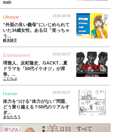
maki
2026.08.08
Lifestyle
“外面の良い義母”にいじめられて
いた34歳女性。ある日「笑っちゃ
う...
鈴木詩子
2026.08.07
Entertainment
堺雅人、反町隆史、GACKT…夏
ドラマを「50代イケオジ」が席
巻。...
こじらぶ
2026.08.07
Human
体力をつける“体力がない”問題、
どう乗り越える？50代のリアルす
ぎ...
まなたろう