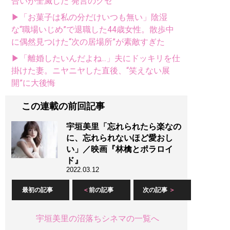
合いが全滅した“発言のクセ”
▶「お菓子は私の分だけいつも無い」陰湿
な“職場いじめ”で退職した44歳女性。散歩中
に偶然見つけた“次の居場所”が素敵すぎた
▶「離婚したいんだよね...」夫にドッキリを仕
掛けた妻。ニヤニヤした直後、“笑えない展
開”に大後悔
この連載の前回記事
宇垣美里「忘れられたら楽なの
に、忘れられないほど愛おし
い」／映画『林檎とポラロイ
ド』
2022.03.12
最初の記事
前の記事
次の記事
宇垣美里の沼落ちシネマの一覧へ