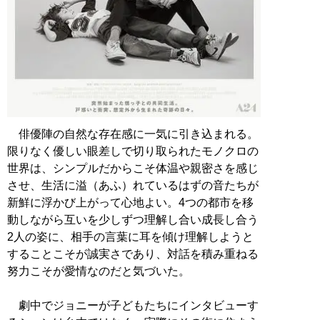
俳優陣の自然な存在感に一気に引き込まれる。
限りなく優しい眼差しで切り取られたモノクロの
世界は、シンプルだからこそ体温や親密さを感じ
させ、生活に溢（あふ）れているはずの音たちが
新鮮に浮かび上がって心地よい。4つの都市を移
動しながら互いを少しずつ理解し合い成長し合う
2人の姿に、相手の言葉に耳を傾け理解しようと
することこそが誠実さであり、対話を積み重ねる
努力こそが愛情なのだと気づいた。
劇中でジョニーが子どもたちにインタビューす