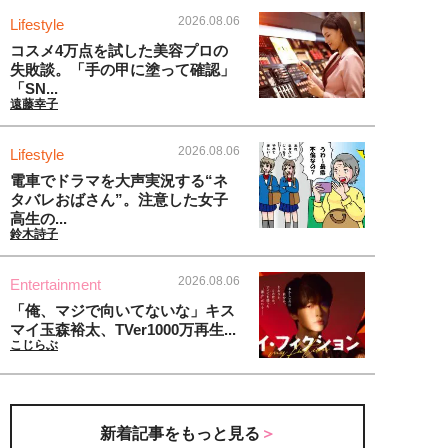
2026.08.06
Lifestyle
コスメ4万点を試した美容プロの
失敗談。「手の甲に塗って確認」
「SN...
遠藤幸子
2026.08.06
Lifestyle
電車でドラマを大声実況する“ネ
タバレおばさん”。注意した女子
高生の...
鈴木詩子
2026.08.06
Entertainment
「俺、マジで向いてないな」キス
マイ玉森裕太、TVer1000万再生...
こじらぶ
新着記事をもっと見る