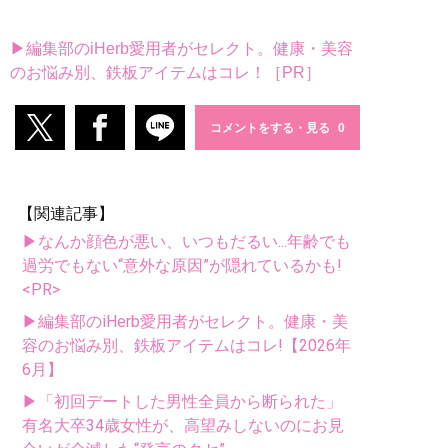
▶編集部のiHerb愛用者がセレクト。健康・美容
のお悩み別、鉄板アイテムはコレ！［PR］
コメントをする・見る
【関連記事】
▶なんか顔色が悪い、いつもだるい...年齢でも
過労でもない“意外な原因”が隠れているかも!
<PR>
▶編集部のiHerb愛用者がセレクト。健康・美
容のお悩み別、鉄板アイテムはコレ!【2026年
6月】
▶「初回デートした男性全員から断られた」
有名大卒34歳女性が、高望みしないのにお見