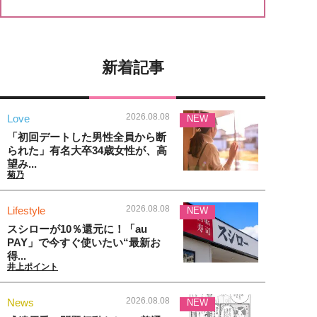
新着記事
2026.08.08
Love
NEW
「初回デートした男性全員から断
られた」有名大卒34歳女性が、高
望み...
菊乃
2026.08.08
Lifestyle
NEW
スシローが10％還元に！「au
PAY」で今すぐ使いたい“最新お
得...
井上ポイント
2026.08.08
News
NEW