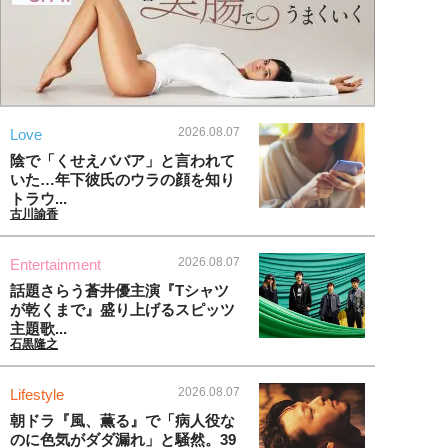
2026.08.07
Love
陰で「くせえババア」と言われて
いた…年下彼氏のウラの顔を知り
トラウ...
古川諭香
2026.08.07
Entertainment
話題さらう蒼井優主演『Tシャツ
が乾くまで』盛り上げるスピッツ
主題歌...
石黒隆之
2026.08.07
Lifestyle
朝ドラ『風、薫る』で「病人役な
のに色気がダダ漏れ」と騒然。39