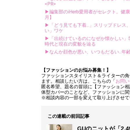
<PR>
▶編集部のiHerb愛用者がセレクト。健
月】
▶「どう見ても下着...」スリップドレ
い」ワケ
▶「出続けているのになぜか懐かしい」5
時代と現在の変貌を辿る
▶なんか顔色が悪い、いつもだるい...年
【ファッションのお悩み募集！】
ファッションスタイリスト＆ライターの角
ます。相談したい方は、こちらの「
お問い
匿名希望、題名の冒頭に【ファッション相
体型カバーのことなど、ファッションに関
※相談内容の一部を変えて取り上げさせて
この連載の前回記事
GUのニットが「2,