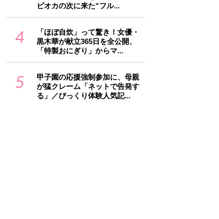
ピオカの次に来た“フル...
4
「ほぼ自炊」って驚き！女優・
黒木華が献立365日を全公開、
「特製おにぎり」からマ...
5
甲子園の応援強制参加に、母親
が猛クレーム「ネットで告発す
る」／びっくり体験人気記...