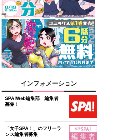
インフォメーション
SPA!Web編集部 編集者
募集！
「女子SPA！」のフリーラ
ンス編集者募集