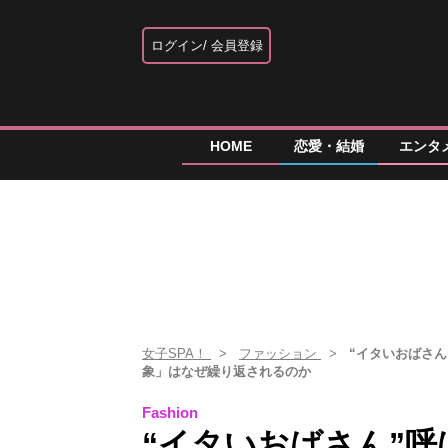
ログイン
会員登録
HOME
恋愛・結婚
エンタ
女子SPA！
ファッション
“イタいおばさ
象」はなぜ繰り返されるのか
Fashion
“イタいおばさん”