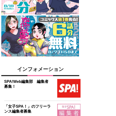
インフォメーション
SPA!Web編集部 編集者
募集！
「女子SPA！」のフリーラ
ンス編集者募集