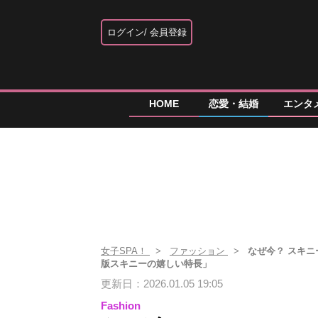
ログイン
会員登録
HOME
恋愛・結婚
エンタ
女子SPA！
ファッション
なぜ今？ スキ
版スキニーの嬉しい特長」
更新日：2026.01.05 19:05
Fashion