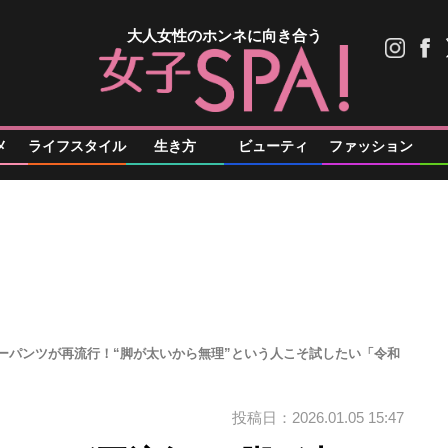
大人女性のホンネに向き合う
メ
ライフスタイル
生き方
ビューティ
ファッション
ニーパンツが再流行！“脚が太いから無理”という人こそ試したい「令和
投稿日：2026.01.05 15:47