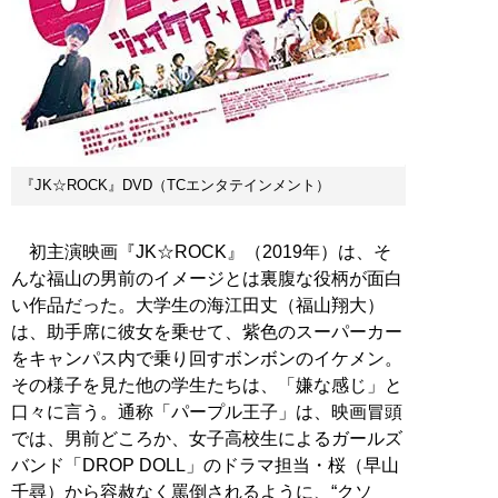
『JK☆ROCK』DVD（TCエンタテインメント）
初主演映画『JK☆ROCK』（2019年）は、そ
んな福山の男前のイメージとは裏腹な役柄が面白
い作品だった。大学生の海江田丈（福山翔大）
は、助手席に彼女を乗せて、紫色のスーパーカー
をキャンパス内で乗り回すボンボンのイケメン。
その様子を見た他の学生たちは、「嫌な感じ」と
口々に言う。通称「パープル王子」は、映画冒頭
では、男前どころか、女子高校生によるガールズ
バンド「DROP DOLL」のドラマ担当・桜（早山
千尋）から容赦なく罵倒されるように、“クソ