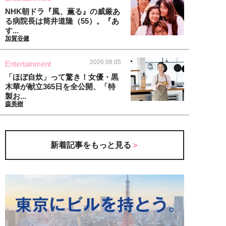
NHK朝ドラ『風、薫る』の威厳あ
る病院長は筒井道隆（55）。『あ
す...
加賀谷健
2026.08.05
Entertainment
「ほぼ自炊」って驚き！女優・黒
木華が献立365日を全公開、「特
製お...
森美樹
新着記事をもっと見る