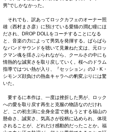
男”でしかなかった。
それでも、訳あってロックカフェのオーナー照
雄（西村まさ彦）に預けている愛猫の潤む瞳にほ
だされ、DROP DOLLをコーチすることになる
と、音楽の力によって男気を発揮する。ばらばら
なバンドサウンドを聴いて見兼ねた丈は、元ロッ
クマン魂を揺さぶられながら、クールさの中にも
情熱的な誠実さを取り戻していく。桜へのドラム
指導ではつい熱が入り、『セッション』のJ・K・
シモンズ顔負けの熱血キャラへの豹変ぶりには驚
いた。
要するに本作は、一度は挫折した男が、ロック
への愛を取り戻す再生と克服の物語なのだけれ
ど、この初主演に全身全霊で挑もうとする福山の
懸命さ、誠実さ、気高さが役柄に込められ、体現
されることが、どれだけ感動的だったことか。福