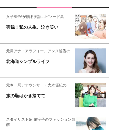
女子SPA!が贈る実話エピソード集
実録！私の人生、泣き笑い
元局アナ・アラフォー、アンヌ遙香の
北海道シンプルライフ
元キー局アナウンサー・大木優紀の
旅の恥はかき捨てて
スタイリスト角 佑宇子のファッション図
解