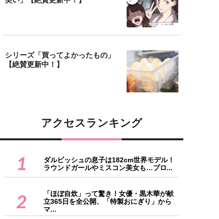
シリーズ「買ってよかったもの」
【絶賛更新中！】
アクセスランキング
1
ダルビッシュの息子は182cm世界モデル！
ラウンドガールやミスコン美女も…プロ...
「ほぼ自炊」って驚き！女優・黒木華が献
2
立365日を全公開、「特製おにぎり」から
マ...