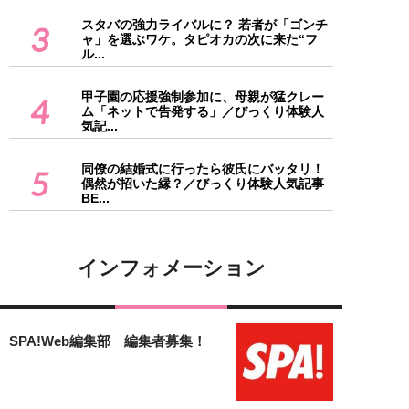
スタバの強力ライバルに？ 若者が「ゴンチ
3
ャ」を選ぶワケ。タピオカの次に来た“フ
ル...
甲子園の応援強制参加に、母親が猛クレー
4
ム「ネットで告発する」／びっくり体験人
気記...
同僚の結婚式に行ったら彼氏にバッタリ！
5
偶然が招いた縁？／びっくり体験人気記事
BE...
インフォメーション
SPA!Web編集部 編集者募集！