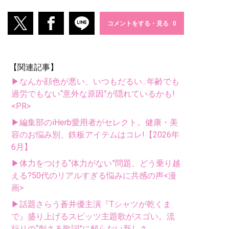
コメントをする・見る
【関連記事】
▶なんか顔色が悪い、いつもだるい...年齢でも
過労でもない“意外な原因”が隠れているかも!
<PR>
▶編集部のiHerb愛用者がセレクト。健康・美
容のお悩み別、鉄板アイテムはコレ!【2026年
6月】
▶体力をつける“体力がない”問題、どう乗り越
える?50代のリアルすぎる悩みに共感の声<漫
画>
▶話題さらう蒼井優主演『Tシャツが乾くま
で』盛り上げるスピッツ主題歌がスゴい。流
行りの“刺さる歌詞”に頼らない新しさ