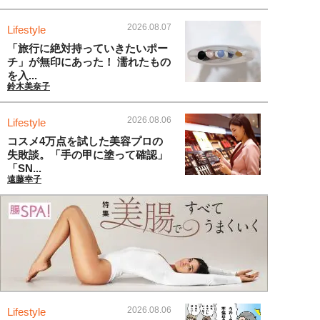
2026.08.07
Lifestyle
「旅行に絶対持っていきたいポー
チ」が無印にあった！ 濡れたもの
を入...
鈴木美奈子
2026.08.06
Lifestyle
コスメ4万点を試した美容プロの
失敗談。「手の甲に塗って確認」
「SN...
遠藤幸子
2026.08.06
Lifestyle