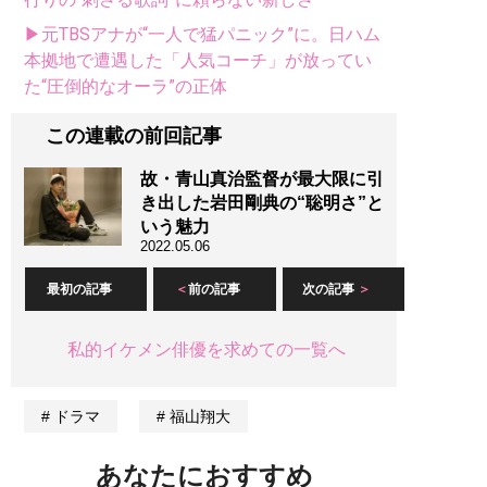
▶元TBSアナが“一人で猛パニック”に。日ハム
本拠地で遭遇した「人気コーチ」が放ってい
た“圧倒的なオーラ”の正体
この連載の前回記事
故・青山真治監督が最大限に引
き出した岩田剛典の“聡明さ”と
いう魅力
2022.05.06
最初の記事
前の記事
次の記事
私的イケメン俳優を求めての一覧へ
ドラマ
福山翔大
あなたにおすすめ