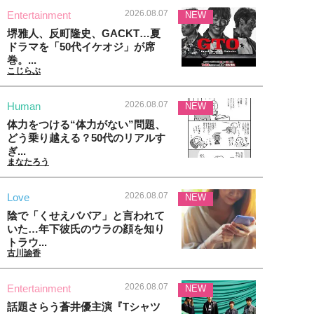
2026.08.07
Entertainment
NEW
堺雅人、反町隆史、GACKT…夏
ドラマを「50代イケオジ」が席
巻。...
こじらぶ
2026.08.07
Human
NEW
体力をつける“体力がない”問題、
どう乗り越える？50代のリアルす
ぎ...
まなたろう
2026.08.07
Love
NEW
陰で「くせえババア」と言われて
いた…年下彼氏のウラの顔を知り
トラウ...
古川諭香
2026.08.07
Entertainment
NEW
話題さらう蒼井優主演『Tシャツ