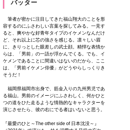
バッター
筆者が密かに注目してきた福山翔大のことを形
容するのにふさわしい言葉を探してみる。一見す
ると、爽やかな好青年タイプのイケメンなんだけ
ど、それ以上に芯の強さを感じる。凛々しい眉
に、きりっとした眼差しの武士顔。精悍な表情か
らは、「男前」の一語が浮かんでくる。でも、イ
ケメンであることに間違いはないのだから、ここ
は、「男前イケメン俳優」がどうやらしっくりき
そうだ！
福岡県福岡市出身で、筋金入りの九州男児であ
る福山。男前のイメージにふさわしく、何かひと
つの道をひた走るような情熱的なキャラクターを
演じさせたら、彼の右にでる者はいないと思う。
『最愛のひと～The other side of 日本沈没～』