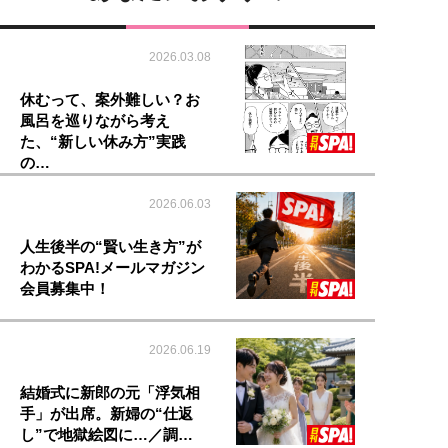
2026.03.08
休むって、案外難しい？お
風呂を巡りながら考え
た、“新しい休み方”実践
の…
2026.06.03
人生後半の“賢い生き方”が
わかるSPA!メールマガジン
会員募集中！
2026.06.19
結婚式に新郎の元「浮気相
手」が出席。新婦の“仕返
し”で地獄絵図に…／調…