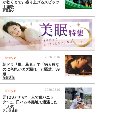
が乾くまで』盛り上げるスピッツ
主題歌...
石黒隆之
2026.08.07
Lifestyle
朝ドラ『風、薫る』で「病人役な
のに色気がダダ漏れ」と騒然。39
歳・...
加賀谷健
2026.08.07
Lifestyle
元TBSアナが“一人で猛パニッ
ク”に。日ハム本拠地で遭遇した
「人気...
アンヌ遙香