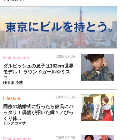
2026.08.05
Entertainment
ダルビッシュの息子は182cm世界
モデル！ ラウンドガールやミス
コ...
ゆるま 小林
2026.08.05
Lifestyle
同僚の結婚式に行ったら彼氏にバ
ッタリ！偶然が招いた縁？／びっ
くり体...
トシタカマサ
2026.08.05
Entertainment