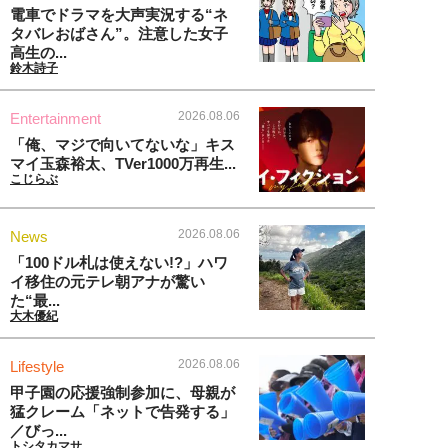
電車でドラマを大声実況する“ネ
タバレおばさん”。注意した女子
高生の...
鈴木詩子
2026.08.06
Entertainment
「俺、マジで向いてないな」キス
マイ玉森裕太、TVer1000万再生...
こじらぶ
2026.08.06
News
「100ドル札は使えない!?」ハワ
イ移住の元テレ朝アナが驚い
た“最...
大木優紀
2026.08.06
Lifestyle
甲子園の応援強制参加に、母親が
猛クレーム「ネットで告発する」
／びっ...
トシタカマサ