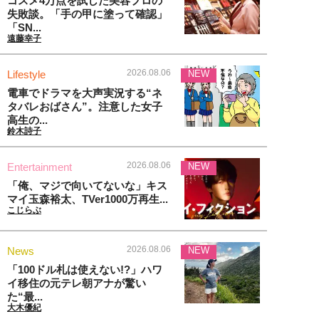
コスメ4万点を試した美容プロの
失敗談。「手の甲に塗って確認」
「SN...
遠藤幸子
2026.08.06
Lifestyle
NEW
電車でドラマを大声実況する“ネ
タバレおばさん”。注意した女子
高生の...
鈴木詩子
2026.08.06
Entertainment
NEW
「俺、マジで向いてないな」キス
マイ玉森裕太、TVer1000万再生...
こじらぶ
2026.08.06
News
NEW
「100ドル札は使えない!?」ハワ
イ移住の元テレ朝アナが驚い
た“最...
大木優紀