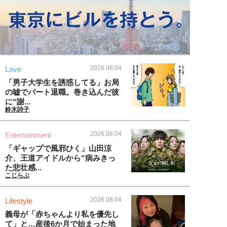
2026.08.04
Love
「男子大学生を誘惑してる」お局
の嘘でパート退職。巻き込んだ彼
に“謝...
鈴木詩子
2026.08.04
Entertainment
「ギャップで風邪ひく」山田涼
介、王道アイドルから“病みきっ
た悲壮感...
こじらぶ
2026.08.04
Lifestyle
義母が「赤ちゃんより私を優先し
て」と…産後6か月で始まった地