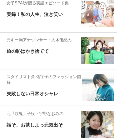
女子SPA!が贈る実話エピソード集
実録！私の人生、泣き笑い
元キー局アナウンサー・大木優紀の
旅の恥はかき捨てて
スタイリスト角 佑宇子のファッション図
解
失敗しない日常オシャレ
元『渡鬼』子役・宇野なおみの
話そ、お茶しよっ元気出そ