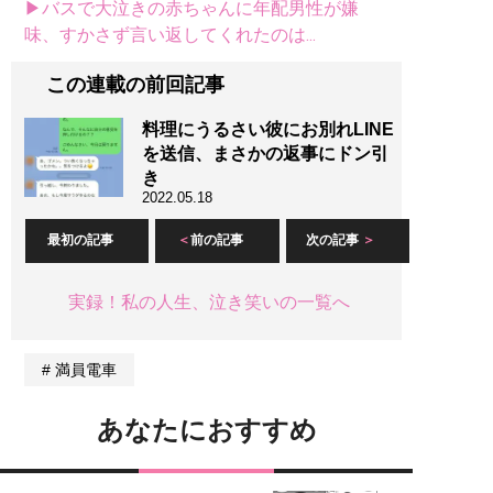
▶バスで大泣きの赤ちゃんに年配男性が嫌
味、すかさず言い返してくれたのは...
この連載の前回記事
料理にうるさい彼にお別れLINE
を送信、まさかの返事にドン引
き
2022.05.18
最初の記事
前の記事
次の記事
実録！私の人生、泣き笑いの一覧へ
満員電車
あなたにおすすめ