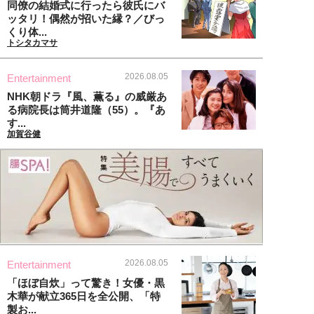
同僚の結婚式に行ったら彼氏にバ
ッタリ！偶然が招いた縁？／びっ
くり体...
トシタカマサ
2026.08.05
Entertainment
NHK朝ドラ『風、薫る』の威厳あ
る病院長は筒井道隆（55）。『あ
す...
加賀谷健
2026.08.05
Entertainment
「ほぼ自炊」って驚き！女優・黒
木華が献立365日を全公開、「特
製お...