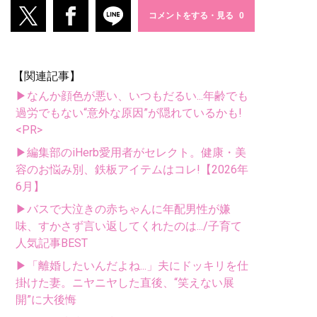
コメントをする・見る
【関連記事】
▶なんか顔色が悪い、いつもだるい...年齢でも
過労でもない“意外な原因”が隠れているかも!
<PR>
▶編集部のiHerb愛用者がセレクト。健康・美
容のお悩み別、鉄板アイテムはコレ!【2026年
6月】
▶バスで大泣きの赤ちゃんに年配男性が嫌
味、すかさず言い返してくれたのは.../子育て
人気記事BEST
▶「離婚したいんだよね...」夫にドッキリを仕
掛けた妻。ニヤニヤした直後、“笑えない展
開”に大後悔