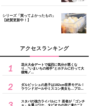
シリーズ「買ってよかったもの」
【絶賛更新中！】
アクセスランキング
花火大会デートで猛烈に気分が悪くな
1
り…“いまいちの相手”とホテルに行って大
後悔／...
2
ダルビッシュの息子は182cm世界モデル！
ラウンドガールやミスコン美女も…プロ...
スタバの強力ライバルに？ 若者が「ゴンチ
3
ャ」を選ぶワケ。タピオカの次に来た“フ