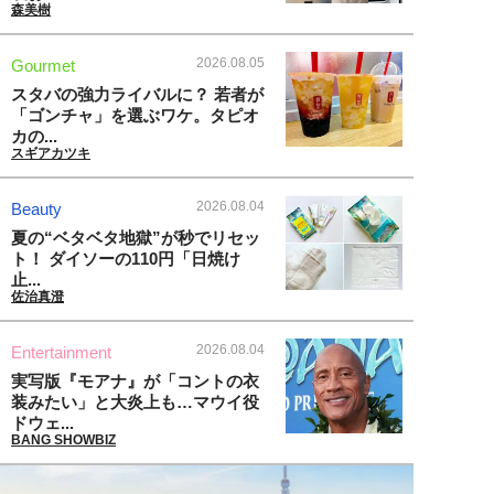
森美樹
2026.08.05
Gourmet
スタバの強力ライバルに？ 若者が
「ゴンチャ」を選ぶワケ。タピオ
カの...
スギアカツキ
2026.08.04
Beauty
夏の“ベタベタ地獄”が秒でリセッ
ト！ ダイソーの110円「日焼け
止...
佐治真澄
2026.08.04
Entertainment
実写版『モアナ』が「コントの衣
装みたい」と大炎上も…マウイ役
ドウェ...
BANG SHOWBIZ