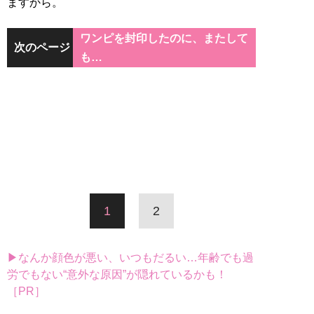
ますから。
ワンピを封印したのに、またして
次のページ
も…
1
2
▶なんか顔色が悪い、いつもだるい…年齢でも過
労でもない“意外な原因”が隠れているかも！
［PR］