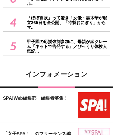
ル...
「ほぼ自炊」って驚き！女優・黒木華が献
4
立365日を全公開、「特製おにぎり」から
マ...
甲子園の応援強制参加に、母親が猛クレー
5
ム「ネットで告発する」／びっくり体験人
気記...
インフォメーション
SPA!Web編集部 編集者募集！
「女子SPA！」のフリーランス編