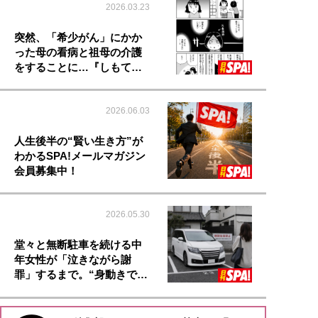
2026.03.23
突然、「希少がん」にかか
った母の看病と祖母の介護
をすることに…『しもて…
2026.06.03
人生後半の“賢い生き方”が
わかるSPA!メールマガジン
会員募集中！
2026.05.30
堂々と無断駐車を続ける中
年女性が「泣きながら謝
罪」するまで。“身動きで…