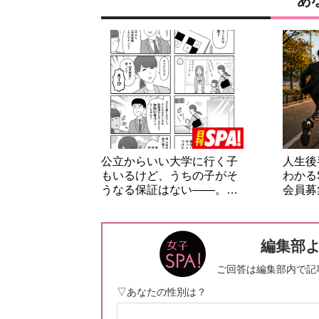
あ
公立からいい大学に行く子
人生後
もいるけど、うちの子がそ
わかる
うなる保証はない――。…
会員募