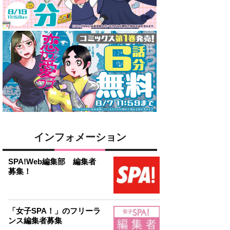
インフォメーション
SPA!Web編集部 編集者
募集！
「女子SPA！」のフリーラ
ンス編集者募集