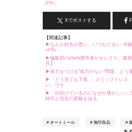
［PR］
Xでポストする
【関連記事】
▶なんか顔色が悪い、いつもだるい...年
<PR>
▶編集部のiHerb愛用者がセレクト。健
月】
▶体力をつける“体力がない”問題、どう
▶「どう見ても下着...」スリップドレ
い」ワケ
▶「出続けているのになぜか懐かしい」5
時代と現在の変貌を辿る
オートミール
無印良品