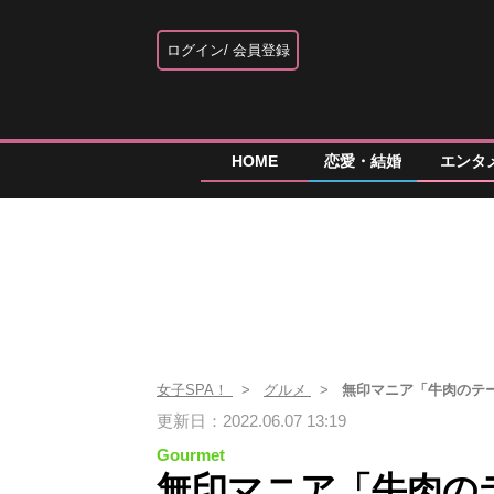
ログイン
会員登録
HOME
恋愛・結婚
エンタ
女子SPA！
グルメ
無印マニア「牛肉のテ
更新日：2022.06.07 13:19
Gourmet
無印マニア「牛肉の