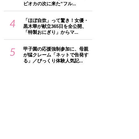
ピオカの次に来た“フル...
4
「ほぼ自炊」って驚き！女優・
黒木華が献立365日を全公開、
「特製おにぎり」からマ...
5
甲子園の応援強制参加に、母親
が猛クレーム「ネットで告発す
る」／びっくり体験人気記...