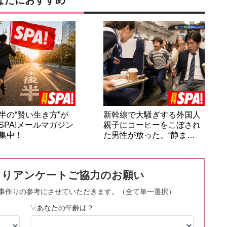
なたにおすすめ
半の“賢い生き方”が
新幹線で大騒ぎする外国人
SPA!メールマガジン
親子にコーヒーをこぼされ
集中！
た男性が放った、“静ま…