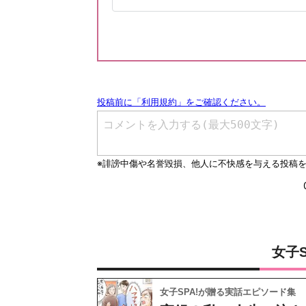
女子
女子SPA!が贈る実話エピソード集