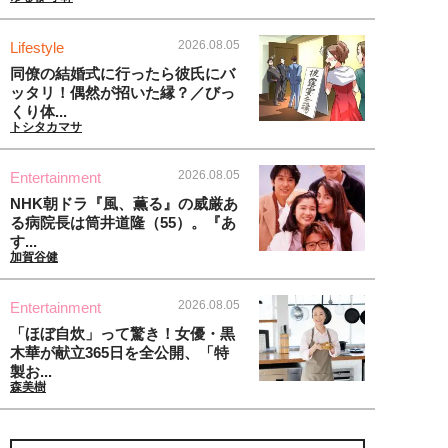
2026.08.05
Lifestyle
同僚の結婚式に行ったら彼氏にバ
ッタリ！偶然が招いた縁？／びっ
くり体...
トシタカマサ
2026.08.05
Entertainment
NHK朝ドラ『風、薫る』の威厳あ
る病院長は筒井道隆（55）。『あ
す...
加賀谷健
2026.08.05
Entertainment
「ほぼ自炊」って驚き！女優・黒
木華が献立365日を全公開、「特
製お...
森美樹