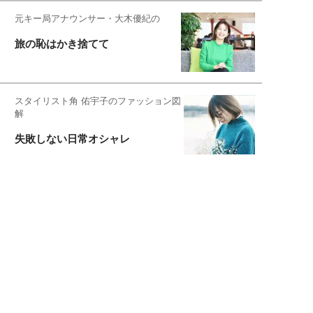
元キー局アナウンサー・大木優紀の
旅の恥はかき捨てて
スタイリスト角 佑宇子のファッション図
解
失敗しない日常オシャレ
元『渡鬼』子役・宇野なおみの
話そ、お茶しよっ元気出そ
恋愛コンサル菊乃が出会った女性たち
私が結婚できないワケ