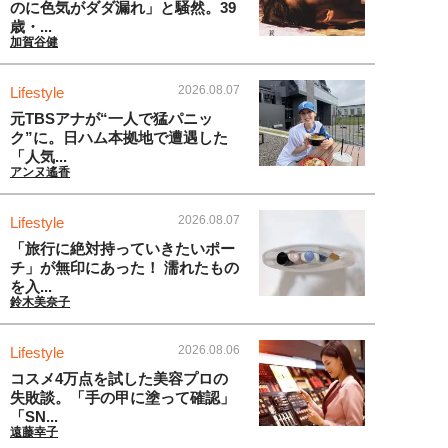
のに色気がダダ漏れ」と騒然。39
歳・...
加賀谷健
2026.08.07
Lifestyle
元TBSアナが“一人で猛パニッ
ク”に。日ハム本拠地で遭遇した
「人気...
アンヌ遙香
2026.08.07
Lifestyle
「旅行に絶対持っていきたいポー
チ」が無印にあった！ 濡れたもの
を入...
鈴木美奈子
2026.08.06
Lifestyle
コスメ4万点を試した美容プロの
失敗談。「手の甲に塗って確認」
「SN...
遠藤幸子