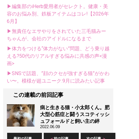
▶編集部のiHerb愛用者がセレクト。健康・美
容のお悩み別、鉄板アイテムはコレ!【2026年
6月】
▶無責任なエサやりをされていた三毛猫みー
ちゃんが、会社のアイドルになるまで
▶体力をつける“体力がない”問題、どう乗り越
える?50代のリアルすぎる悩みに共感の声<漫
画>
▶SNSで話題、”顔のクセが強すぎる猫”がかわ
い〜。模様が超ユニーク:9月に読みたい記事
この連載の前回記事
病と生きる猫・小太郎くん。肥
大型心筋症と闘うスコティッシ
ュフォールドと飼い主の絆
2022.06.09
最初の記事
前の記事
次の記事