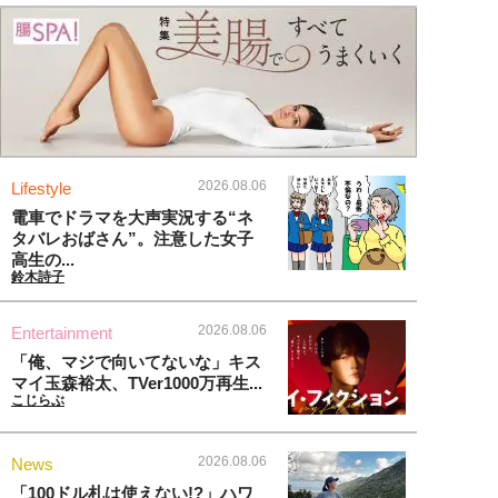
2026.08.06
Lifestyle
電車でドラマを大声実況する“ネ
タバレおばさん”。注意した女子
高生の...
鈴木詩子
2026.08.06
Entertainment
「俺、マジで向いてないな」キス
マイ玉森裕太、TVer1000万再生...
こじらぶ
2026.08.06
News
「100ドル札は使えない!?」ハワ