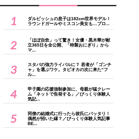
1
ダルビッシュの息子は182cm世界モデル！
ラウンドガールやミスコン美女も…プロ...
「ほぼ自炊」って驚き！女優・黒木華が献
2
立365日を全公開、「特製おにぎり」から
マ...
スタバの強力ライバルに？ 若者が「ゴンチ
3
ャ」を選ぶワケ。タピオカの次に来た“フ
ル...
甲子園の応援強制参加に、母親が猛クレー
4
ム「ネットで告発する」／びっくり体験人
気記...
同僚の結婚式に行ったら彼氏にバッタリ！
5
偶然が招いた縁？／びっくり体験人気記事
BE...