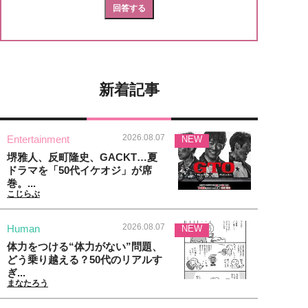
新着記事
2026.08.07
Entertainment
NEW
堺雅人、反町隆史、GACKT…夏
ドラマを「50代イケオジ」が席
巻。...
こじらぶ
2026.08.07
Human
NEW
体力をつける“体力がない”問題、
どう乗り越える？50代のリアルす
ぎ...
まなたろう