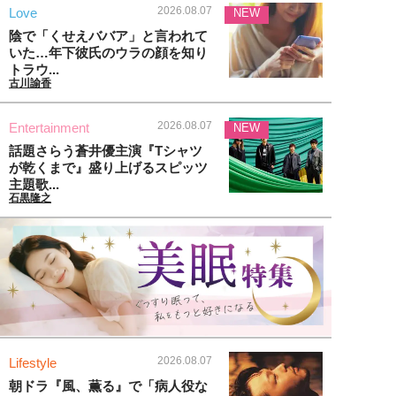
2026.08.07
Love
NEW
陰で「くせえババア」と言われて
いた…年下彼氏のウラの顔を知り
トラウ...
古川諭香
2026.08.07
Entertainment
NEW
話題さらう蒼井優主演『Tシャツ
が乾くまで』盛り上げるスピッツ
主題歌...
石黒隆之
2026.08.07
Lifestyle
朝ドラ『風、薫る』で「病人役な