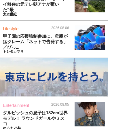
イ移住の元テレ朝アナが驚い
た“最...
大木優紀
2026.08.06
Lifestyle
甲子園の応援強制参加に、母親が
猛クレーム「ネットで告発する」
／びっ...
トシタカマサ
2026.08.05
Entertainment
ダルビッシュの息子は182cm世界
モデル！ ラウンドガールやミス
コ...
ゆるま 小林