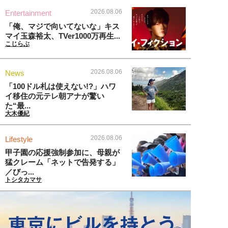
2026.08.06
Entertainment
「俺、マジで向いてないな」キス
マイ玉森裕太、TVer1000万再生...
こじらぶ
2026.08.06
News
「100ドル札は使えない!?」ハワ
イ移住の元テレ朝アナが驚い
た“最...
大木優紀
2026.08.06
Lifestyle
甲子園の応援強制参加に、母親が
猛クレーム「ネットで告発する」
／びっ...
トシタカマサ