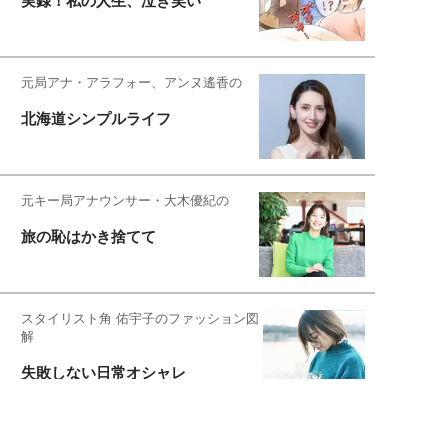
実録！私の人生、泣き笑い
元局アナ・アラフォー、アンヌ遙香の
北海道シンプルライフ
元キー局アナウンサー・大木優紀の
旅の恥はかき捨てて
スタイリスト角 佑宇子のファッション図
解
失敗しない日常オシャレ
元『渡鬼』子役・宇野なおみの