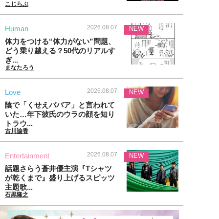
こじらぶ
2026.08.07
Human
NEW
体力をつける“体力がない”問題、
どう乗り越える？50代のリアルす
ぎ...
まなたろう
2026.08.07
Love
NEW
陰で「くせえババア」と言われて
いた…年下彼氏のウラの顔を知り
トラウ...
古川諭香
2026.08.07
Entertainment
NEW
話題さらう蒼井優主演『Tシャツ
が乾くまで』盛り上げるスピッツ
主題歌...
石黒隆之