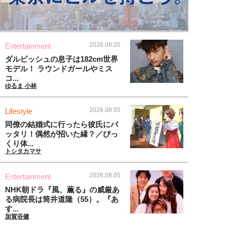
2026.08.05
Entertainment
ダルビッシュの息子は182cm世界
モデル！ ラウンドガールやミス
コ...
ゆるま 小林
2026.08.05
Lifestyle
同僚の結婚式に行ったら彼氏にバ
ッタリ！偶然が招いた縁？／びっ
くり体...
トシタカマサ
2026.08.05
Entertainment
NHK朝ドラ『風、薫る』の威厳あ
る病院長は筒井道隆（55）。『あ
す...
加賀谷健