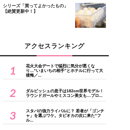
シリーズ「買ってよかったもの」
【絶賛更新中！】
アクセスランキング
花火大会デートで猛烈に気分が悪くな
1
り…“いまいちの相手”とホテルに行って大
後悔／...
2
ダルビッシュの息子は182cm世界モデル！
ラウンドガールやミスコン美女も…プロ...
スタバの強力ライバルに？ 若者が「ゴンチ
3
ャ」を選ぶワケ。タピオカの次に来た“フ
ル...