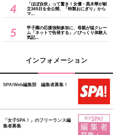
「ほぼ自炊」って驚き！女優・黒木華が献
4
立365日を全公開、「特製おにぎり」から
マ...
甲子園の応援強制参加に、母親が猛クレー
5
ム「ネットで告発する」／びっくり体験人
気記...
インフォメーション
SPA!Web編集部 編集者募集！
「女子SPA！」のフリーランス編
集者募集