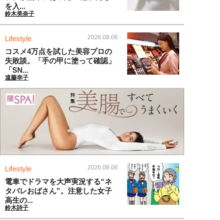
を入...
鈴木美奈子
2026.08.06
Lifestyle
コスメ4万点を試した美容プロの
失敗談。「手の甲に塗って確認」
「SN...
遠藤幸子
2026.08.06
Lifestyle
電車でドラマを大声実況する“ネ
タバレおばさん”。注意した女子
高生の...
鈴木詩子