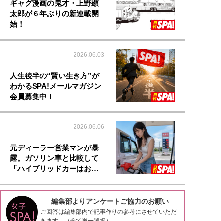
ギャグ漫画の鬼才・上野顕
太郎が６年ぶりの新連載開
始！
2026.06.03
人生後半の“賢い生き方”が
わかるSPA!メールマガジン
会員募集中！
2026.06.06
元ディーラー営業マンが暴
露。ガソリン車と比較して
「ハイブリッドカーはお…