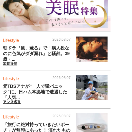
2026.08.07
Lifestyle
朝ドラ『風、薫る』で「病人役な
のに色気がダダ漏れ」と騒然。39
歳・...
加賀谷健
2026.08.07
Lifestyle
元TBSアナが“一人で猛パニッ
ク”に。日ハム本拠地で遭遇した
「人気...
アンヌ遙香
2026.08.07
Lifestyle
「旅行に絶対持っていきたいポー
チ」が無印にあった！ 濡れたもの