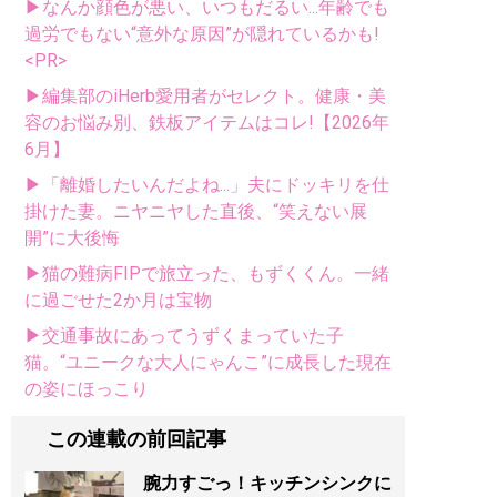
▶なんか顔色が悪い、いつもだるい...年齢でも
過労でもない“意外な原因”が隠れているかも!
<PR>
▶編集部のiHerb愛用者がセレクト。健康・美
容のお悩み別、鉄板アイテムはコレ!【2026年
6月】
▶「離婚したいんだよね...」夫にドッキリを仕
掛けた妻。ニヤニヤした直後、“笑えない展
開”に大後悔
▶猫の難病FIPで旅立った、もずくくん。一緒
に過ごせた2か月は宝物
▶交通事故にあってうずくまっていた子
猫。“ユニークな大人にゃんこ”に成長した現在
の姿にほっこり
この連載の前回記事
腕力すごっ！キッチンシンクに