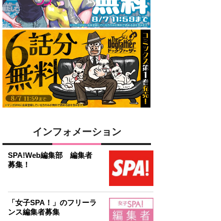
インフォメーション
SPA!Web編集部 編集者
募集！
「女子SPA！」のフリーラ
ンス編集者募集