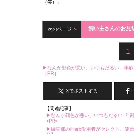
（笑）」
飼い主さんのお見
次のページ
1
▶なんか顔色が悪い、いつもだるい…年齢
［PR］
Xでポストする
【関連記事】
▶なんか顔色が悪い、いつもだるい...年
<PR>
▶編集部のiHerb愛用者がセレクト。健