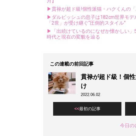
月】
▶貫禄が超ド級!個性派猫・ハクくんの
▶ダルビッシュの息子は182cm世界モデ
「2世」が受け継ぐ“圧倒的スタイル”
▶「出続けているのになぜか懐かしい」5
時代と現在の変貌を辿る
この連載の前回記事
貫禄が超ド級！個性
け
2022.06.02
最初の記事
今日の