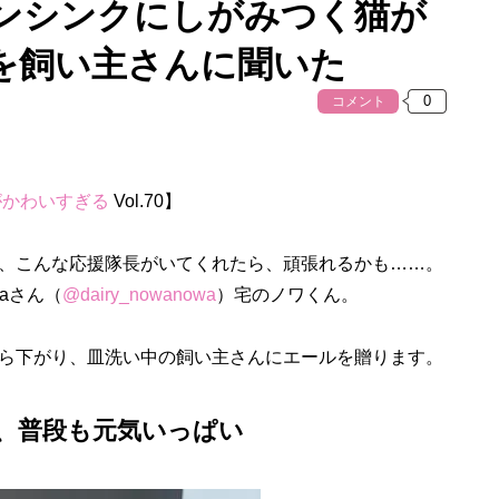
ンシンクにしがみつく猫が
を飼い主さんに聞いた
コメント
がかわいすぎる
Vol.70】
、こんな応援隊長がいてくれたら、頑張れるかも……。
waさん（
@dairy_nowanowa
）宅のノワくん。
ら下がり、皿洗い中の飼い主さんにエールを贈ります。
、普段も元気いっぱい