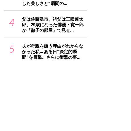
した美しさと“眉間の...
4
父は佐藤浩市、祖父は三國連太
郎。29歳になった俳優・寛一郎
が『徹子の部屋』で見せ...
5
夫が母親を嫌う理由がわからな
かった私→ある日“決定的瞬
間”を目撃。さらに衝撃の事...