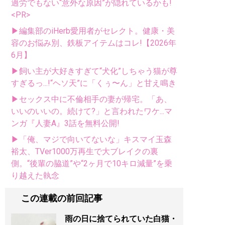
過労でもない“意外な原因”が隠れているかも!
<PR>
▶編集部のiHerb愛用者がセレクト。健康・美
容のお悩み別、鉄板アイテムはコレ!【2026年
6月】
▶飼い主が大好きすぎて“犬化”しちゃう猫が尊
すぎるっ...!“ヘソ天”に「くぅ〜ん」と甘え鳴き
▶セックス中に不倫相手の妻が帰宅。「あ、
いいのいいの。続けて?」と言われたワケ...マ
ンガ『人妻A』3話を無料公開!
▶「俺、マジで向いてないな」キスマイ玉森
裕太、TVer1000万再生で大ブレイクの裏
側。“後輩の脇道”や“2ヶ月で10キロ減量”を乗
り越えた執念
この連載の前回記事
雨の日に捨てられていた白猫・