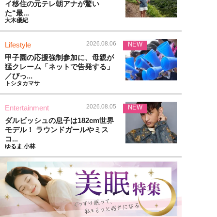
イ移住の元テレ朝アナが驚い
た“最...
大木優紀
2026.08.06
Lifestyle
NEW
甲子園の応援強制参加に、母親が
猛クレーム「ネットで告発する」
／びっ...
トシタカマサ
2026.08.05
Entertainment
NEW
ダルビッシュの息子は182cm世界
モデル！ ラウンドガールやミス
コ...
ゆるま 小林