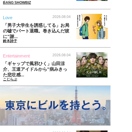
BANG SHOWBIZ
2026.08.04
Love
「男子大学生を誘惑してる」お局
の嘘でパート退職。巻き込んだ彼
に“謝...
鈴木詩子
2026.08.04
Entertainment
「ギャップで風邪ひく」山田涼
介、王道アイドルから“病みきっ
た悲壮感...
こじらぶ