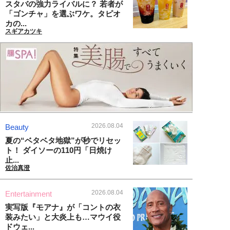
スタバの強力ライバルに？ 若者が
「ゴンチャ」を選ぶワケ。タピオ
カの...
スギアカツキ
2026.08.04
Beauty
夏の“ベタベタ地獄”が秒でリセッ
ト！ ダイソーの110円「日焼け
止...
佐治真澄
2026.08.04
Entertainment
実写版『モアナ』が「コントの衣
装みたい」と大炎上も…マウイ役
ドウェ...