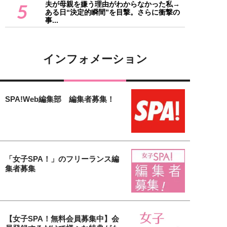
夫が母親を嫌う理由がわからなかった私→
5
ある日“決定的瞬間”を目撃。さらに衝撃の
事...
インフォメーション
SPA!Web編集部 編集者募集！
「女子SPA！」のフリーランス編
集者募集
【女子SPA！無料会員募集中】会