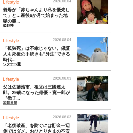
2026.08.04
Lifestyle
義母が「赤ちゃんより私を優先し
て」と…産後6か月で始まった地
獄の義...
姫野桂
2026.08.04
Lifestyle
「孤独死」は不幸じゃない。保証
人も死後の手続きも“外注”できる
時代...
ワタナベ薫
2026.08.03
Lifestyle
父は佐藤浩市、祖父は三國連太
郎。29歳になった俳優・寛一郎が
『徹子...
加賀谷健
2026.08.03
Lifestyle
「老後破産」を防ぐには貯金一辺
倒ではダメ。おひとりさまの不安