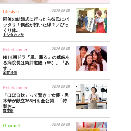
2026.08.05
Lifestyle
同僚の結婚式に行ったら彼氏にバ
ッタリ！偶然が招いた縁？／びっ
くり体...
トシタカマサ
2026.08.05
Entertainment
NHK朝ドラ『風、薫る』の威厳あ
る病院長は筒井道隆（55）。『あ
す...
加賀谷健
2026.08.05
Entertainment
「ほぼ自炊」って驚き！女優・黒
木華が献立365日を全公開、「特
製お...
森美樹
2026.08.05
Gourmet