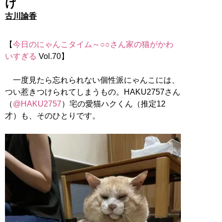
け
古川諭香
【
今日のにゃんこタイム～○○さん家の猫がかわ
いすぎる
Vol.70】
一度見たら忘れられない個性派にゃんこには、
つい惹きつけられてしまうもの。HAKU2757さん
（
@HAKU2757
）宅の愛猫ハクくん（推定12
才）も、そのひとりです。