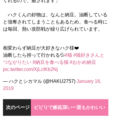
くれるので、癒されます」
ハクくんの好物は、なんと納豆。油断している
と強奪されてしまうこともあるため、食べる時に
は毎回、熱い攻防戦が繰り広げられています。
相変わらず納豆が大好きなハク様❤️
油断したら持って行かれる💦
#猫
#猫好きさんと
つながりたい
#納豆を食べる猫
#おかめ納豆
pic.twitter.com/XjLcIKb2Nj
— ハクとシカマル (@HAKU2757)
January 16,
2019
次のページ
ビビりで嫉妬深い一面もかわいい