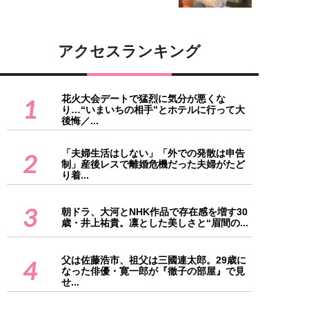
アクセスランキング
花火大会デートで猛烈に気分が悪くな
1
り…“いまいちの相手”とホテルに行って大
後悔／...
「夫婦生活はしない」「外での発散は申告
2
制」産後レスで離婚危機だった夫婦がたど
り着...
3
朝ドラ、大河とNHK作品で存在感を増す30
歳・井上祐貴。凛とした美しさと“眉間の...
父は佐藤浩市、祖父は三國連太郎。29歳に
4
なった俳優・寛一郎が『徹子の部屋』で見
せ...