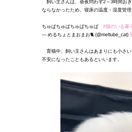
飼い主さんは、昼夜問わず2～3時間おき
ならなかったため、寝床の温度・湿度管理
ちゅぱちゅぱちゅぱちゅぱ
#猫のいる暮
— めるちょとまおまお🐈 (@meltube_cat)
S
育猫中、飼い主さんはあまりにも小さい
不安になったこともあるといいます。