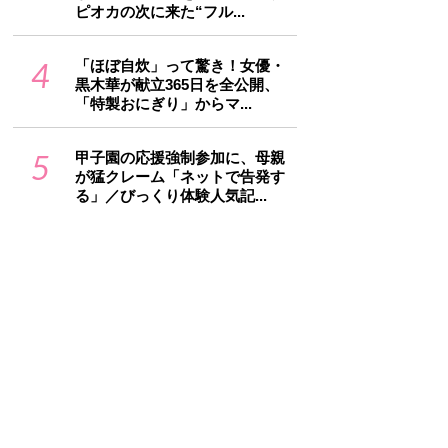
ピオカの次に来た“フル...
4
「ほぼ自炊」って驚き！女優・
黒木華が献立365日を全公開、
「特製おにぎり」からマ...
5
甲子園の応援強制参加に、母親
が猛クレーム「ネットで告発す
る」／びっくり体験人気記...