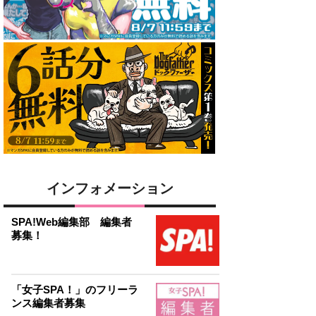
インフォメーション
SPA!Web編集部 編集者
募集！
「女子SPA！」のフリーラ
ンス編集者募集