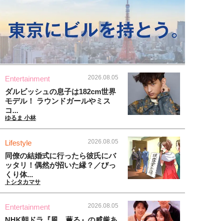
2026.08.05
Entertainment
ダルビッシュの息子は182cm世界
モデル！ ラウンドガールやミス
コ...
ゆるま 小林
2026.08.05
Lifestyle
同僚の結婚式に行ったら彼氏にバ
ッタリ！偶然が招いた縁？／びっ
くり体...
トシタカマサ
2026.08.05
Entertainment
NHK朝ドラ『風、薫る』の威厳あ