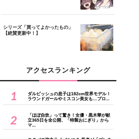
シリーズ「買ってよかったもの」
【絶賛更新中！】
アクセスランキング
1
ダルビッシュの息子は182cm世界モデル！
ラウンドガールやミスコン美女も…プロ...
「ほぼ自炊」って驚き！女優・黒木華が献
2
立365日を全公開、「特製おにぎり」から
マ...