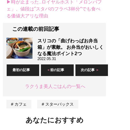
▶時が止まった...ロイヤルホスト「メロンパフ
ェ」、値段は“スタバのフラペ3杯分”でも食べ
る価値大アリな理由
この連載の前回記事
スリコの「曲げわっぱお弁当
箱」が素敵。 お弁当がおいしく
なる魔法ポイント2つ
2022.05.31
最初の記事
前の記事
次の記事
ラクうま美人ごはんの一覧へ
カフェ
スターバックス
あなたにおすすめ