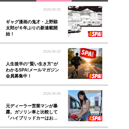
2026.06.05
ギャグ漫画の鬼才・上野顕
太郎が６年ぶりの新連載開
始！
2026.06.03
人生後半の“賢い生き方”が
わかるSPA!メールマガジン
会員募集中！
2026.06.06
元ディーラー営業マンが暴
露。ガソリン車と比較して
「ハイブリッドカーはお…