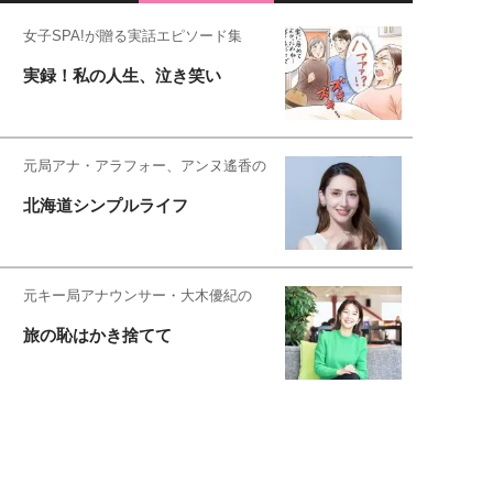
女子SPA!が贈る実話エピソード集
実録！私の人生、泣き笑い
元局アナ・アラフォー、アンヌ遙香の
北海道シンプルライフ
元キー局アナウンサー・大木優紀の
旅の恥はかき捨てて
スタイリスト角 佑宇子のファッション図
解
失敗しない日常オシャレ