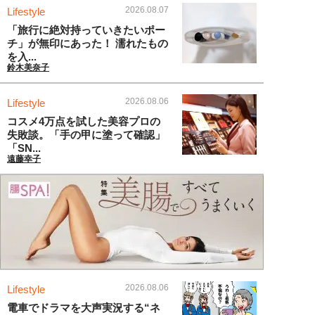
2026.08.07
Lifestyle
「旅行に絶対持っていきたいポー
チ」が無印にあった！ 濡れたもの
を入...
鈴木美奈子
2026.08.06
Lifestyle
コスメ4万点を試した美容プロの
失敗談。「手の甲に塗って確認」
「SN...
遠藤幸子
2026.08.06
Lifestyle
電車でドラマを大声実況する“ネ