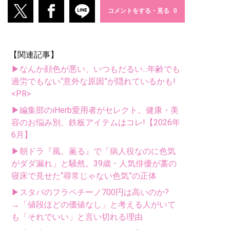
コメントをする・見る
【関連記事】
▶なんか顔色が悪い、いつもだるい...年齢でも
過労でもない“意外な原因”が隠れているかも!
<PR>
▶編集部のiHerb愛用者がセレクト。健康・美
容のお悩み別、鉄板アイテムはコレ!【2026年
6月】
▶朝ドラ『風、薫る』で「病人役なのに色気
がダダ漏れ」と騒然。39歳・人気俳優が藁の
寝床で見せた“尋常じゃない色気”の正体
▶スタバのフラペチーノ700円は高いのか?
→「値段ほどの価値なし」と考える人がいて
も「それでいい」と言い切れる理由