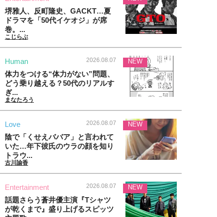
堺雅人、反町隆史、GACKT…夏
ドラマを「50代イケオジ」が席
巻。...
こじらぶ
2026.08.07
Human
NEW
体力をつける“体力がない”問題、
どう乗り越える？50代のリアルす
ぎ...
まなたろう
2026.08.07
Love
NEW
陰で「くせえババア」と言われて
いた…年下彼氏のウラの顔を知り
トラウ...
古川諭香
2026.08.07
Entertainment
NEW
話題さらう蒼井優主演『Tシャツ
が乾くまで』盛り上げるスピッツ