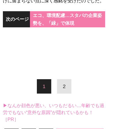
けに留まらない点に深く感銘を受けたのでした。
エコ、環境配慮…スタバの企業姿
次のページ
勢を、「緑」で体現
1
2
▶なんか顔色が悪い、いつもだるい…年齢でも過
労でもない“意外な原因”が隠れているかも！
［PR］