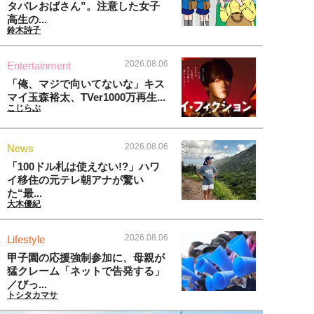
タバレおばさん”。注意した女子
高生の...
鈴木詩子
2026.08.06
Entertainment
「俺、マジで向いてないな」キス
マイ玉森裕太、TVer1000万再生...
こじらぶ
2026.08.06
News
「100ドル札は使えない!?」ハワ
イ移住の元テレ朝アナが驚い
た“最...
大木優紀
2026.08.06
Lifestyle
甲子園の応援強制参加に、母親が
猛クレーム「ネットで告発する」
／びっ...
トシタカマサ