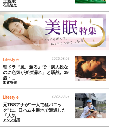
主題歌...
石黒隆之
2026.08.07
Lifestyle
朝ドラ『風、薫る』で「病人役な
のに色気がダダ漏れ」と騒然。39
歳・...
加賀谷健
2026.08.07
Lifestyle
元TBSアナが“一人で猛パニッ
ク”に。日ハム本拠地で遭遇した
「人気...
アンヌ遙香