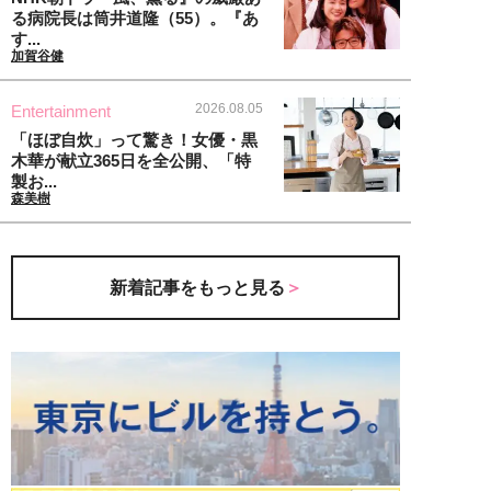
る病院長は筒井道隆（55）。『あ
す...
加賀谷健
2026.08.05
Entertainment
「ほぼ自炊」って驚き！女優・黒
木華が献立365日を全公開、「特
製お...
森美樹
新着記事をもっと見る