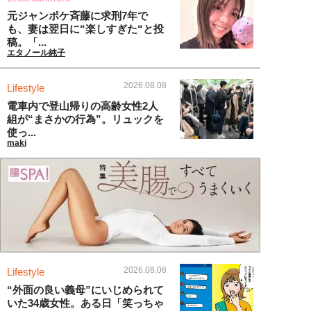
元ジャンポケ斉藤に求刑7年で
も、妻は翌日に“楽しすぎた“と投
稿。「...
エタノール純子
2026.08.08
Lifestyle
電車内で登山帰りの高齢女性2人
組が“まさかの行為”。リュックを
使っ...
maki
2026.08.08
Lifestyle
“外面の良い義母”にいじめられて
いた34歳女性。ある日「笑っちゃ