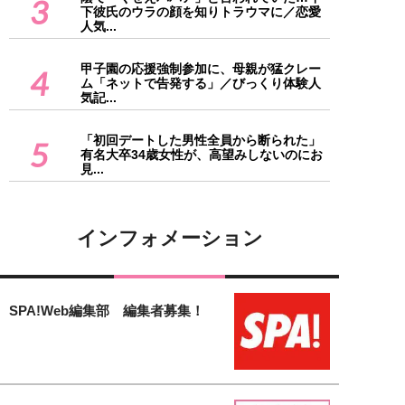
3
下彼氏のウラの顔を知りトラウマに／恋愛
人気...
甲子園の応援強制参加に、母親が猛クレー
4
ム「ネットで告発する」／びっくり体験人
気記...
「初回デートした男性全員から断られた」
5
有名大卒34歳女性が、高望みしないのにお
見...
インフォメーション
SPA!Web編集部 編集者募集！