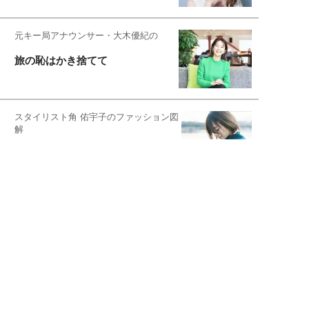
元キー局アナウンサー・大木優紀の
旅の恥はかき捨てて
スタイリスト角 佑宇子のファッション図
解
失敗しない日常オシャレ
元『渡鬼』子役・宇野なおみの
話そ、お茶しよっ元気出そ
宇垣美里が映画への想いを綴る
宇垣美里の沼落ちシネマ