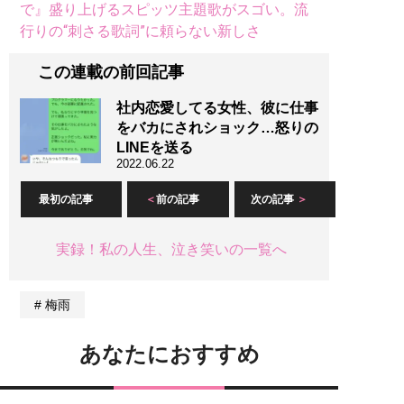
で』盛り上げるスピッツ主題歌がスゴい。流
行りの“刺さる歌詞”に頼らない新しさ
この連載の前回記事
社内恋愛してる女性、彼に仕事
をバカにされショック…怒りの
LINEを送る
2022.06.22
最初の記事
前の記事
次の記事
実録！私の人生、泣き笑いの一覧へ
梅雨
あなたにおすすめ