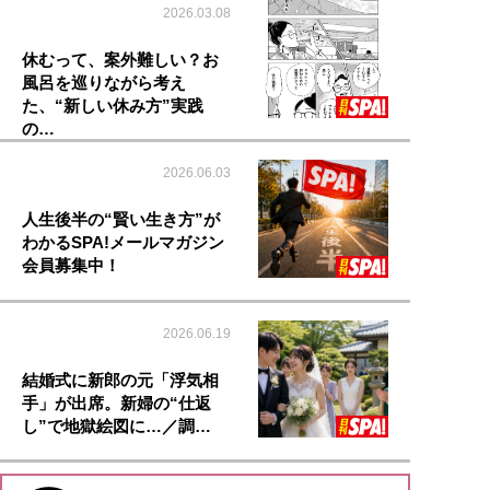
2026.03.08
休むって、案外難しい？お
風呂を巡りながら考え
た、“新しい休み方”実践
の…
2026.06.03
人生後半の“賢い生き方”が
わかるSPA!メールマガジン
会員募集中！
2026.06.19
結婚式に新郎の元「浮気相
手」が出席。新婦の“仕返
し”で地獄絵図に…／調…