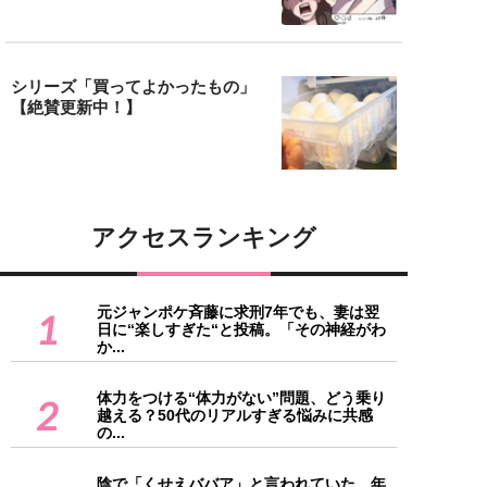
シリーズ「買ってよかったもの」
【絶賛更新中！】
アクセスランキング
元ジャンポケ斉藤に求刑7年でも、妻は翌
1
日に“楽しすぎた“と投稿。「その神経がわ
か...
体力をつける“体力がない”問題、どう乗り
2
越える？50代のリアルすぎる悩みに共感
の...
陰で「くせえババア」と言われていた…年