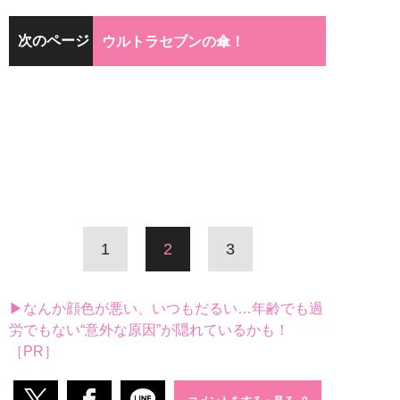
次のページ
ウルトラセブンの傘！
1
2
3
▶なんか顔色が悪い、いつもだるい…年齢でも過
労でもない“意外な原因”が隠れているかも！
［PR］