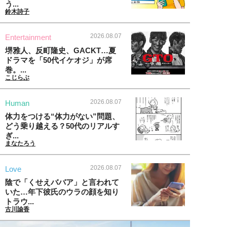
う...
鈴木詩子
2026.08.07
Entertainment
堺雅人、反町隆史、GACKT…夏
ドラマを「50代イケオジ」が席
巻。...
こじらぶ
2026.08.07
Human
体力をつける“体力がない”問題、
どう乗り越える？50代のリアルす
ぎ...
まなたろう
2026.08.07
Love
陰で「くせえババア」と言われて
いた…年下彼氏のウラの顔を知り
トラウ...
古川諭香