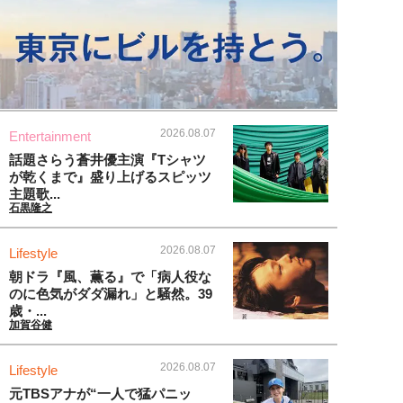
2026.08.07
Entertainment
話題さらう蒼井優主演『Tシャツ
が乾くまで』盛り上げるスピッツ
主題歌...
石黒隆之
2026.08.07
Lifestyle
朝ドラ『風、薫る』で「病人役な
のに色気がダダ漏れ」と騒然。39
歳・...
加賀谷健
2026.08.07
Lifestyle
元TBSアナが“一人で猛パニッ