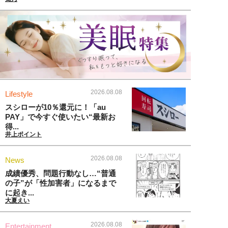
2026.08.08
Lifestyle
スシローが10％還元に！「au
PAY」で今すぐ使いたい“最新お
得...
井上ポイント
2026.08.08
News
成績優秀、問題行動なし…“普通
の子”が「性加害者」になるまで
に起き...
大夏えい
2026.08.08
Entertainment