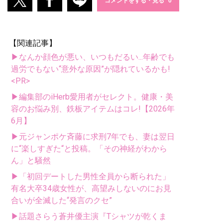
コメントをする・見る
【関連記事】
▶なんか顔色が悪い、いつもだるい...年齢でも
過労でもない“意外な原因”が隠れているかも!
<PR>
▶編集部のiHerb愛用者がセレクト。健康・美
容のお悩み別、鉄板アイテムはコレ!【2026年
6月】
▶元ジャンポケ斉藤に求刑7年でも、妻は翌日
に“楽しすぎた“と投稿。「その神経がわから
ん」と騒然
▶「初回デートした男性全員から断られた」
有名大卒34歳女性が、高望みしないのにお見
合いが全滅した“発言のクセ”
▶話題さらう蒼井優主演『Tシャツが乾くま