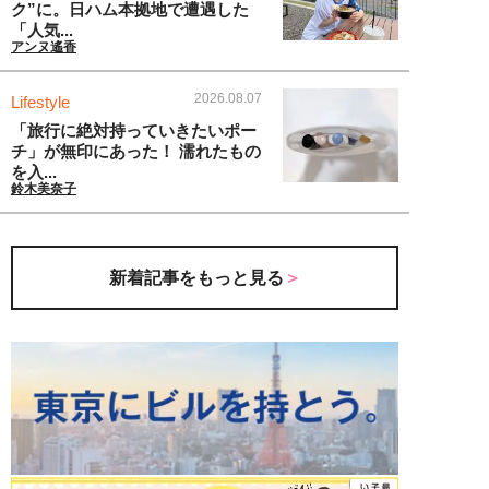
ク”に。日ハム本拠地で遭遇した
「人気...
アンヌ遙香
2026.08.07
Lifestyle
「旅行に絶対持っていきたいポー
チ」が無印にあった！ 濡れたもの
を入...
鈴木美奈子
新着記事をもっと見る