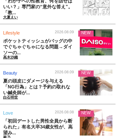
「わが子への性教育、何を話せば
いい？」専門家の“意外な答え”。
「教...
大夏えい
2026.08.09
Lifestyle
NEW
ポケットティッシュがバッグの中
でぐちゃぐちゃになる問題→ダイ
ソーの...
高木沙織
2026.08.09
Beauty
NEW
夏の頭皮にダメージを与える
「NG行為」とは？予約の取れな
い鍼灸師が...
白石明世
2026.08.08
Love
NEW
「初回デートした男性全員から断
られた」有名大卒34歳女性が、高
望み...
菊乃