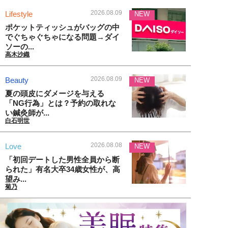
2026.08.09
Lifestyle
NEW
ポケットティッシュがバッグの中
でぐちゃぐちゃになる問題→ダイ
ソーの...
高木沙織
2026.08.09
Beauty
NEW
夏の頭皮にダメージを与える
「NG行為」とは？予約の取れな
い鍼灸師が...
白石明世
2026.08.08
Love
NEW
「初回デートした男性全員から断
られた」有名大卒34歳女性が、高
望み...
菊乃