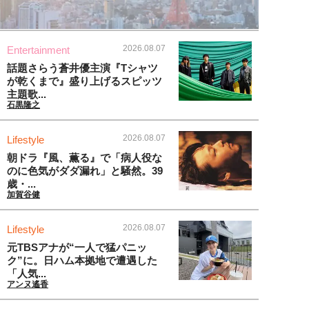
2026.08.07
Entertainment
話題さらう蒼井優主演『Tシャツ
が乾くまで』盛り上げるスピッツ
主題歌...
石黒隆之
2026.08.07
Lifestyle
朝ドラ『風、薫る』で「病人役な
のに色気がダダ漏れ」と騒然。39
歳・...
加賀谷健
2026.08.07
Lifestyle
元TBSアナが“一人で猛パニッ
ク”に。日ハム本拠地で遭遇した
「人気...
アンヌ遙香