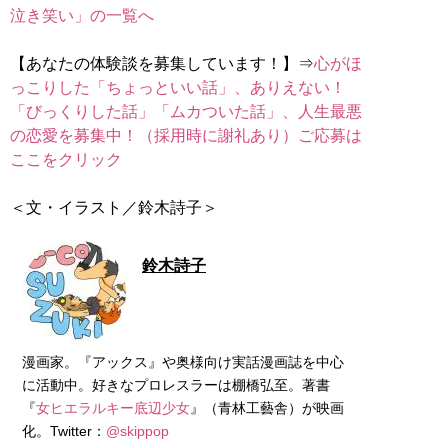
泣き笑い」の一覧へ
【あなたの体験談を募集しています！】⇒
心がほ
っこりした「ちょっといい話」、ありえない！
「びっくりした話」「ムカついた話」、人生最悪
の恋愛を募集中！（採用時に謝礼あり）ご応募は
ここをクリック
＜文・イラスト／鈴木詩子＞
鈴木詩子
漫画家。『アックス』や奥様向け実話漫画誌を中心
に活動中。好きなプロレスラーは棚橋弘至。著書
『
女ヒエラルキー底辺少女
』（青林工藝舎）が映画
化。Twitter：
@skippop