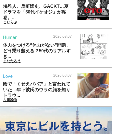
堺雅人、反町隆史、GACKT…夏
ドラマを「50代イケオジ」が席
巻。...
こじらぶ
2026.08.07
Human
体力をつける“体力がない”問題、
どう乗り越える？50代のリアルす
ぎ...
まなたろう
2026.08.07
Love
陰で「くせえババア」と言われて
いた…年下彼氏のウラの顔を知り
トラウ...
古川諭香