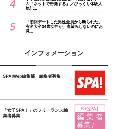
4
ム「ネットで告発する」／びっくり体験人
気記...
「初回デートした男性全員から断られた」
5
有名大卒34歳女性が、高望みしないのにお
見...
インフォメーション
SPA!Web編集部 編集者募集！
「女子SPA！」のフリーランス編
集者募集