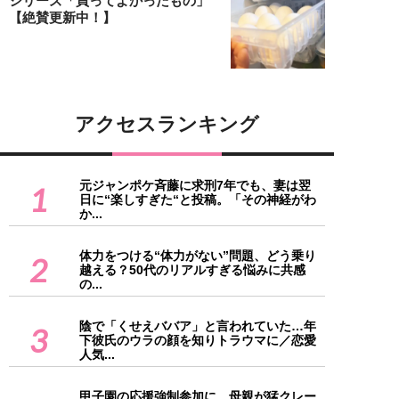
シリーズ「買ってよかったもの」
【絶賛更新中！】
アクセスランキング
元ジャンポケ斉藤に求刑7年でも、妻は翌
1
日に“楽しすぎた“と投稿。「その神経がわ
か...
体力をつける“体力がない”問題、どう乗り
2
越える？50代のリアルすぎる悩みに共感
の...
陰で「くせえババア」と言われていた…年
3
下彼氏のウラの顔を知りトラウマに／恋愛
人気...
甲子園の応援強制参加に、母親が猛クレー