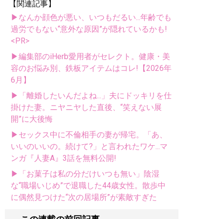
【関連記事】
▶なんか顔色が悪い、いつもだるい...年齢でも
過労でもない“意外な原因”が隠れているかも!
<PR>
▶編集部のiHerb愛用者がセレクト。健康・美
容のお悩み別、鉄板アイテムはコレ!【2026年
6月】
▶「離婚したいんだよね...」夫にドッキリを仕
掛けた妻。ニヤニヤした直後、“笑えない展
開”に大後悔
▶セックス中に不倫相手の妻が帰宅。「あ、
いいのいいの。続けて?」と言われたワケ...マ
ンガ『人妻A』3話を無料公開!
▶「お菓子は私の分だけいつも無い」陰湿
な“職場いじめ”で退職した44歳女性。散歩中
に偶然見つけた“次の居場所”が素敵すぎた