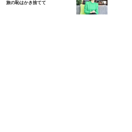
旅の恥はかき捨てて
スタイリスト角 佑宇子のファッション図
解
失敗しない日常オシャレ
元『渡鬼』子役・宇野なおみの
話そ、お茶しよっ元気出そ
宇垣美里が映画への想いを綴る
宇垣美里の沼落ちシネマ
松本穂香が映画愛を語ります