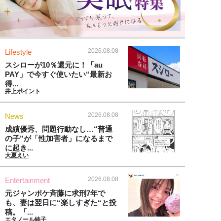
2026.08.08
Lifestyle
スシローが10％還元に！「au
PAY」で今すぐ使いたい“最新お
得...
井上ポイント
2026.08.08
News
成績優秀、問題行動なし…“普通
の子”が「性加害者」になるまで
に起き...
大夏えい
2026.08.08
Entertainment
元ジャンポケ斉藤に求刑7年で
も、妻は翌日に“楽しすぎた“と投
稿。「...
エタノール純子