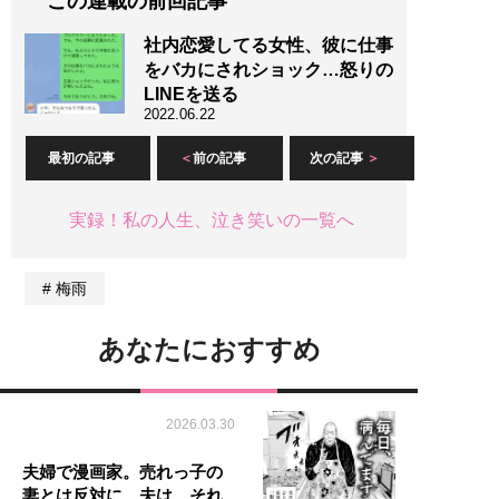
この連載の前回記事
社内恋愛してる女性、彼に仕事
をバカにされショック…怒りの
LINEを送る
2022.06.22
最初の記事
前の記事
次の記事
実録！私の人生、泣き笑いの一覧へ
梅雨
あなたにおすすめ
2026.03.30
夫婦で漫画家。売れっ子の
妻とは反対に、夫は…それ