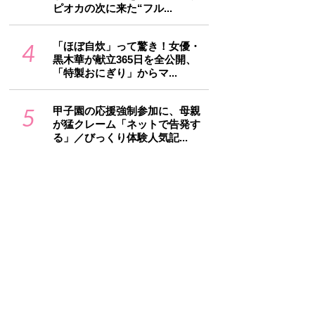
ピオカの次に来た“フル...
4
「ほぼ自炊」って驚き！女優・
黒木華が献立365日を全公開、
「特製おにぎり」からマ...
5
甲子園の応援強制参加に、母親
が猛クレーム「ネットで告発す
る」／びっくり体験人気記...