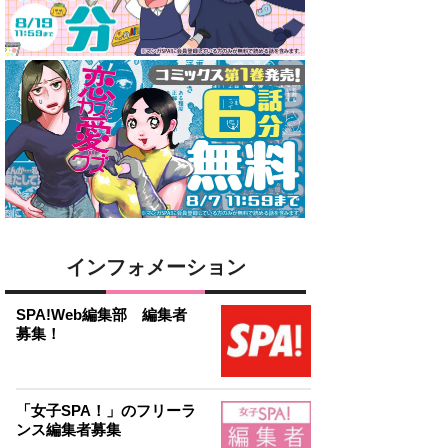
インフォメーション
SPA!Web編集部 編集者
募集！
「女子SPA！」のフリーラ
ンス編集者募集