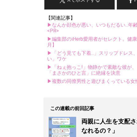
【関連記事】
▶なんか顔色が悪い、いつもだるい...年
<PR>
▶編集部のiHerb愛用者がセレクト。健
月】
▶「どう見ても下着...」スリップドレ
い」ワケ
▶「ねぇ抱っこ!」物静かで素敵な彼が、ビ
「まさかのひと言」に絶縁を決意
▶複数の同僚男性と遊びまくっている女性の
この連載の前回記事
両親に人生を支配さ
なれるの？」