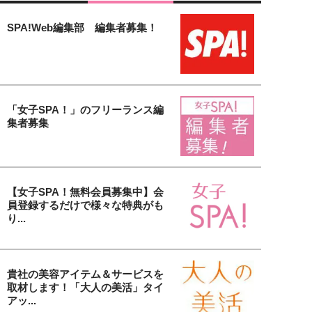
SPA!Web編集部 編集者募集！
「女子SPA！」のフリーランス編
集者募集
【女子SPA！無料会員募集中】会
員登録するだけで様々な特典がも
り...
貴社の美容アイテム＆サービスを
取材します！「大人の美活」タイ
アッ...