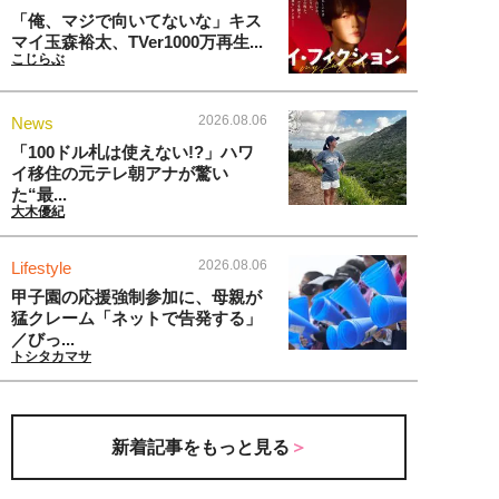
「俺、マジで向いてないな」キス
マイ玉森裕太、TVer1000万再生...
こじらぶ
2026.08.06
News
「100ドル札は使えない!?」ハワ
イ移住の元テレ朝アナが驚い
た“最...
大木優紀
2026.08.06
Lifestyle
甲子園の応援強制参加に、母親が
猛クレーム「ネットで告発する」
／びっ...
トシタカマサ
新着記事をもっと見る