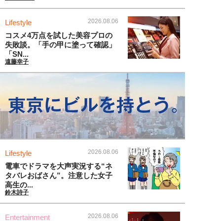
2026.08.06
Lifestyle
コスメ4万点を試した美容プロの
失敗談。「手の甲に塗って確認」
「SN...
遠藤幸子
2026.08.06
Lifestyle
電車でドラマを大声実況する“ネ
タバレおばさん”。注意した女子
高生の...
鈴木詩子
2026.08.06
Entertainment