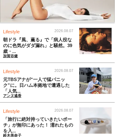
2026.08.07
Lifestyle
朝ドラ『風、薫る』で「病人役な
のに色気がダダ漏れ」と騒然。39
歳・...
加賀谷健
2026.08.07
Lifestyle
元TBSアナが“一人で猛パニッ
ク”に。日ハム本拠地で遭遇した
「人気...
アンヌ遙香
2026.08.07
Lifestyle
「旅行に絶対持っていきたいポー
チ」が無印にあった！ 濡れたもの
を入...
鈴木美奈子