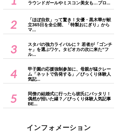
1
ラウンドガールやミスコン美女も…プロ...
「ほぼ自炊」って驚き！女優・黒木華が献
2
立365日を全公開、「特製おにぎり」から
マ...
スタバの強力ライバルに？ 若者が「ゴンチ
3
ャ」を選ぶワケ。タピオカの次に来た“フ
ル...
甲子園の応援強制参加に、母親が猛クレー
4
ム「ネットで告発する」／びっくり体験人
気記...
同僚の結婚式に行ったら彼氏にバッタリ！
5
偶然が招いた縁？／びっくり体験人気記事
BE...
インフォメーション