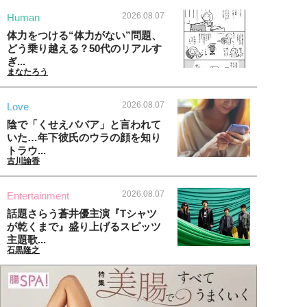
2026.08.07
Human
体力をつける“体力がない”問題、
どう乗り越える？50代のリアルす
ぎ...
まなたろう
2026.08.07
Love
陰で「くせえババア」と言われて
いた…年下彼氏のウラの顔を知り
トラウ...
古川諭香
2026.08.07
Entertainment
話題さらう蒼井優主演『Tシャツ
が乾くまで』盛り上げるスピッツ
主題歌...
石黒隆之