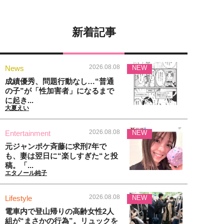
新着記事
2026.08.08
News
NEW
成績優秀、問題行動なし…“普通
の子”が「性加害者」になるまで
に起き...
大夏えい
2026.08.08
Entertainment
NEW
元ジャンポケ斉藤に求刑7年で
も、妻は翌日に“楽しすぎた“と投
稿。「...
エタノール純子
2026.08.08
Lifestyle
NEW
電車内で登山帰りの高齢女性2人
組が“まさかの行為”。リュックを