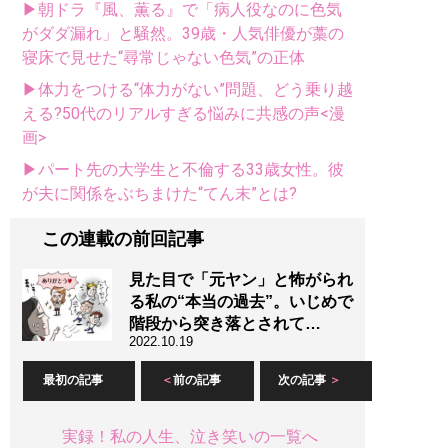
▶朝ドラ『風、薫る』で「病人役なのに色気
がダダ漏れ」と騒然。39歳・人気俳優が藁の
寝床で見せた“尋常じゃない色気”の正体
▶体力をつける“体力がない”問題、どう乗り越
える?50代のリアルすぎる悩みに共感の声<漫
画>
▶パート先の大学生と不倫する33歳女性。彼
が夫に関係をぶちまけた“てん末”とは?
この連載の前回記事
見た目で「元ヤン」と怖がられ
る私の“本当の過去”。いじめで
階段から突き落とされて…
2022.10.19
最初の記事
前の記事
次の記事
実録！私の人生、泣き笑いの一覧へ