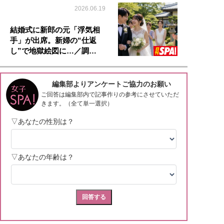
2026.06.19
結婚式に新郎の元「浮気相
手」が出席。新婦の“仕返
し”で地獄絵図に…／調…