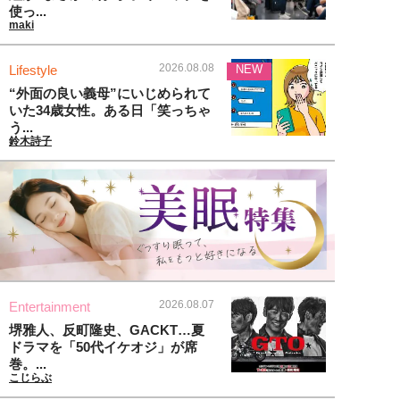
使っ...
maki
2026.08.08
Lifestyle
NEW
“外面の良い義母”にいじめられて
いた34歳女性。ある日「笑っちゃ
う...
鈴木詩子
2026.08.07
Entertainment
堺雅人、反町隆史、GACKT…夏
ドラマを「50代イケオジ」が席
巻。...
こじらぶ