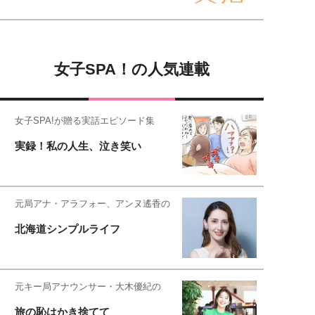
女子SPA！の人気連載
女子SPA!が贈る実話エピソード集
実録！私の人生、泣き笑い
元局アナ・アラフォー、アンヌ遙香の
北海道シンプルライフ
元キー局アナウンサー・大木優紀の
旅の恥はかき捨てて