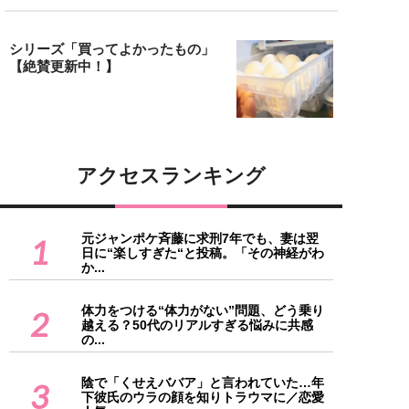
シリーズ「買ってよかったもの」
【絶賛更新中！】
アクセスランキング
元ジャンポケ斉藤に求刑7年でも、妻は翌
1
日に“楽しすぎた“と投稿。「その神経がわ
か...
体力をつける“体力がない”問題、どう乗り
2
越える？50代のリアルすぎる悩みに共感
の...
陰で「くせえババア」と言われていた…年
3
下彼氏のウラの顔を知りトラウマに／恋愛