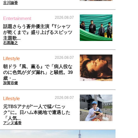
古川諭香
2026.08.07
Entertainment
話題さらう蒼井優主演『Tシャツ
が乾くまで』盛り上げるスピッツ
主題歌...
石黒隆之
2026.08.07
Lifestyle
朝ドラ『風、薫る』で「病人役な
のに色気がダダ漏れ」と騒然。39
歳・...
加賀谷健
2026.08.07
Lifestyle
元TBSアナが“一人で猛パニッ
ク”に。日ハム本拠地で遭遇した
「人気...
アンヌ遙香