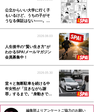
公立からいい大学に行く子
もいるけど、うちの子がそ
うなる保証はない――。…
2026.06.03
人生後半の“賢い生き方”が
わかるSPA!メールマガジン
会員募集中！
2026.05.30
堂々と無断駐車を続ける中
年女性が「泣きながら謝
罪」するまで。“身動きで…