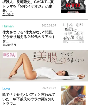
堺雅人、反町隆史、GACKT…夏
ドラマを「50代イケオジ」が席
巻。...
こじらぶ
2026.08.07
Human
体力をつける“体力がない”問題、
どう乗り越える？50代のリアルす
ぎ...
まなたろう
2026.08.07
Love
陰で「くせえババア」と言われて
いた…年下彼氏のウラの顔を知り
トラウ...