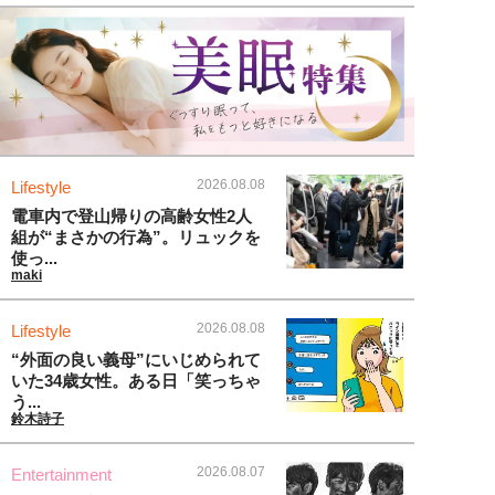
2026.08.08
Lifestyle
電車内で登山帰りの高齢女性2人
組が“まさかの行為”。リュックを
使っ...
maki
2026.08.08
Lifestyle
“外面の良い義母”にいじめられて
いた34歳女性。ある日「笑っちゃ
う...
鈴木詩子
2026.08.07
Entertainment