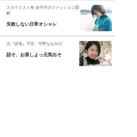
スタイリスト角 佑宇子のファッション図
解
失敗しない日常オシャレ
元『渡鬼』子役・宇野なおみの
話そ、お茶しよっ元気出そ
宇垣美里が映画への想いを綴る
宇垣美里の沼落ちシネマ
松本穂香が映画愛を語ります
銀幕ロンリーガール