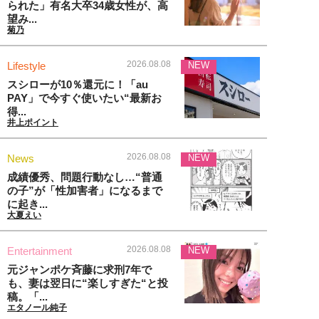
られた」有名大卒34歳女性が、高
望み...
菊乃
2026.08.08
Lifestyle
NEW
スシローが10％還元に！「au
PAY」で今すぐ使いたい“最新お
得...
井上ポイント
2026.08.08
News
NEW
成績優秀、問題行動なし…“普通
の子”が「性加害者」になるまで
に起き...
大夏えい
2026.08.08
Entertainment
NEW
元ジャンポケ斉藤に求刑7年で
も、妻は翌日に“楽しすぎた“と投
稿。「...
エタノール純子