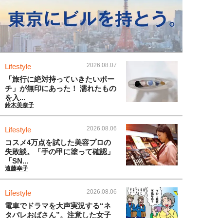
2026.08.07
Lifestyle
「旅行に絶対持っていきたいポー
チ」が無印にあった！ 濡れたもの
を入...
鈴木美奈子
2026.08.06
Lifestyle
コスメ4万点を試した美容プロの
失敗談。「手の甲に塗って確認」
「SN...
遠藤幸子
2026.08.06
Lifestyle
電車でドラマを大声実況する“ネ
タバレおばさん”。注意した女子