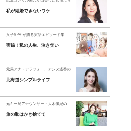
恋愛コンサル菊乃が出会った女性たち
私が結婚できないワケ
女子SPA!が贈る実話エピソード集
実録！私の人生、泣き笑い
元局アナ・アラフォー、アンヌ遙香の
北海道シンプルライフ
元キー局アナウンサー・大木優紀の
旅の恥はかき捨てて