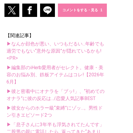
コメントをする・見る
【関連記事】
▶なんか顔色が悪い、いつもだるい...年齢でも
過労でもない“意外な原因”が隠れているかも!
<PR>
▶編集部のiHerb愛用者がセレクト。健康・美
容のお悩み別、鉄板アイテムはコレ!【2026年
6月】
▶彼と密着中にオナラを「ブッ!」、“初めての
オナラ”に彼の反応は.../恋愛人気記事BEST
▶彼女からのホラー級“束縛”にゾッ...。男性ド
ン引きエピソード2つ
▶「息子さんに3年半も浮気されてたんです」
二股男の親に電話したら...返ってきた“あまり