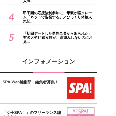
人気...
甲子園の応援強制参加に、母親が猛クレー
4
ム「ネットで告発する」／びっくり体験人
気記...
「初回デートした男性全員から断られた」
5
有名大卒34歳女性が、高望みしないのにお
見...
インフォメーション
SPA!Web編集部 編集者募集！
「女子SPA！」のフリーランス編