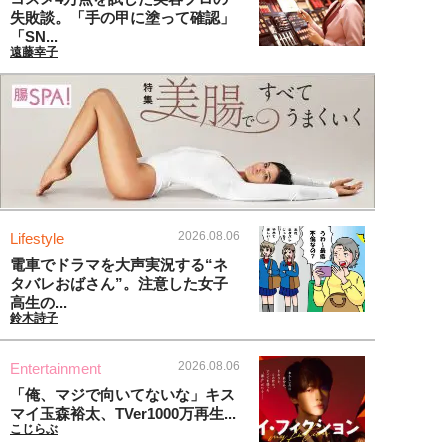
失敗談。「手の甲に塗って確認」
「SN...
遠藤幸子
2026.08.06
Lifestyle
電車でドラマを大声実況する“ネ
タバレおばさん”。注意した女子
高生の...
鈴木詩子
2026.08.06
Entertainment
「俺、マジで向いてないな」キス
マイ玉森裕太、TVer1000万再生...
こじらぶ