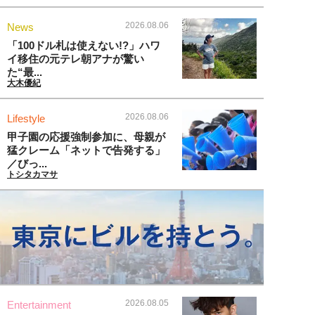
2026.08.06
News
「100ドル札は使えない!?」ハワ
イ移住の元テレ朝アナが驚い
た“最...
大木優紀
2026.08.06
Lifestyle
甲子園の応援強制参加に、母親が
猛クレーム「ネットで告発する」
／びっ...
トシタカマサ
2026.08.05
Entertainment