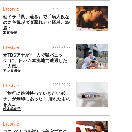
2026.08.07
Lifestyle
朝ドラ『風、薫る』で「病人役な
のに色気がダダ漏れ」と騒然。39
歳・...
加賀谷健
2026.08.07
Lifestyle
元TBSアナが“一人で猛パニッ
ク”に。日ハム本拠地で遭遇した
「人気...
アンヌ遙香
2026.08.07
Lifestyle
「旅行に絶対持っていきたいポー
チ」が無印にあった！ 濡れたもの
を入...
鈴木美奈子
2026.08.06
Lifestyle
コスメ4万点を試した美容プロの