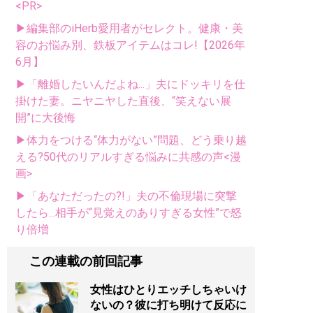
<PR>
▶編集部のiHerb愛用者がセレクト。健康・美
容のお悩み別、鉄板アイテムはコレ!【2026年
6月】
▶「離婚したいんだよね...」夫にドッキリを仕
掛けた妻。ニヤニヤした直後、“笑えない展
開”に大後悔
▶体力をつける“体力がない”問題、どう乗り越
える?50代のリアルすぎる悩みに共感の声<漫
画>
▶「あなただったの?!」夫の不倫現場に突撃
したら...相手が“見覚えのありすぎる女性”で怒
り倍増
この連載の前回記事
女性はひとりエッチしちゃいけ
ないの？彼に打ち明けて反応に