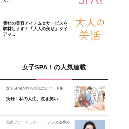
り...
貴社の美容アイテム＆サービスを
取材します！「大人の美活」タイ
アッ...
女子SPA！の人気連載
女子SPA!が贈る実話エピソード集
実録！私の人生、泣き笑い
元局アナ・アラフォー、アンヌ遙香の