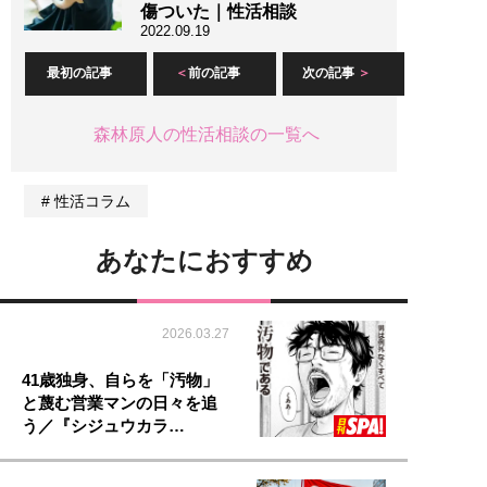
傷ついた｜性活相談
2022.09.19
最初の記事
前の記事
次の記事
森林原人の性活相談の一覧へ
性活コラム
あなたにおすすめ
2026.03.27
41歳独身、自らを「汚物」
と蔑む営業マンの日々を追
う／『シジュウカラ…