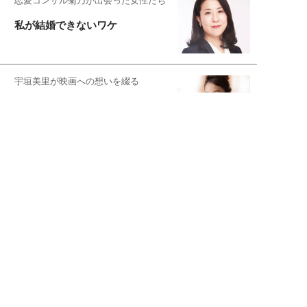
恋愛コンサル菊乃が出会った女性たち
私が結婚できないワケ
宇垣美里が映画への想いを綴る
宇垣美里の沼落ちシネマ
松本穂香が映画愛を語ります
銀幕ロンリーガール
猫バカライターがおくる
今日のにゃんこタイム