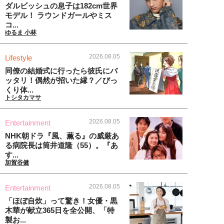
ダルビッシュの息子は182cm世界
モデル！ ラウンドガールやミス
コ...
ゆるま 小林
2026.08.05
Lifestyle
同僚の結婚式に行ったら彼氏にバ
ッタリ！偶然が招いた縁？／びっ
くり体...
トシタカマサ
2026.08.05
Entertainment
NHK朝ドラ『風、薫る』の威厳あ
る病院長は筒井道隆（55）。『あ
す...
加賀谷健
2026.08.05
Entertainment
「ほぼ自炊」って驚き！女優・黒
木華が献立365日を全公開、「特
製お...