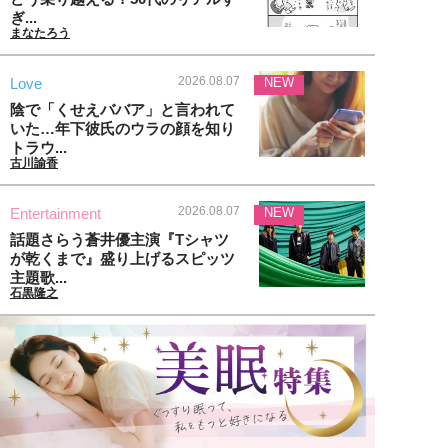
ぎ...
まなたろう
2026.08.07
Love
NEW
陰で「くせえババア」と言われて
いた…年下彼氏のウラの顔を知り
トラウ...
古川諭香
2026.08.07
Entertainment
NEW
話題さらう蒼井優主演『Tシャツ
が乾くまで』盛り上げるスピッツ
主題歌...
石黒隆之