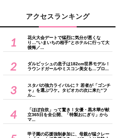
アクセスランキング
花火大会デートで猛烈に気分が悪くな
1
り…“いまいちの相手”とホテルに行って大
後悔／...
2
ダルビッシュの息子は182cm世界モデル！
ラウンドガールやミスコン美女も…プロ...
スタバの強力ライバルに？ 若者が「ゴンチ
3
ャ」を選ぶワケ。タピオカの次に来た“フ
ル...
「ほぼ自炊」って驚き！女優・黒木華が献
4
立365日を全公開、「特製おにぎり」から
マ...
甲子園の応援強制参加に、母親が猛クレー