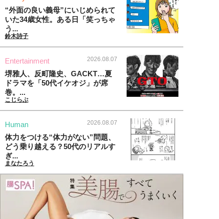
“外面の良い義母”にいじめられて
いた34歳女性。ある日「笑っちゃ
う...
鈴木詩子
2026.08.07
Entertainment
堺雅人、反町隆史、GACKT…夏
ドラマを「50代イケオジ」が席
巻。...
こじらぶ
2026.08.07
Human
体力をつける“体力がない”問題、
どう乗り越える？50代のリアルす
ぎ...
まなたろう