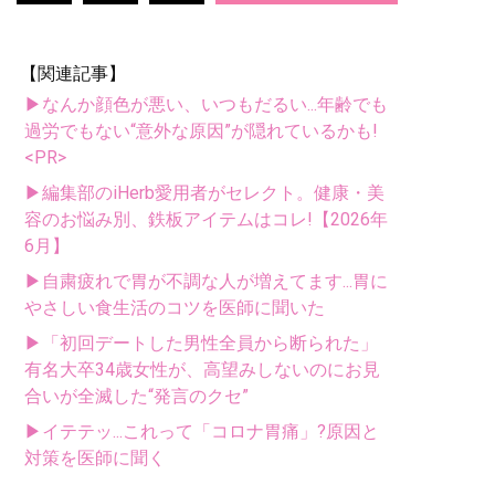
【関連記事】
▶なんか顔色が悪い、いつもだるい...年齢でも
過労でもない“意外な原因”が隠れているかも!
<PR>
▶編集部のiHerb愛用者がセレクト。健康・美
容のお悩み別、鉄板アイテムはコレ!【2026年
6月】
▶自粛疲れで胃が不調な人が増えてます...胃に
やさしい食生活のコツを医師に聞いた
▶「初回デートした男性全員から断られた」
有名大卒34歳女性が、高望みしないのにお見
合いが全滅した“発言のクセ”
▶イテテッ...これって「コロナ胃痛」?原因と
対策を医師に聞く