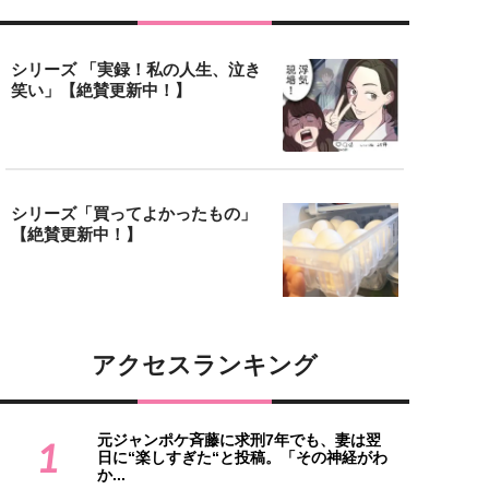
シリーズ 「実録！私の人生、泣き
笑い」【絶賛更新中！】
シリーズ「買ってよかったもの」
【絶賛更新中！】
アクセスランキング
元ジャンポケ斉藤に求刑7年でも、妻は翌
1
日に“楽しすぎた“と投稿。「その神経がわ
か...