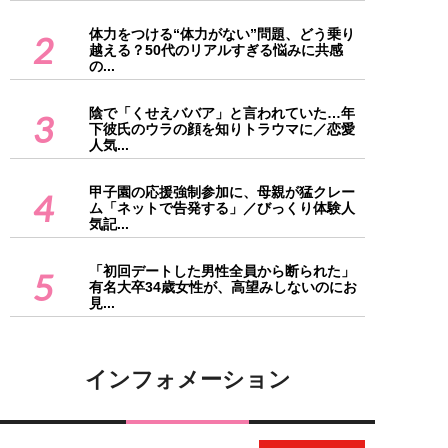
体力をつける“体力がない”問題、どう乗り
2
越える？50代のリアルすぎる悩みに共感
の...
陰で「くせえババア」と言われていた…年
3
下彼氏のウラの顔を知りトラウマに／恋愛
人気...
甲子園の応援強制参加に、母親が猛クレー
4
ム「ネットで告発する」／びっくり体験人
気記...
「初回デートした男性全員から断られた」
5
有名大卒34歳女性が、高望みしないのにお
見...
インフォメーション