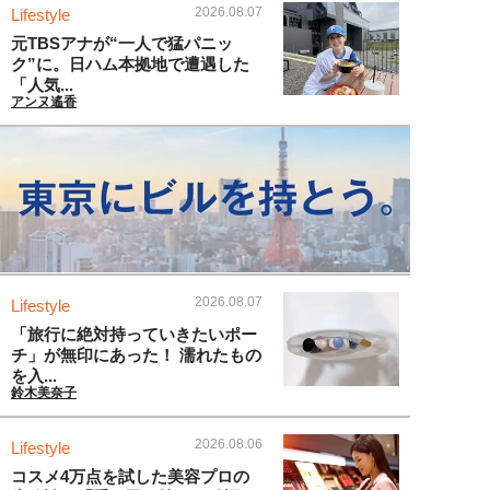
2026.08.07
Lifestyle
元TBSアナが“一人で猛パニッ
ク”に。日ハム本拠地で遭遇した
「人気...
アンヌ遙香
2026.08.07
Lifestyle
「旅行に絶対持っていきたいポー
チ」が無印にあった！ 濡れたもの
を入...
鈴木美奈子
2026.08.06
Lifestyle
コスメ4万点を試した美容プロの