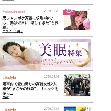
2026.08.08
Entertainment
NEW
元ジャンポケ斉藤に求刑7年で
も、妻は翌日に“楽しすぎた“と投
稿。「...
エタノール純子
2026.08.08
Lifestyle
電車内で登山帰りの高齢女性2人
組が“まさかの行為”。リュックを
使っ...
maki
2026.08.08
Lifestyle