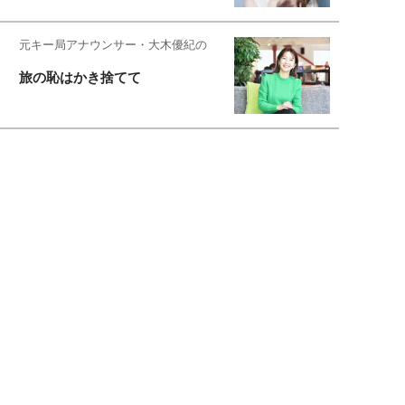
元キー局アナウンサー・大木優紀の
旅の恥はかき捨てて
スタイリスト角 佑宇子のファッション図
解
失敗しない日常オシャレ
元『渡鬼』子役・宇野なおみの
話そ、お茶しよっ元気出そ
宇垣美里が映画への想いを綴る
宇垣美里の沼落ちシネマ