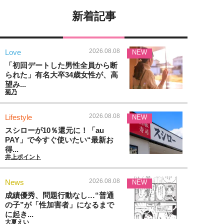
新着記事
2026.08.08
Love
NEW
「初回デートした男性全員から断
られた」有名大卒34歳女性が、高
望み...
菊乃
2026.08.08
Lifestyle
NEW
スシローが10％還元に！「au
PAY」で今すぐ使いたい“最新お
得...
井上ポイント
2026.08.08
News
NEW
成績優秀、問題行動なし…“普通
の子”が「性加害者」になるまで
に起き...
大夏えい