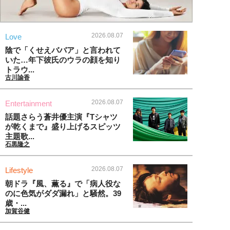
2026.08.07
Love
陰で「くせえババア」と言われて
いた…年下彼氏のウラの顔を知り
トラウ...
古川諭香
2026.08.07
Entertainment
話題さらう蒼井優主演『Tシャツ
が乾くまで』盛り上げるスピッツ
主題歌...
石黒隆之
2026.08.07
Lifestyle
朝ドラ『風、薫る』で「病人役な
のに色気がダダ漏れ」と騒然。39
歳・...
加賀谷健