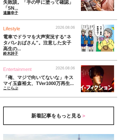
失敗談。「手の甲に塗って確認」
「SN...
遠藤幸子
2026.08.06
Lifestyle
電車でドラマを大声実況する“ネ
タバレおばさん”。注意した女子
高生の...
鈴木詩子
2026.08.06
Entertainment
「俺、マジで向いてないな」キス
マイ玉森裕太、TVer1000万再生...
こじらぶ
新着記事をもっと見る