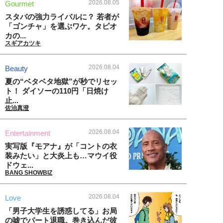
2026.08.05
Gourmet
スタバの強力ライバルに？ 若者が
「ゴンチャ」を選ぶワケ。タピオ
カの...
スギアカツキ
2026.08.04
Beauty
夏の“ベタベタ地獄”が秒でリセッ
ト！ ダイソーの110円「日焼け
止...
佐治真澄
2026.08.04
Entertainment
実写版『モアナ』が「コントの衣
装みたい」と大炎上も…マウイ役
ドウェ...
BANG SHOWBIZ
2026.08.04
Love
「男子大学生を誘惑してる」お局
の嘘でパート退職。巻き込んだ彼