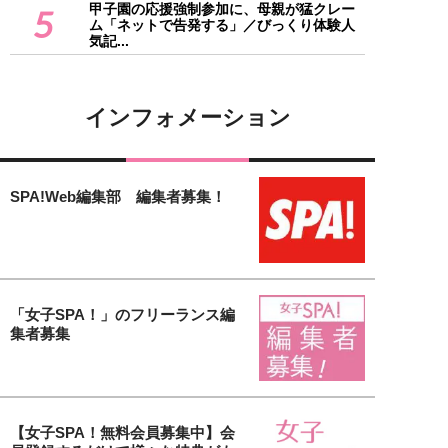
甲子園の応援強制参加に、母親が猛クレー
5
ム「ネットで告発する」／びっくり体験人
気記...
インフォメーション
SPA!Web編集部 編集者募集！
「女子SPA！」のフリーランス編
集者募集
【女子SPA！無料会員募集中】会