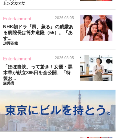
トシタカマサ
2026.08.05
Entertainment
NHK朝ドラ『風、薫る』の威厳あ
る病院長は筒井道隆（55）。『あ
す...
加賀谷健
2026.08.05
Entertainment
「ほぼ自炊」って驚き！女優・黒
木華が献立365日を全公開、「特
製お...
森美樹