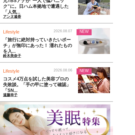
元TBSアナが“一人で猛パニッ
ク”に。日ハム本拠地で遭遇した
「人気...
アンヌ遙香
2026.08.07
Lifestyle
NEW
「旅行に絶対持っていきたいポー
チ」が無印にあった！ 濡れたもの
を入...
鈴木美奈子
2026.08.06
Lifestyle
NEW
コスメ4万点を試した美容プロの
失敗談。「手の甲に塗って確認」
「SN...
遠藤幸子