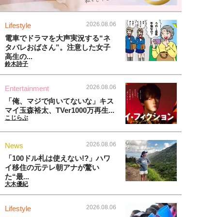
2026.08.06
Lifestyle
電車でドラマを大声実況する“ネ
タバレおばさん”。注意した女子
高生の...
鈴木詩子
2026.08.06
Entertainment
「俺、マジで向いてないな」キス
マイ玉森裕太、TVer1000万再生...
こじらぶ
2026.08.06
News
「100ドル札は使えない!?」ハワ
イ移住の元テレ朝アナが驚い
た“最...
大木優紀
2026.08.06
Lifestyle