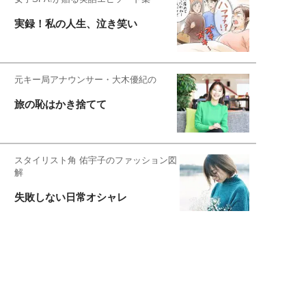
実録！私の人生、泣き笑い
元キー局アナウンサー・大木優紀の
旅の恥はかき捨てて
スタイリスト角 佑宇子のファッション図
解
失敗しない日常オシャレ
元『渡鬼』子役・宇野なおみの
話そ、お茶しよっ元気出そ