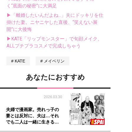
く“底面の秘密”に大満足
▶「離婚したいんだよね...」夫にドッキリを仕
掛けた妻。ニヤニヤした直後、“笑えない展
開”に大後悔
▶KATE「リップモンスター」で旬顔メイク、
ALLプチプラコスメで完成しちゃう
KATE
メイベリン
あなたにおすすめ
2026.03.30
夫婦で漫画家。売れっ子の
妻とは反対に、夫は…それ
でも二人は一緒に生きる…