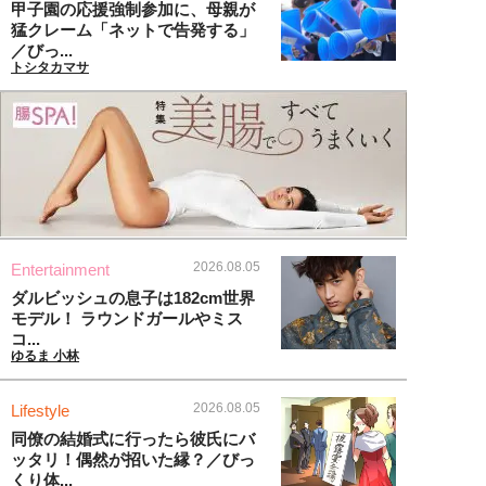
甲子園の応援強制参加に、母親が
猛クレーム「ネットで告発する」
／びっ...
トシタカマサ
2026.08.05
Entertainment
ダルビッシュの息子は182cm世界
モデル！ ラウンドガールやミス
コ...
ゆるま 小林
2026.08.05
Lifestyle
同僚の結婚式に行ったら彼氏にバ
ッタリ！偶然が招いた縁？／びっ
くり体...