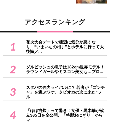
アクセスランキング
花火大会デートで猛烈に気分が悪くな
1
り…“いまいちの相手”とホテルに行って大
後悔／...
2
ダルビッシュの息子は182cm世界モデル！
ラウンドガールやミスコン美女も…プロ...
スタバの強力ライバルに？ 若者が「ゴンチ
3
ャ」を選ぶワケ。タピオカの次に来た“フ
ル...
「ほぼ自炊」って驚き！女優・黒木華が献
4
立365日を全公開、「特製おにぎり」から
マ...