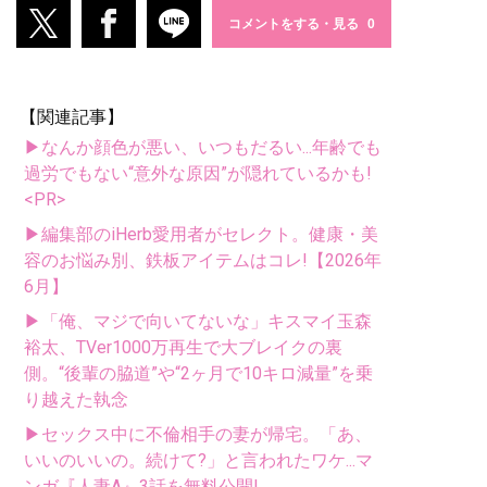
コメントをする・見る
【関連記事】
▶なんか顔色が悪い、いつもだるい...年齢でも
過労でもない“意外な原因”が隠れているかも!
<PR>
▶編集部のiHerb愛用者がセレクト。健康・美
容のお悩み別、鉄板アイテムはコレ!【2026年
6月】
▶「俺、マジで向いてないな」キスマイ玉森
裕太、TVer1000万再生で大ブレイクの裏
側。“後輩の脇道”や“2ヶ月で10キロ減量”を乗
り越えた執念
▶セックス中に不倫相手の妻が帰宅。「あ、
いいのいいの。続けて?」と言われたワケ...マ
ンガ『人妻A』3話を無料公開!