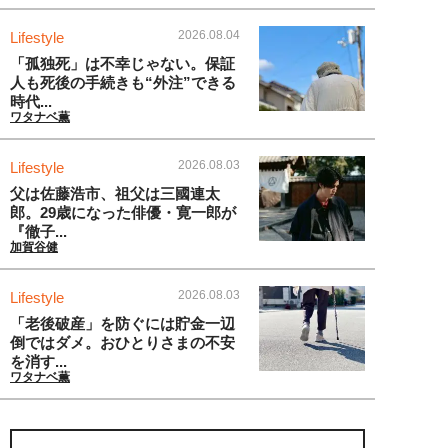
2026.08.04
Lifestyle
「孤独死」は不幸じゃない。保証
人も死後の手続きも“外注”できる
時代...
ワタナベ薫
2026.08.03
Lifestyle
父は佐藤浩市、祖父は三國連太
郎。29歳になった俳優・寛一郎が
『徹子...
加賀谷健
2026.08.03
Lifestyle
「老後破産」を防ぐには貯金一辺
倒ではダメ。おひとりさまの不安
を消す...
ワタナベ薫