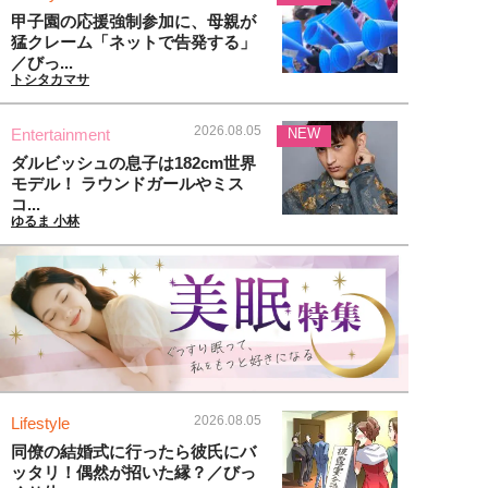
甲子園の応援強制参加に、母親が
猛クレーム「ネットで告発する」
／びっ...
トシタカマサ
2026.08.05
Entertainment
NEW
ダルビッシュの息子は182cm世界
モデル！ ラウンドガールやミス
コ...
ゆるま 小林
2026.08.05
Lifestyle
同僚の結婚式に行ったら彼氏にバ
ッタリ！偶然が招いた縁？／びっ