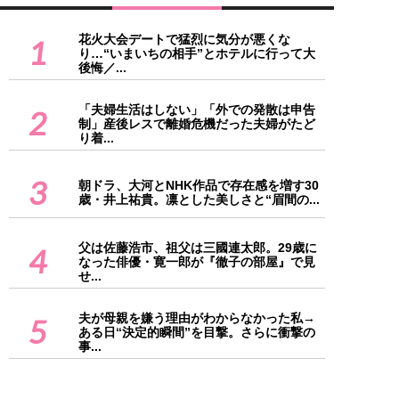
花火大会デートで猛烈に気分が悪くな
1
り…“いまいちの相手”とホテルに行って大
後悔／...
「夫婦生活はしない」「外での発散は申告
2
制」産後レスで離婚危機だった夫婦がたど
り着...
3
朝ドラ、大河とNHK作品で存在感を増す30
歳・井上祐貴。凛とした美しさと“眉間の...
父は佐藤浩市、祖父は三國連太郎。29歳に
4
なった俳優・寛一郎が『徹子の部屋』で見
せ...
夫が母親を嫌う理由がわからなかった私→
5
ある日“決定的瞬間”を目撃。さらに衝撃の
事...