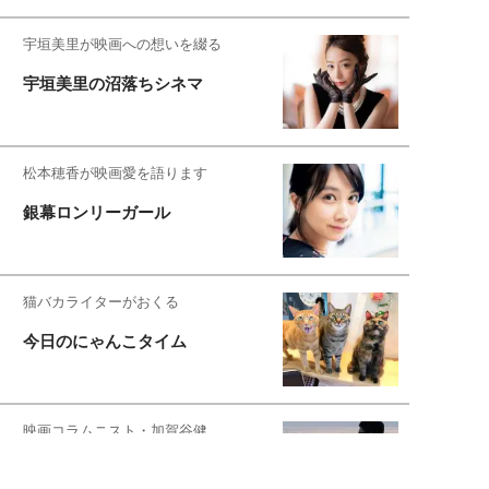
宇垣美里が映画への想いを綴る
宇垣美里の沼落ちシネマ
松本穂香が映画愛を語ります
銀幕ロンリーガール
猫バカライターがおくる
今日のにゃんこタイム
映画コラムニスト・加賀谷健
私的イケメン俳優を求めて