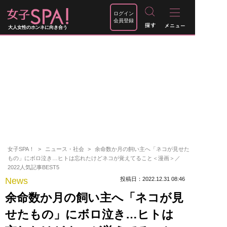
ログイン
会員登録
大人女性のホンネに向き合う
女子SPA！
ニュース・社会
余命数か月の飼い主へ「ネコが見せた
もの」にボロ泣き…ヒトは忘れたけどネコが覚えてること＜漫画＞／
2022人気記事BEST5
News
投稿日：2022.12.31 08:46
余命数か月の飼い主へ「ネコが見
せたもの」にボロ泣き…ヒトは