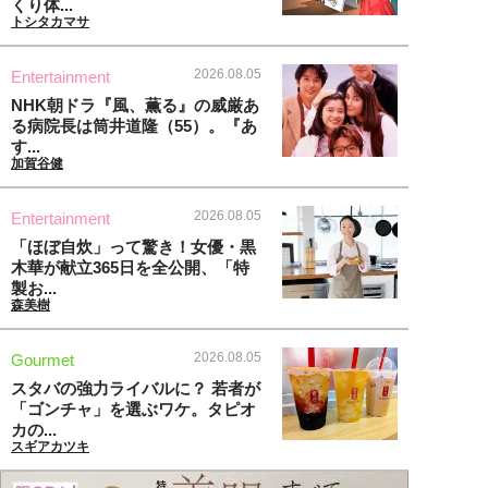
くり体...
トシタカマサ
2026.08.05
Entertainment
NHK朝ドラ『風、薫る』の威厳あ
る病院長は筒井道隆（55）。『あ
す...
加賀谷健
2026.08.05
Entertainment
「ほぼ自炊」って驚き！女優・黒
木華が献立365日を全公開、「特
製お...
森美樹
2026.08.05
Gourmet
スタバの強力ライバルに？ 若者が
「ゴンチャ」を選ぶワケ。タピオ
カの...
スギアカツキ