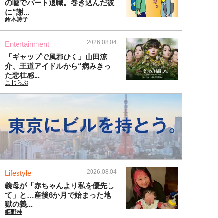
の嘘でパート退職。巻き込んだ彼
に“謝...
鈴木詩子
2026.08.04
Entertainment
「ギャップで風邪ひく」山田涼
介、王道アイドルから“病みきっ
た悲壮感...
こじらぶ
2026.08.04
Lifestyle
義母が「赤ちゃんより私を優先し
て」と…産後6か月で始まった地
獄の義...
姫野桂