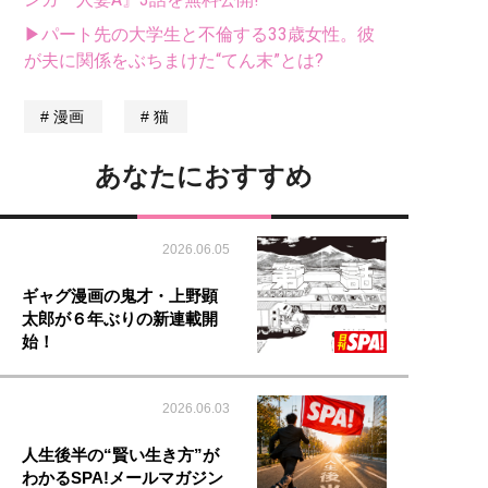
▶パート先の大学生と不倫する33歳女性。彼
が夫に関係をぶちまけた“てん末”とは?
漫画
猫
あなたにおすすめ
2026.06.05
ギャグ漫画の鬼才・上野顕
太郎が６年ぶりの新連載開
始！
2026.06.03
人生後半の“賢い生き方”が
わかるSPA!メールマガジン