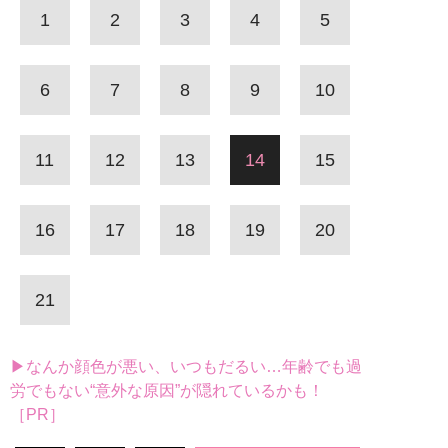
1
2
3
4
5
6
7
8
9
10
11
12
13
14
15
16
17
18
19
20
21
▶なんか顔色が悪い、いつもだるい…年齢でも過
労でもない“意外な原因”が隠れているかも！
［PR］