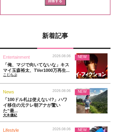
新着記事
2026.08.06
Entertainment
NEW
「俺、マジで向いてないな」キス
マイ玉森裕太、TVer1000万再生...
こじらぶ
2026.08.06
News
NEW
「100ドル札は使えない!?」ハワ
イ移住の元テレ朝アナが驚い
た“最...
大木優紀
2026.08.06
Lifestyle
NEW