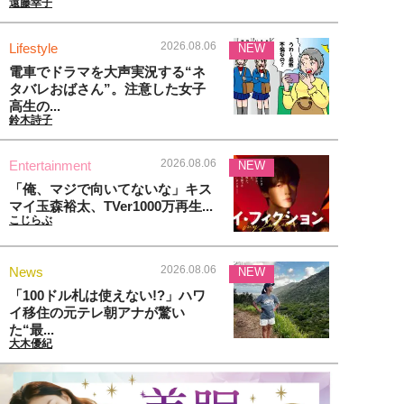
遠藤幸子
2026.08.06
Lifestyle
NEW
電車でドラマを大声実況する“ネ
タバレおばさん”。注意した女子
高生の...
鈴木詩子
2026.08.06
Entertainment
NEW
「俺、マジで向いてないな」キス
マイ玉森裕太、TVer1000万再生...
こじらぶ
2026.08.06
News
NEW
「100ドル札は使えない!?」ハワ
イ移住の元テレ朝アナが驚い
た“最...
大木優紀