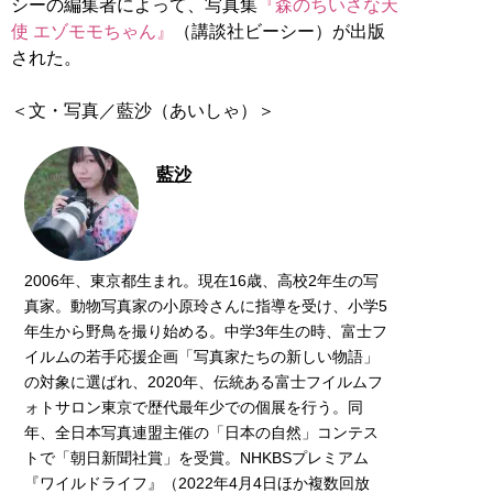
シーの編集者によって、写真集
『森のちいさな天
使 エゾモモちゃん』
（講談社ビーシー）が出版
された。
＜文・写真／藍沙（あいしゃ）＞
藍沙
2006年、東京都生まれ。現在16歳、高校2年生の写
真家。動物写真家の小原玲さんに指導を受け、小学5
年生から野鳥を撮り始める。中学3年生の時、富士フ
イルムの若手応援企画「写真家たちの新しい物語」
の対象に選ばれ、2020年、伝統ある富士フイルムフ
ォトサロン東京で歴代最年少での個展を行う。同
年、全日本写真連盟主催の「日本の自然」コンテス
トで「朝日新聞社賞」を受賞。NHKBSプレミアム
『ワイルドライフ』（2022年4月4日ほか複数回放