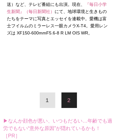
送）など、テレビ番組にも出演。現在、
『毎日小学
生新聞』（毎日新聞社）
にて、地球環境と生きもの
たちをテーマに写真とエッセイを連載中。愛機は富
士フイルムのミラーレス一眼カメラX-T4。愛用レン
ズは XF150-600mmF5.6-8 R LM OIS WR。
1
2
▶なんか顔色が悪い、いつもだるい…年齢でも過
労でもない“意外な原因”が隠れているかも！
［PR］