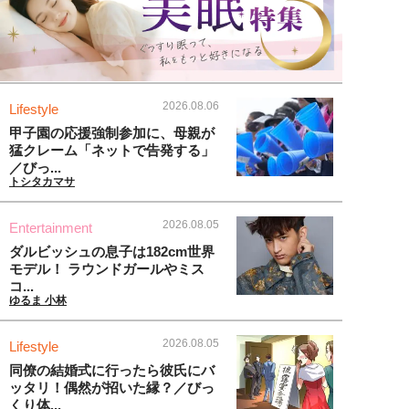
2026.08.06
Lifestyle
甲子園の応援強制参加に、母親が
猛クレーム「ネットで告発する」
／びっ...
トシタカマサ
2026.08.05
Entertainment
ダルビッシュの息子は182cm世界
モデル！ ラウンドガールやミス
コ...
ゆるま 小林
2026.08.05
Lifestyle
同僚の結婚式に行ったら彼氏にバ
ッタリ！偶然が招いた縁？／びっ
くり体...