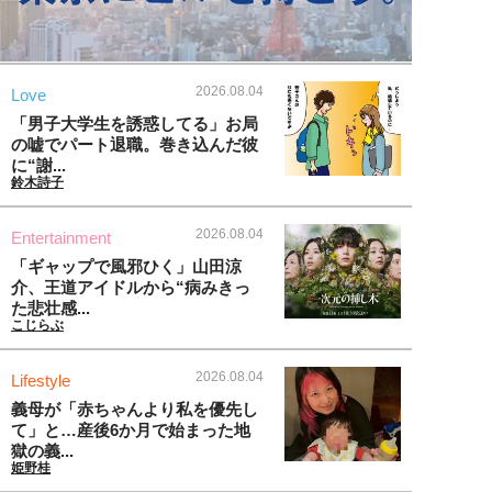
2026.08.04
Love
「男子大学生を誘惑してる」お局
の嘘でパート退職。巻き込んだ彼
に“謝...
鈴木詩子
2026.08.04
Entertainment
「ギャップで風邪ひく」山田涼
介、王道アイドルから“病みきっ
た悲壮感...
こじらぶ
2026.08.04
Lifestyle
義母が「赤ちゃんより私を優先し
て」と…産後6か月で始まった地
獄の義...
姫野桂