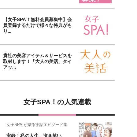
【女子SPA！無料会員募集中】会
員登録するだけで様々な特典がも
り...
貴社の美容アイテム＆サービスを
取材します！「大人の美活」タイ
アッ...
女子SPA！の人気連載
女子SPA!が贈る実話エピソード集
実録！私の人生、泣き笑い