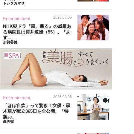
トシタカマサ
2026.08.05
Entertainment
NHK朝ドラ『風、薫る』の威厳あ
る病院長は筒井道隆（55）。『あ
す...
加賀谷健
2026.08.05
Entertainment
「ほぼ自炊」って驚き！女優・黒
木華が献立365日を全公開、「特
製お...
森美樹