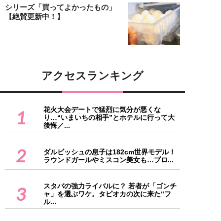
シリーズ「買ってよかったもの」
【絶賛更新中！】
アクセスランキング
花火大会デートで猛烈に気分が悪くな
1
り…“いまいちの相手”とホテルに行って大
後悔／...
2
ダルビッシュの息子は182cm世界モデル！
ラウンドガールやミスコン美女も…プロ...
スタバの強力ライバルに？ 若者が「ゴンチ
3
ャ」を選ぶワケ。タピオカの次に来た“フ
ル...