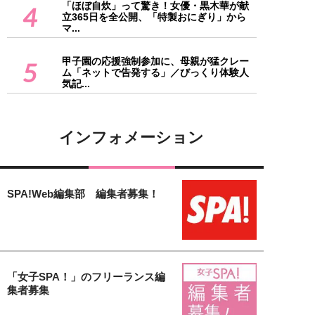
「ほぼ自炊」って驚き！女優・黒木華が献
4
立365日を全公開、「特製おにぎり」から
マ...
甲子園の応援強制参加に、母親が猛クレー
5
ム「ネットで告発する」／びっくり体験人
気記...
インフォメーション
SPA!Web編集部 編集者募集！
「女子SPA！」のフリーランス編
集者募集