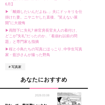
6月】
▶「離婚したいんだよね...」夫にドッキリを仕
掛けた妻。ニヤニヤした直後、“笑えない展
開”に大後悔
▶両陛下に失礼? 林官房長官夫人の着付け、
どこが“失礼”だったのか...「着崩れ以前の問
題」と専門家も指摘
▶桜と小鳥たちの写真にほっこり...中学生写真
家・藍沙さんが撮った野鳥
写真家
あなたにおすすめ
2026.03.08