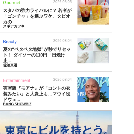
2026.08.05
Gourmet
スタバの強力ライバルに？ 若者が
「ゴンチャ」を選ぶワケ。タピオ
カの...
スギアカツキ
2026.08.04
Beauty
夏の“ベタベタ地獄”が秒でリセッ
ト！ ダイソーの110円「日焼け
止...
佐治真澄
2026.08.04
Entertainment
実写版『モアナ』が「コントの衣
装みたい」と大炎上も…マウイ役
ドウェ...
BANG SHOWBIZ