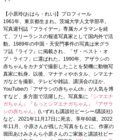
【小原玲(おはら・れい)】プロフィール
1961年、東京都生まれ。茨城大学人文学部卒。
写真週刊誌『フライデー』専属カメラマンを経
て、フリーランスの報道写真家として国内外で活
動。1989年の中国・天安門事件の写真は米グラ
フ誌『ライフ』に掲載され、「ザ・ベスト・オ
ブ・ライフ」に選ばれた。1990年、アザラシの
赤ちゃんをカナダで撮影したことを契機に動物写
真家に転身。以後、マナティやホタル、シマエナ
ガなどを撮影。テレビや雑誌、講演会のほか、
YouTubeの「アザラシの赤ちゃんch」が人気を博
すなど、多方面で活躍した。写真集に
『シマエナ
ガちゃん』
『もっとシマエナガちゃん』
『アザラ
シの赤ちゃん』
(いずれも講談社ビーシー/講談社)
など。2021年11月17日に死去。享年60歳。2022
年11月、小原さんが残した写真をもとに、作家の
堀田あけみさんら小原さんのご家族と講談社ビー