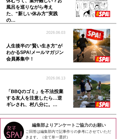
休むって、案外難しい？お
風呂を巡りながら考え
た、“新しい休み方”実践
の…
2026.06.03
人生後半の“賢い生き方”が
わかるSPA!メールマガジン
会員募集中！
2026.06.13
「BBQのゴミ」を不法投棄
する友人を注意したら…逆
ギレされ、村八分に。…