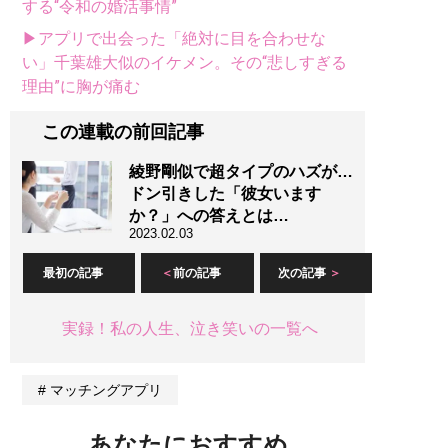
する“令和の婚活事情”
▶アプリで出会った「絶対に目を合わせな
い」千葉雄大似のイケメン。その“悲しすぎる
理由”に胸が痛む
この連載の前回記事
綾野剛似で超タイプのハズが…
ドン引きした「彼女います
か？」への答えとは…
2023.02.03
最初の記事
前の記事
次の記事
実録！私の人生、泣き笑いの一覧へ
マッチングアプリ
あなたにおすすめ