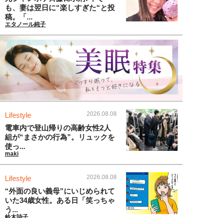
も、妻は翌日に“楽しすぎた“と投
稿。「...
エタノール純子
2026.08.08
Lifestyle
電車内で登山帰りの高齢女性2人
組が“まさかの行為”。リュックを
使っ...
maki
2026.08.08
Lifestyle
“外面の良い義母”にいじめられて
いた34歳女性。ある日「笑っちゃ
う...
鈴木詩子