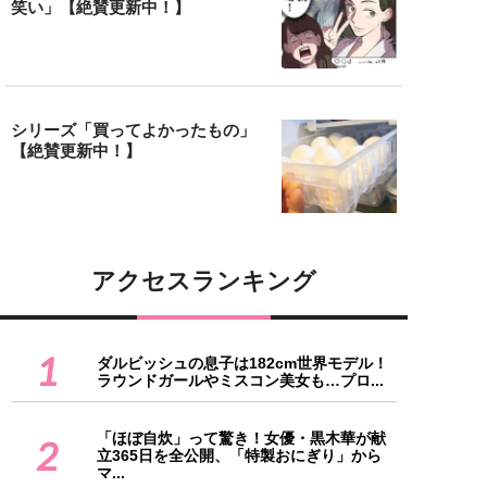
笑い」【絶賛更新中！】
シリーズ「買ってよかったもの」
【絶賛更新中！】
アクセスランキング
1
ダルビッシュの息子は182cm世界モデル！
ラウンドガールやミスコン美女も…プロ...
「ほぼ自炊」って驚き！女優・黒木華が献
2
立365日を全公開、「特製おにぎり」から
マ...