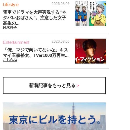
2026.08.06
Lifestyle
電車でドラマを大声実況する“ネ
タバレおばさん”。注意した女子
高生の...
鈴木詩子
2026.08.06
Entertainment
「俺、マジで向いてないな」キス
マイ玉森裕太、TVer1000万再生...
こじらぶ
新着記事をもっと見る