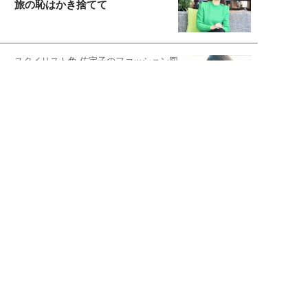
旅の恥はかき捨てて
スタイリスト角 佑宇子のファッション図
解
失敗しない日常オシャレ
元『渡鬼』子役・宇野なおみの
話そ、お茶しよっ元気出そ
宇垣美里が映画への想いを綴る
宇垣美里の沼落ちシネマ
松本穂香が映画愛を語ります