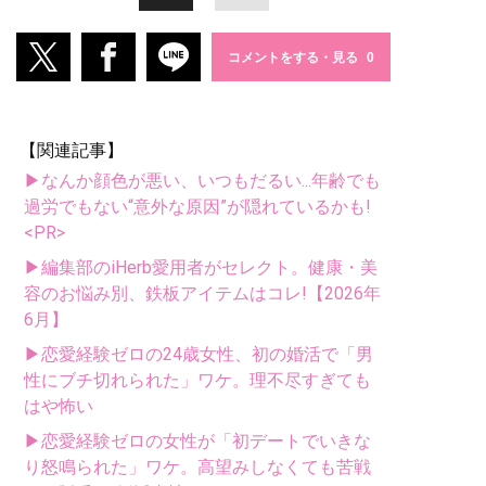
コメントをする・見る
【関連記事】
▶なんか顔色が悪い、いつもだるい...年齢でも
過労でもない“意外な原因”が隠れているかも!
<PR>
▶編集部のiHerb愛用者がセレクト。健康・美
容のお悩み別、鉄板アイテムはコレ!【2026年
6月】
▶恋愛経験ゼロの24歳女性、初の婚活で「男
性にブチ切れられた」ワケ。理不尽すぎても
はや怖い
▶恋愛経験ゼロの女性が「初デートでいきな
り怒鳴られた」ワケ。高望みしなくても苦戦