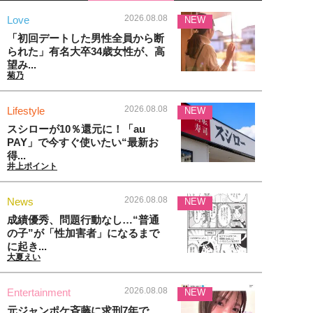
2026.08.08
Love
NEW
「初回デートした男性全員から断
られた」有名大卒34歳女性が、高
望み...
菊乃
2026.08.08
Lifestyle
NEW
スシローが10％還元に！「au
PAY」で今すぐ使いたい“最新お
得...
井上ポイント
2026.08.08
News
NEW
成績優秀、問題行動なし…“普通
の子”が「性加害者」になるまで
に起き...
大夏えい
2026.08.08
Entertainment
NEW
元ジャンポケ斉藤に求刑7年で