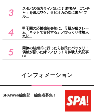
スタバの強力ライバルに？ 若者が「ゴンチ
3
ャ」を選ぶワケ。タピオカの次に来た“フ
ル...
甲子園の応援強制参加に、母親が猛クレー
4
ム「ネットで告発する」／びっくり体験人
気記...
同僚の結婚式に行ったら彼氏にバッタリ！
5
偶然が招いた縁？／びっくり体験人気記事
BE...
インフォメーション
SPA!Web編集部 編集者募集！