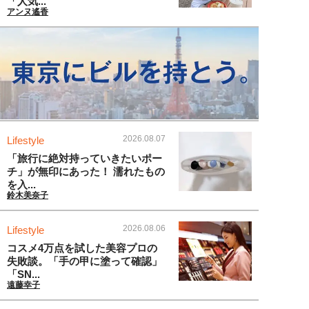
「人気...
アンヌ遙香
2026.08.07
Lifestyle
「旅行に絶対持っていきたいポー
チ」が無印にあった！ 濡れたもの
を入...
鈴木美奈子
2026.08.06
Lifestyle
コスメ4万点を試した美容プロの
失敗談。「手の甲に塗って確認」
「SN...
遠藤幸子