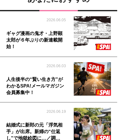
2026.06.05
ギャグ漫画の鬼才・上野顕
太郎が６年ぶりの新連載開
始！
2026.06.03
人生後半の“賢い生き方”が
わかるSPA!メールマガジン
会員募集中！
2026.06.19
結婚式に新郎の元「浮気相
手」が出席。新婦の“仕返
し”で地獄絵図に…／調…