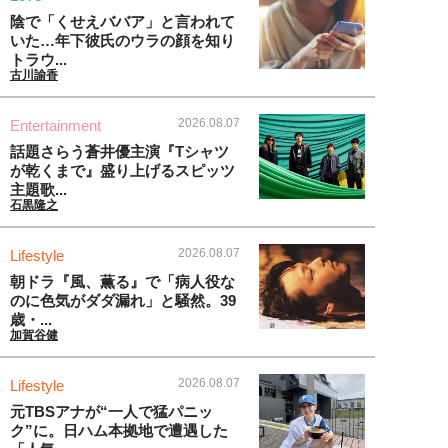
陰で「くせえババア」と言われて
いた…年下彼氏のウラの顔を知り
トラウ...
古川諭香
2026.08.07
Entertainment
話題さらう蒼井優主演『Tシャツ
が乾くまで』盛り上げるスピッツ
主題歌...
石黒隆之
2026.08.07
Lifestyle
朝ドラ『風、薫る』で「病人役な
のに色気がダダ漏れ」と騒然。39
歳・...
加賀谷健
2026.08.07
Lifestyle
元TBSアナが“一人で猛パニッ
ク”に。日ハム本拠地で遭遇した