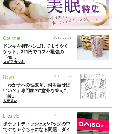
2026.08.09
Gourmet
ドンキを4軒ハシゴしてようやく
ゲット。321円でコスパ最強の
「46...
スギアカツキ
2026.08.09
News
「わが子への性教育、何を話せば
いい？」専門家の“意外な答え”。
「教...
大夏えい
2026.08.09
Lifestyle
ポケットティッシュがバッグの中
でぐちゃぐちゃになる問題→ダイ