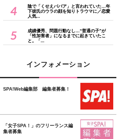
陰で「くせえババア」と言われていた…年
4
下彼氏のウラの顔を知りトラウマに／恋愛
人気...
成績優秀、問題行動なし…“普通の子”が
5
「性加害者」になるまでに起きていたこ
と。「...
インフォメーション
SPA!Web編集部 編集者募集！
「女子SPA！」のフリーランス編
集者募集