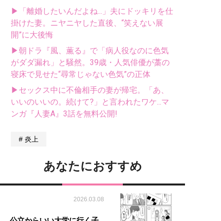
▶「離婚したいんだよね...」夫にドッキリを仕
掛けた妻。ニヤニヤした直後、“笑えない展
開”に大後悔
▶朝ドラ『風、薫る』で「病人役なのに色気
がダダ漏れ」と騒然。39歳・人気俳優が藁の
寝床で見せた“尋常じゃない色気”の正体
▶セックス中に不倫相手の妻が帰宅。「あ、
いいのいいの。続けて?」と言われたワケ...マ
ンガ『人妻A』3話を無料公開!
炎上
あなたにおすすめ
2026.03.08
公立からいい大学に行く子