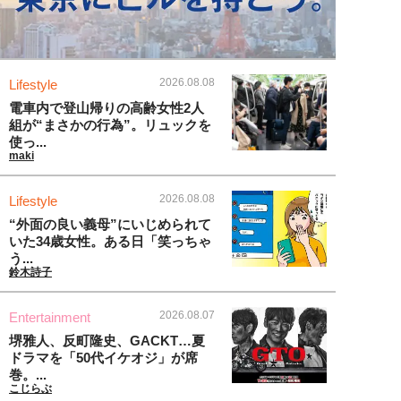
2026.08.08
Lifestyle
電車内で登山帰りの高齢女性2人
組が“まさかの行為”。リュックを
使っ...
maki
2026.08.08
Lifestyle
“外面の良い義母”にいじめられて
いた34歳女性。ある日「笑っちゃ
う...
鈴木詩子
2026.08.07
Entertainment
堺雅人、反町隆史、GACKT…夏
ドラマを「50代イケオジ」が席
巻。...
こじらぶ