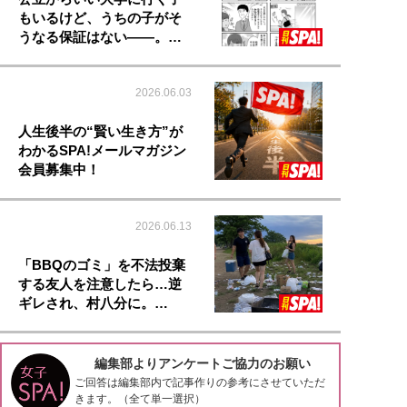
もいるけど、うちの子がそ
うなる保証はない――。…
2026.06.03
人生後半の“賢い生き方”が
わかるSPA!メールマガジン
会員募集中！
2026.06.13
「BBQのゴミ」を不法投棄
する友人を注意したら…逆
ギレされ、村八分に。…