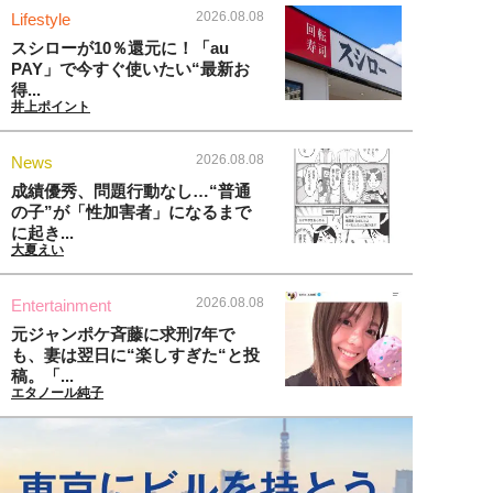
2026.08.08
Lifestyle
スシローが10％還元に！「au
PAY」で今すぐ使いたい“最新お
得...
井上ポイント
2026.08.08
News
成績優秀、問題行動なし…“普通
の子”が「性加害者」になるまで
に起き...
大夏えい
2026.08.08
Entertainment
元ジャンポケ斉藤に求刑7年で
も、妻は翌日に“楽しすぎた“と投
稿。「...
エタノール純子