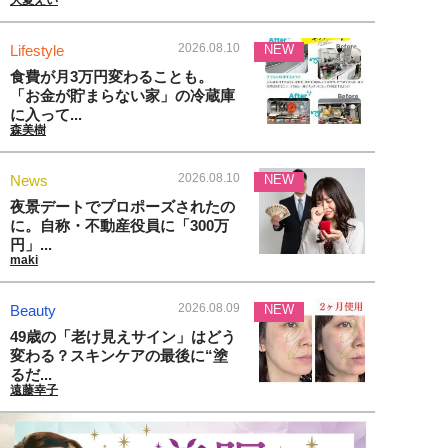
2026.08.10
Lifestyle
NEW
食費が月3万円変わることも。
「お金が貯まらない家」の冷蔵庫
に入って...
森美樹
2026.08.10
News
NEW
夜景デートでプロポーズされたの
に。自称・不動産役員に「300万
円」...
maki
2026.08.09
Beauty
NEW
49歳の「老け見えサイン」はどう
変わる？スキンケアの最後に“塗
るだ...
遠藤幸子