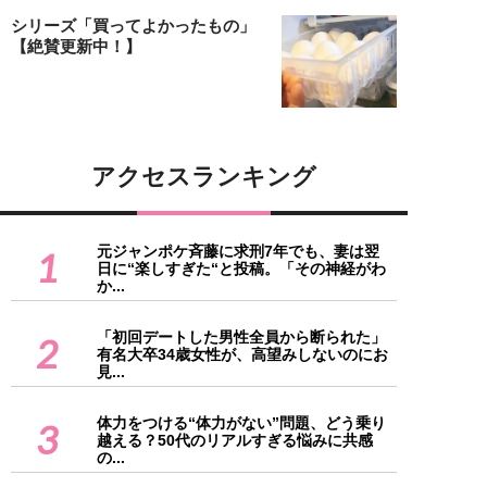
シリーズ「買ってよかったもの」
【絶賛更新中！】
アクセスランキング
元ジャンポケ斉藤に求刑7年でも、妻は翌
1
日に“楽しすぎた“と投稿。「その神経がわ
か...
「初回デートした男性全員から断られた」
2
有名大卒34歳女性が、高望みしないのにお
見...
体力をつける“体力がない”問題、どう乗り
3
越える？50代のリアルすぎる悩みに共感
の...