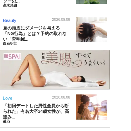
ソーの...
高木沙織
2026.08.09
Beauty
夏の頭皮にダメージを与える
「NG行為」とは？予約の取れな
い「育毛鍼...
白石明世
2026.08.08
Love
「初回デートした男性全員から断
られた」有名大卒34歳女性が、高
望み...
菊乃