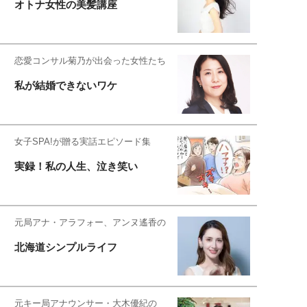
オトナ女性の美髪講座
恋愛コンサル菊乃が出会った女性たち
私が結婚できないワケ
女子SPA!が贈る実話エピソード集
実録！私の人生、泣き笑い
元局アナ・アラフォー、アンヌ遙香の
北海道シンプルライフ
元キー局アナウンサー・大木優紀の