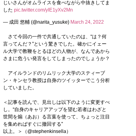
じいさんがオムライスを食べながら中抜きしてま
した
pic.twitter.com/yIE1yXv2Mn
— 成田 悠輔 (@narita_yusuke)
March 24, 2022
さて今回の一件で共通していたのは、“は？何
言ってんだ？”という驚きでした。確かにイェー
ル大学で教鞭をとるほどの人物が、なんであから
さまに危うい発言をしてしまったのでしょうか？
アイルランドのリムリック大学のスティーブ
ン・キンセラ教授は自身のツイッターでこう分析
していました。
＜記事を読んで、見出しは以下のように変更すべ
し。“自身のキャリアアップを望む若者はわざと
世間を煽（あお）る言葉を使って、ちょっと注目
を集めればすぐに撤回する”
以上。＞（@stephenkinsella）