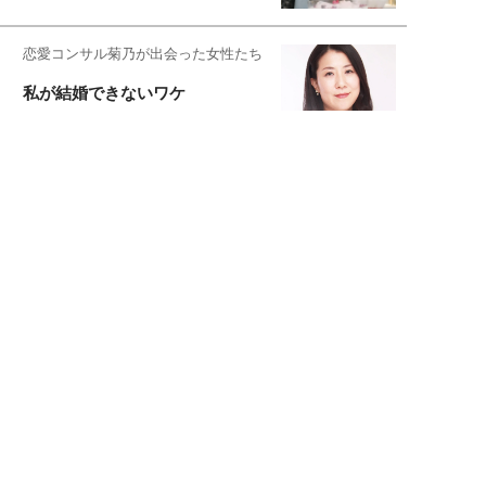
恋愛コンサル菊乃が出会った女性たち
私が結婚できないワケ
宇垣美里が映画への想いを綴る
宇垣美里の沼落ちシネマ
松本穂香が映画愛を語ります
銀幕ロンリーガール
猫バカライターがおくる
今日のにゃんこタイム