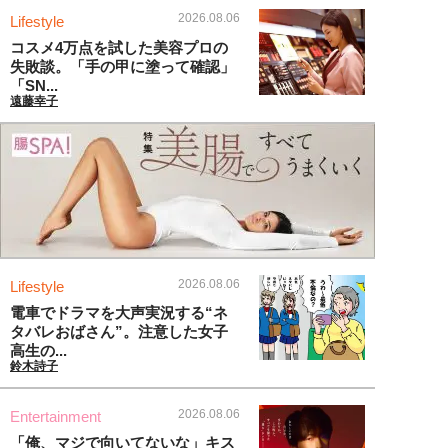
2026.08.06
Lifestyle
コスメ4万点を試した美容プロの
失敗談。「手の甲に塗って確認」
「SN...
遠藤幸子
2026.08.06
Lifestyle
電車でドラマを大声実況する“ネ
タバレおばさん”。注意した女子
高生の...
鈴木詩子
2026.08.06
Entertainment
「俺、マジで向いてないな」キス