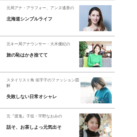
元局アナ・アラフォー、アンヌ遙香の
北海道シンプルライフ
元キー局アナウンサー・大木優紀の
旅の恥はかき捨てて
スタイリスト角 佑宇子のファッション図
解
失敗しない日常オシャレ
元『渡鬼』子役・宇野なおみの
話そ、お茶しよっ元気出そ