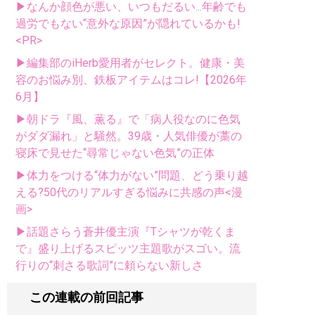
▶なんか顔色が悪い、いつもだるい...年齢でも
過労でもない“意外な原因”が隠れているかも!
<PR>
▶編集部のiHerb愛用者がセレクト。健康・美
容のお悩み別、鉄板アイテムはコレ!【2026年
6月】
▶朝ドラ『風、薫る』で「病人役なのに色気
がダダ漏れ」と騒然。39歳・人気俳優が藁の
寝床で見せた“尋常じゃない色気”の正体
▶体力をつける“体力がない”問題、どう乗り越
える?50代のリアルすぎる悩みに共感の声<漫
画>
▶話題さらう蒼井優主演『Tシャツが乾くま
で』盛り上げるスピッツ主題歌がスゴい。流
行りの“刺さる歌詞”に頼らない新しさ
この連載の前回記事