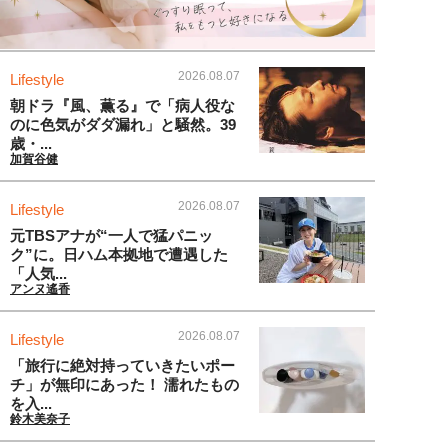
2026.08.07
Lifestyle
朝ドラ『風、薫る』で「病人役な
のに色気がダダ漏れ」と騒然。39
歳・...
加賀谷健
2026.08.07
Lifestyle
元TBSアナが“一人で猛パニッ
ク”に。日ハム本拠地で遭遇した
「人気...
アンヌ遙香
2026.08.07
Lifestyle
「旅行に絶対持っていきたいポー
チ」が無印にあった！ 濡れたもの
を入...
鈴木美奈子