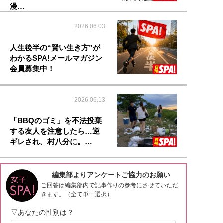
漫…
2026.06.03
人生後半の“賢い生き方”が
わかるSPA!メールマガジン
会員募集中！
2026.06.13
「BBQのゴミ」を不法投棄
する友人を注意したら…逆
ギレされ、村八分に。…