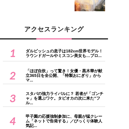
アクセスランキング
1
ダルビッシュの息子は182cm世界モデル！
ラウンドガールやミスコン美女も…プロ...
「ほぼ自炊」って驚き！女優・黒木華が献
2
立365日を全公開、「特製おにぎり」から
マ...
スタバの強力ライバルに？ 若者が「ゴンチ
3
ャ」を選ぶワケ。タピオカの次に来た“フ
ル...
甲子園の応援強制参加に、母親が猛クレー
4
ム「ネットで告発する」／びっくり体験人
気記...