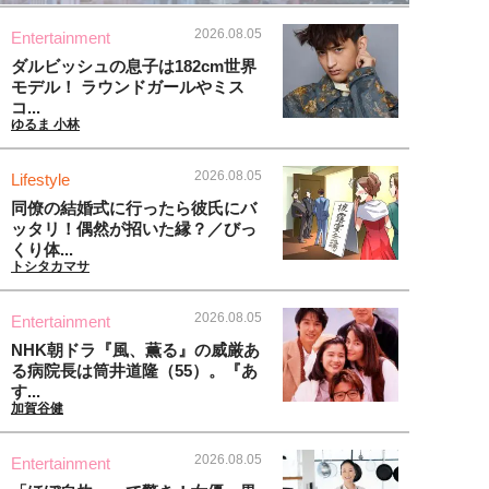
2026.08.05
Entertainment
ダルビッシュの息子は182cm世界
モデル！ ラウンドガールやミス
コ...
ゆるま 小林
2026.08.05
Lifestyle
同僚の結婚式に行ったら彼氏にバ
ッタリ！偶然が招いた縁？／びっ
くり体...
トシタカマサ
2026.08.05
Entertainment
NHK朝ドラ『風、薫る』の威厳あ
る病院長は筒井道隆（55）。『あ
す...
加賀谷健
2026.08.05
Entertainment