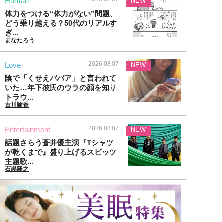
Human
NEW
体力をつける“体力がない”問題、
どう乗り越える？50代のリアルす
ぎ...
まなたろう
2026.08.07
Love
NEW
陰で「くせえババア」と言われて
いた…年下彼氏のウラの顔を知り
トラウ...
古川諭香
2026.08.07
Entertainment
NEW
話題さらう蒼井優主演『Tシャツ
が乾くまで』盛り上げるスピッツ
主題歌...
石黒隆之