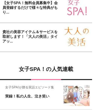
【女子SPA！無料会員募集中】会
員登録するだけで様々な特典がも
り...
貴社の美容アイテム＆サービスを
取材します！「大人の美活」タイ
アッ...
女子SPA！の人気連載
女子SPA!が贈る実話エピソード集
実録！私の人生、泣き笑い