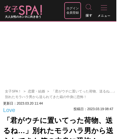
ログイン
会員登録
大人女性のホンネに向き合う
女子SPA！
恋愛・結婚
「君がウチに置いてった荷物、送るね…」
別れたモラハラ男から送られてきた箱の中身に恐怖！
更新日：2023.03.20 11:44
Love
投稿日：2023.03.19 08:47
「君がウチに置いてった荷物、送
るね…」別れたモラハラ男から送