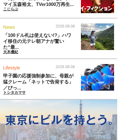
マイ玉森裕太、TVer1000万再生...
こじらぶ
2026.08.06
News
「100ドル札は使えない!?」ハワ
イ移住の元テレ朝アナが驚い
た“最...
大木優紀
2026.08.06
Lifestyle
甲子園の応援強制参加に、母親が
猛クレーム「ネットで告発する」
／びっ...
トシタカマサ