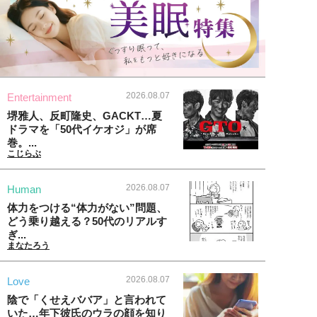
2026.08.07
Entertainment
堺雅人、反町隆史、GACKT…夏
ドラマを「50代イケオジ」が席
巻。...
こじらぶ
2026.08.07
Human
体力をつける“体力がない”問題、
どう乗り越える？50代のリアルす
ぎ...
まなたろう
2026.08.07
Love
陰で「くせえババア」と言われて
いた…年下彼氏のウラの顔を知り