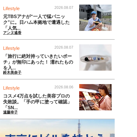
2026.08.07
Lifestyle
元TBSアナが“一人で猛パニッ
ク”に。日ハム本拠地で遭遇した
「人気...
アンヌ遙香
2026.08.07
Lifestyle
「旅行に絶対持っていきたいポー
チ」が無印にあった！ 濡れたもの
を入...
鈴木美奈子
2026.08.06
Lifestyle
コスメ4万点を試した美容プロの
失敗談。「手の甲に塗って確認」
「SN...
遠藤幸子