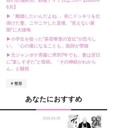
容のお悩み別、鉄板アイテムはコレ!【2026年
6月】
▶「離婚したいんだよね...」夫にドッキリを仕
掛けた妻。ニヤニヤした直後、“笑えない展
開”に大後悔
▶小学生を狙った“美容整形の宣伝”が恐ろし
い。「心の傷になることも」医師が警鐘
▶元ジャンポケ斉藤に求刑7年でも、妻は翌日
に“楽しすぎた“と投稿。「その神経がわから
ん」と騒然
整形
あなたにおすすめ
2026.03.30