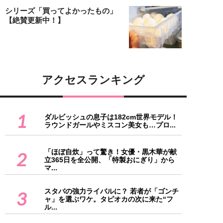
シリーズ「買ってよかったもの」
【絶賛更新中！】
アクセスランキング
1
ダルビッシュの息子は182cm世界モデル！
ラウンドガールやミスコン美女も…プロ...
「ほぼ自炊」って驚き！女優・黒木華が献
2
立365日を全公開、「特製おにぎり」から
マ...
スタバの強力ライバルに？ 若者が「ゴンチ
3
ャ」を選ぶワケ。タピオカの次に来た“フ
ル...