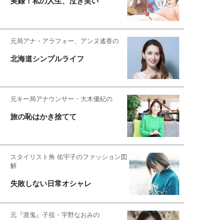
実録！私の人生、泣き笑い
元局アナ・アラフォー、アンヌ遙香の
北海道シンプルライフ
元キー局アナウンサー・大木優紀の
旅の恥はかき捨てて
スタイリスト角 佑宇子のファッション図
解
失敗しない日常オシャレ
元『渡鬼』子役・宇野なおみの