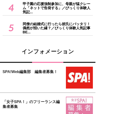
甲子園の応援強制参加に、母親が猛クレー
4
ム「ネットで告発する」／びっくり体験人
気記...
同僚の結婚式に行ったら彼氏にバッタリ！
5
偶然が招いた縁？／びっくり体験人気記事
BE...
インフォメーション
SPA!Web編集部 編集者募集！
「女子SPA！」のフリーランス編
集者募集