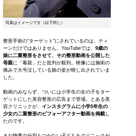
写真はイメージです（以下同じ）
整形手術の“ターゲット”にされているのは、ティ
ーンだけではありません。YouTubeでは、
9歳の
娘に二重整形をさせて、その整形動画を公開した
母親
に「毒親」だと批判が殺到。映像には施術の
痛みで大号泣している娘の姿が映し出されていま
した。
動画のみならず、ついには小学生の女の子をター
ゲットにした美容整形の広告まで登場。とある美
容クリニックが、
インスタグラムに小学5年生の
少女の二重整形のビフォーアフター動画を掲載
し
たのです。
まだ物事の分別もつかない子どもをクリニックが