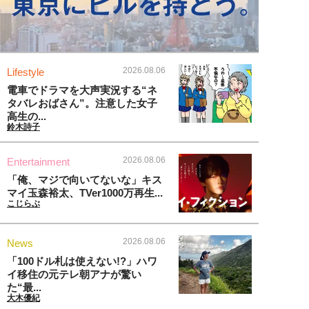
2026.08.06
Lifestyle
電車でドラマを大声実況する“ネ
タバレおばさん”。注意した女子
高生の...
鈴木詩子
2026.08.06
Entertainment
「俺、マジで向いてないな」キス
マイ玉森裕太、TVer1000万再生...
こじらぶ
2026.08.06
News
「100ドル札は使えない!?」ハワ
イ移住の元テレ朝アナが驚い
た“最...
大木優紀