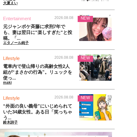
大夏えい
2026.08.08
Entertainment
NEW
元ジャンポケ斉藤に求刑7年で
も、妻は翌日に“楽しすぎた“と投
稿。「...
エタノール純子
2026.08.08
Lifestyle
NEW
電車内で登山帰りの高齢女性2人
組が“まさかの行為”。リュックを
使っ...
maki
2026.08.08
Lifestyle
NEW
“外面の良い義母”にいじめられて
いた34歳女性。ある日「笑っちゃ
う...
鈴木詩子