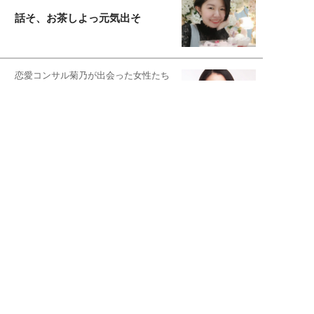
話そ、お茶しよっ元気出そ
恋愛コンサル菊乃が出会った女性たち
私が結婚できないワケ
宇垣美里が映画への想いを綴る
宇垣美里の沼落ちシネマ
松本穂香が映画愛を語ります
銀幕ロンリーガール