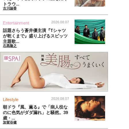
トラウ...
古川諭香
2026.08.07
Entertainment
話題さらう蒼井優主演『Tシャツ
が乾くまで』盛り上げるスピッツ
主題歌...
石黒隆之
2026.08.07
Lifestyle
朝ドラ『風、薫る』で「病人役な
のに色気がダダ漏れ」と騒然。39
歳・...
加賀谷健