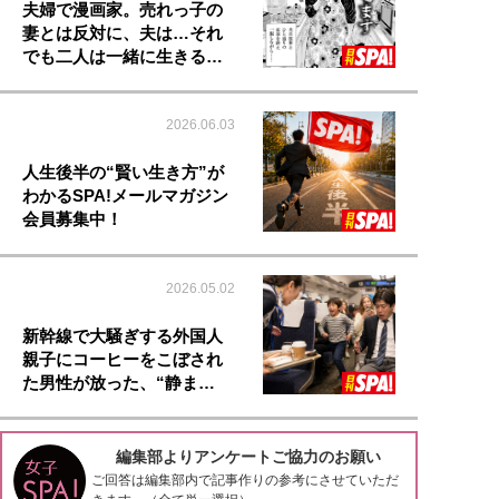
夫婦で漫画家。売れっ子の
妻とは反対に、夫は…それ
でも二人は一緒に生きる…
2026.06.03
人生後半の“賢い生き方”が
わかるSPA!メールマガジン
会員募集中！
2026.05.02
新幹線で大騒ぎする外国人
親子にコーヒーをこぼされ
た男性が放った、“静ま…