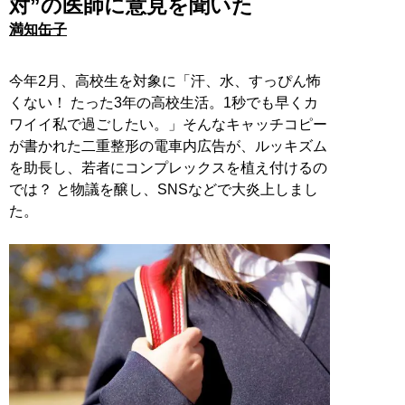
対”の医師に意見を聞いた
満知缶子
今年2月、高校生を対象に「汗、水、すっぴん怖
くない！ たった3年の高校生活。1秒でも早くカ
ワイイ私で過ごしたい。」そんなキャッチコピー
が書かれた二重整形の電車内広告が、ルッキズム
を助長し、若者にコンプレックスを植え付けるの
では？ と物議を醸し、SNSなどで大炎上しまし
た。