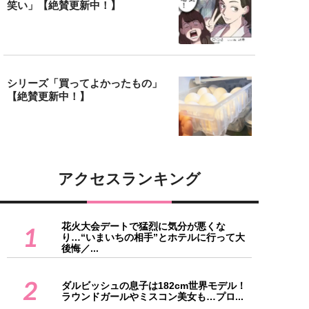
笑い」【絶賛更新中！】
シリーズ「買ってよかったもの」
【絶賛更新中！】
アクセスランキング
花火大会デートで猛烈に気分が悪くな
1
り…“いまいちの相手”とホテルに行って大
後悔／...
2
ダルビッシュの息子は182cm世界モデル！
ラウンドガールやミスコン美女も…プロ...