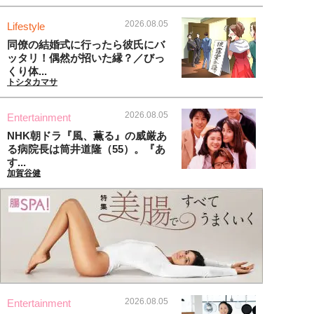
2026.08.05
Lifestyle
同僚の結婚式に行ったら彼氏にバ
ッタリ！偶然が招いた縁？／びっ
くり体...
トシタカマサ
2026.08.05
Entertainment
NHK朝ドラ『風、薫る』の威厳あ
る病院長は筒井道隆（55）。『あ
す...
加賀谷健
2026.08.05
Entertainment