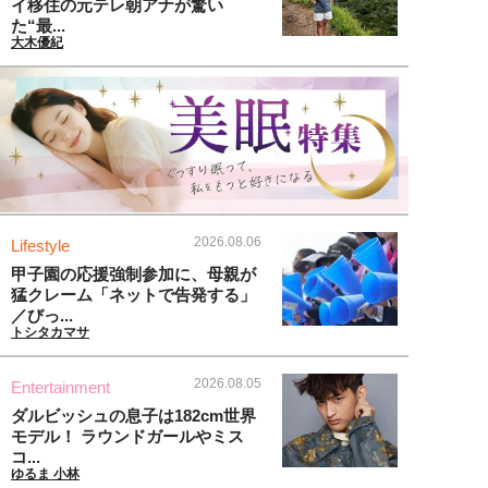
イ移住の元テレ朝アナが驚い
た“最...
大木優紀
2026.08.06
Lifestyle
甲子園の応援強制参加に、母親が
猛クレーム「ネットで告発する」
／びっ...
トシタカマサ
2026.08.05
Entertainment
ダルビッシュの息子は182cm世界
モデル！ ラウンドガールやミス
コ...
ゆるま 小林