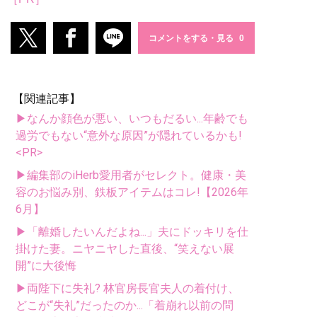
コメントをする・見る
【関連記事】
▶なんか顔色が悪い、いつもだるい...年齢でも
過労でもない“意外な原因”が隠れているかも!
<PR>
▶編集部のiHerb愛用者がセレクト。健康・美
容のお悩み別、鉄板アイテムはコレ!【2026年
6月】
▶「離婚したいんだよね...」夫にドッキリを仕
掛けた妻。ニヤニヤした直後、“笑えない展
開”に大後悔
▶両陛下に失礼? 林官房長官夫人の着付け、
どこが“失礼”だったのか...「着崩れ以前の問