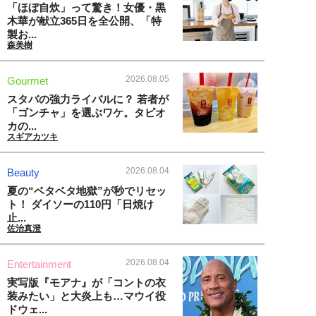
「ほぼ自炊」って驚き！女優・黒
木華が献立365日を全公開、「特
製お...
森美樹
2026.08.05
Gourmet
スタバの強力ライバルに？ 若者が
「ゴンチャ」を選ぶワケ。タピオ
カの...
スギアカツキ
2026.08.04
Beauty
夏の“ベタベタ地獄”が秒でリセッ
ト！ ダイソーの110円「日焼け
止...
佐治真澄
2026.08.04
Entertainment
実写版『モアナ』が「コントの衣
装みたい」と大炎上も…マウイ役
ドウェ...