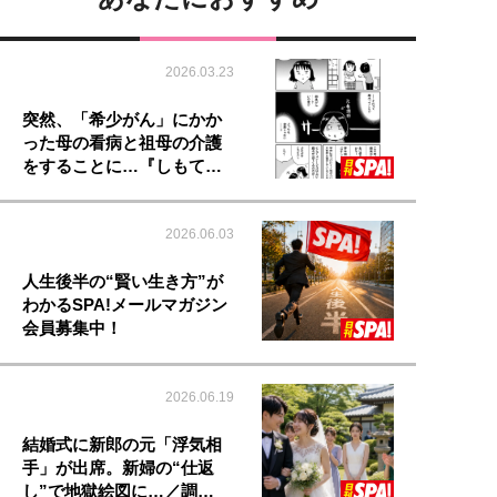
2026.03.23
突然、「希少がん」にかか
った母の看病と祖母の介護
をすることに…『しもて…
2026.06.03
人生後半の“賢い生き方”が
わかるSPA!メールマガジン
会員募集中！
2026.06.19
結婚式に新郎の元「浮気相
手」が出席。新婦の“仕返
し”で地獄絵図に…／調…