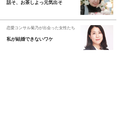
話そ、お茶しよっ元気出そ
恋愛コンサル菊乃が出会った女性たち
私が結婚できないワケ
元局アナ・アラフォー、アンヌ遙香の
北海道シンプルライフ
宇垣美里が映画への想いを綴る
宇垣美里の沼落ちシネマ
松本穂香が映画愛を語ります