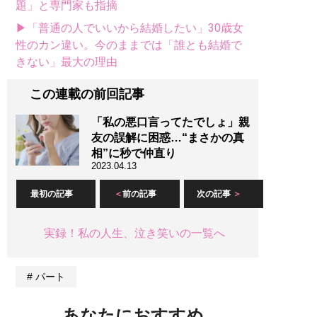
題」と専門家も指摘
▶「普通の人でいいから結婚したい」30歳女
性のカン違い。今のままでは「誰とも結婚で
きない」最大の理由
この連載の前回記事
「私の悪口言ってたでしょ」親
友の誤解に困惑…“まさかの真
相”に秒で仲直り
2023.04.13
最初の記事
前の記事
次の記事
実録！私の人生、泣き笑いの一覧へ
パート
あなたにおすすめ