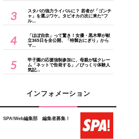
スタバの強力ライバルに？ 若者が「ゴンチ
3
ャ」を選ぶワケ。タピオカの次に来た“フ
ル...
「ほぼ自炊」って驚き！女優・黒木華が献
4
立365日を全公開、「特製おにぎり」から
マ...
甲子園の応援強制参加に、母親が猛クレー
5
ム「ネットで告発する」／びっくり体験人
気記...
インフォメーション
SPA!Web編集部 編集者募集！