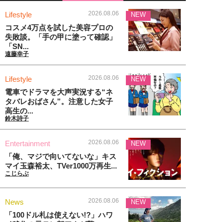
2026.08.06
Lifestyle
NEW
コスメ4万点を試した美容プロの
失敗談。「手の甲に塗って確認」
「SN...
遠藤幸子
2026.08.06
Lifestyle
NEW
電車でドラマを大声実況する“ネ
タバレおばさん”。注意した女子
高生の...
鈴木詩子
2026.08.06
Entertainment
NEW
「俺、マジで向いてないな」キス
マイ玉森裕太、TVer1000万再生...
こじらぶ
2026.08.06
News
NEW
「100ドル札は使えない!?」ハワ