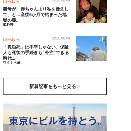
2026.08.04
Lifestyle
義母が「赤ちゃんより私を優先し
て」と…産後6か月で始まった地
獄の義...
姫野桂
2026.08.04
Lifestyle
「孤独死」は不幸じゃない。保証
人も死後の手続きも“外注”できる
時代...
ワタナベ薫
新着記事をもっと見る