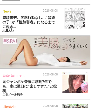
2026.08.08
News
成績優秀、問題行動なし…“普通
の子”が「性加害者」になるまで
に起き...
大夏えい
2026.08.08
Entertainment
元ジャンポケ斉藤に求刑7年で
も、妻は翌日に“楽しすぎた“と投
稿。「...
エタノール純子
2026.08.08
Lifestyle