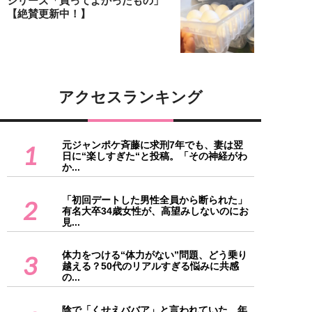
シリーズ「買ってよかったもの」
【絶賛更新中！】
アクセスランキング
元ジャンポケ斉藤に求刑7年でも、妻は翌
1
日に“楽しすぎた“と投稿。「その神経がわ
か...
「初回デートした男性全員から断られた」
2
有名大卒34歳女性が、高望みしないのにお
見...
体力をつける“体力がない”問題、どう乗り
3
越える？50代のリアルすぎる悩みに共感
の...
陰で「くせえババア」と言われていた…年