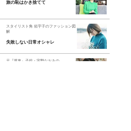
旅の恥はかき捨てて
スタイリスト角 佑宇子のファッション図
解
失敗しない日常オシャレ
元『渡鬼』子役・宇野なおみの
話そ、お茶しよっ元気出そ
宇垣美里が映画への想いを綴る
宇垣美里の沼落ちシネマ
松本穂香が映画愛を語ります