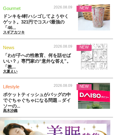
2026.08.09
Gourmet
NEW
ドンキを4軒ハシゴしてようやく
ゲット。321円でコスパ最強の
「46...
スギアカツキ
2026.08.09
News
NEW
「わが子への性教育、何を話せば
いい？」専門家の“意外な答え”。
「教...
大夏えい
2026.08.09
Lifestyle
NEW
ポケットティッシュがバッグの中
でぐちゃぐちゃになる問題→ダイ
ソーの...
高木沙織