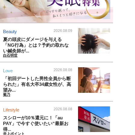
2026.08.09
Beauty
夏の頭皮にダメージを与える
「NG行為」とは？予約の取れな
い鍼灸師が...
白石明世
2026.08.08
Love
「初回デートした男性全員から断
られた」有名大卒34歳女性が、高
望み...
菊乃
2026.08.08
Lifestyle
スシローが10％還元に！「au
PAY」で今すぐ使いたい“最新お
得...
井上ポイント