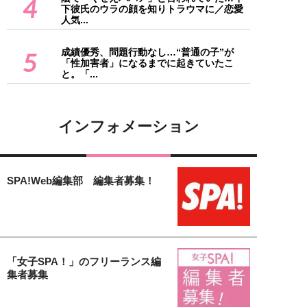
4
下彼氏のウラの顔を知りトラウマに／恋愛
人気...
成績優秀、問題行動なし…“普通の子”が
5
「性加害者」になるまでに起きていたこ
と。「...
インフォメーション
SPA!Web編集部 編集者募集！
「女子SPA！」のフリーランス編
集者募集