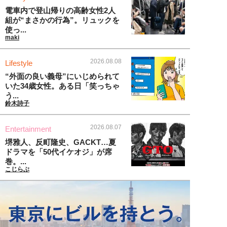
電車内で登山帰りの高齢女性2人
組が“まさかの行為”。リュックを
使っ...
maki
2026.08.08
Lifestyle
“外面の良い義母”にいじめられて
いた34歳女性。ある日「笑っちゃ
う...
鈴木詩子
2026.08.07
Entertainment
堺雅人、反町隆史、GACKT…夏
ドラマを「50代イケオジ」が席
巻。...
こじらぶ