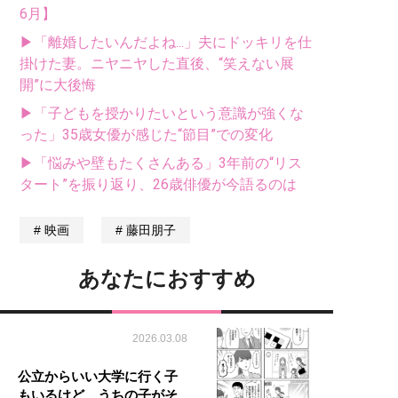
6月】
▶「離婚したいんだよね...」夫にドッキリを仕
掛けた妻。ニヤニヤした直後、“笑えない展
開”に大後悔
▶「子どもを授かりたいという意識が強くな
った」35歳女優が感じた“節目”での変化
▶「悩みや壁もたくさんある」3年前の“リス
タート”を振り返り、26歳俳優が今語るのは
映画
藤田朋子
あなたにおすすめ
2026.03.08
公立からいい大学に行く子
もいるけど、うちの子がそ