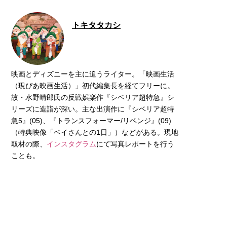
トキタタカシ
映画とディズニーを主に追うライター。「映画生活
（現ぴあ映画生活）」初代編集長を経てフリーに。
故・水野晴郎氏の反戦娯楽作『シベリア超特急』シ
リーズに造詣が深い。主な出演作に『シベリア超特
急5』(05)、『トランスフォーマー/リベンジ』(09)
（特典映像「ベイさんとの1日」）などがある。現地
取材の際、
インスタグラム
にて写真レポートを行う
ことも。