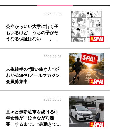
2026.03.08
公立からいい大学に行く子
もいるけど、うちの子がそ
うなる保証はない――。…
2026.06.03
人生後半の“賢い生き方”が
わかるSPA!メールマガジン
会員募集中！
2026.05.30
堂々と無断駐車を続ける中
年女性が「泣きながら謝
罪」するまで。“身動きで…