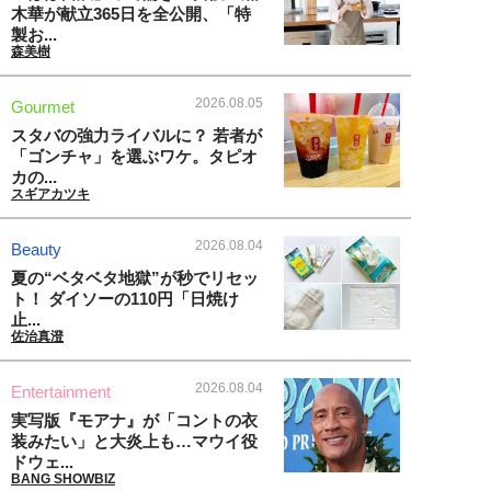
木華が献立365日を全公開、「特
製お...
森美樹
2026.08.05
Gourmet
スタバの強力ライバルに？ 若者が
「ゴンチャ」を選ぶワケ。タピオ
カの...
スギアカツキ
2026.08.04
Beauty
夏の“ベタベタ地獄”が秒でリセッ
ト！ ダイソーの110円「日焼け
止...
佐治真澄
2026.08.04
Entertainment
実写版『モアナ』が「コントの衣
装みたい」と大炎上も…マウイ役
ドウェ...
BANG SHOWBIZ