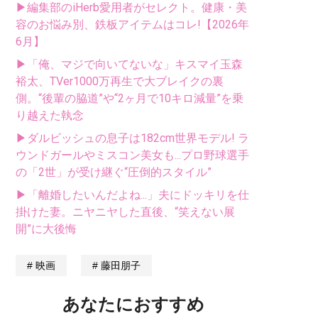
▶編集部のiHerb愛用者がセレクト。健康・美
容のお悩み別、鉄板アイテムはコレ!【2026年
6月】
▶「俺、マジで向いてないな」キスマイ玉森
裕太、TVer1000万再生で大ブレイクの裏
側。“後輩の脇道”や“2ヶ月で10キロ減量”を乗
り越えた執念
▶ダルビッシュの息子は182cm世界モデル! ラ
ウンドガールやミスコン美女も...プロ野球選手
の「2世」が受け継ぐ“圧倒的スタイル”
▶「離婚したいんだよね...」夫にドッキリを仕
掛けた妻。ニヤニヤした直後、“笑えない展
開”に大後悔
映画
藤田朋子
あなたにおすすめ