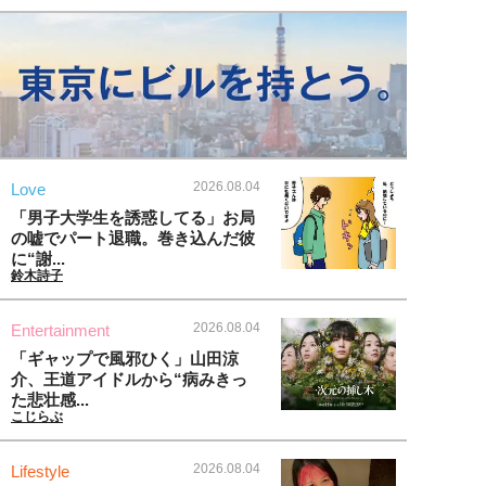
2026.08.04
Love
「男子大学生を誘惑してる」お局
の嘘でパート退職。巻き込んだ彼
に“謝...
鈴木詩子
2026.08.04
Entertainment
「ギャップで風邪ひく」山田涼
介、王道アイドルから“病みきっ
た悲壮感...
こじらぶ
2026.08.04
Lifestyle