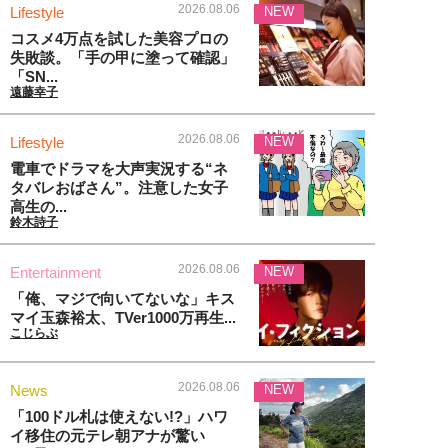
2026.08.06
Lifestyle
NEW
コスメ4万点を試した美容プロの
失敗談。「手の甲に塗って確認」
「SN...
遠藤幸子
2026.08.06
Lifestyle
NEW
電車でドラマを大声実況する“ネ
タバレおばさん”。注意した女子
高生の...
鈴木詩子
2026.08.06
Entertainment
NEW
「俺、マジで向いてないな」キス
マイ玉森裕太、TVer1000万再生...
こじらぶ
2026.08.06
News
NEW
「100ドル札は使えない!?」ハワ
イ移住の元テレ朝アナが驚い