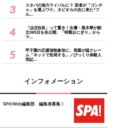
スタバの強力ライバルに？ 若者が「ゴンチ
3
ャ」を選ぶワケ。タピオカの次に来た“フ
ル...
「ほぼ自炊」って驚き！女優・黒木華が献
4
立365日を全公開、「特製おにぎり」から
マ...
甲子園の応援強制参加に、母親が猛クレー
5
ム「ネットで告発する」／びっくり体験人
気記...
インフォメーション
SPA!Web編集部 編集者募集！