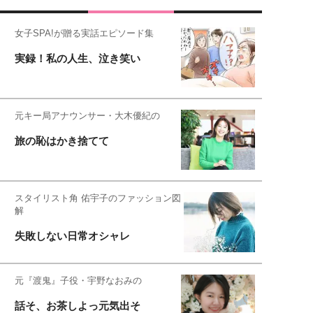
女子SPA!が贈る実話エピソード集
実録！私の人生、泣き笑い
元キー局アナウンサー・大木優紀の
旅の恥はかき捨てて
スタイリスト角 佑宇子のファッション図
解
失敗しない日常オシャレ
元『渡鬼』子役・宇野なおみの
話そ、お茶しよっ元気出そ