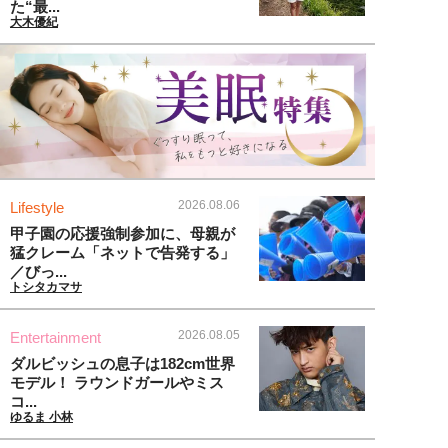
た“最...
大木優紀
2026.08.06
Lifestyle
甲子園の応援強制参加に、母親が
猛クレーム「ネットで告発する」
／びっ...
トシタカマサ
2026.08.05
Entertainment
ダルビッシュの息子は182cm世界
モデル！ ラウンドガールやミス
コ...
ゆるま 小林