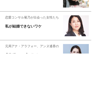
恋愛コンサル菊乃が出会った女性たち
私が結婚できないワケ
元局アナ・アラフォー、アンヌ遙香の
北海道シンプルライフ
宇垣美里が映画への想いを綴る
宇垣美里の沼落ちシネマ
松本穂香が映画愛を語ります