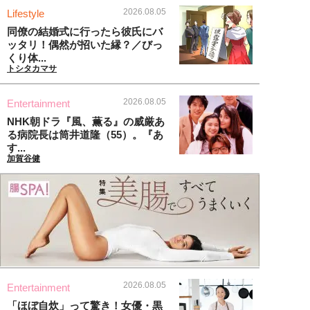
2026.08.05
Lifestyle
同僚の結婚式に行ったら彼氏にバ
ッタリ！偶然が招いた縁？／びっ
くり体...
トシタカマサ
2026.08.05
Entertainment
NHK朝ドラ『風、薫る』の威厳あ
る病院長は筒井道隆（55）。『あ
す...
加賀谷健
2026.08.05
Entertainment
「ほぼ自炊」って驚き！女優・黒