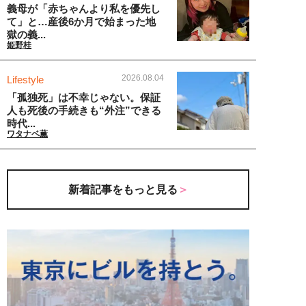
義母が「赤ちゃんより私を優先し
て」と…産後6か月で始まった地
獄の義...
姫野桂
2026.08.04
Lifestyle
「孤独死」は不幸じゃない。保証
人も死後の手続きも“外注”できる
時代...
ワタナベ薫
新着記事をもっと見る