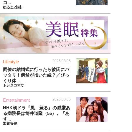
コ...
ゆるま 小林
2026.08.05
Lifestyle
同僚の結婚式に行ったら彼氏にバ
ッタリ！偶然が招いた縁？／びっ
くり体...
トシタカマサ
2026.08.05
Entertainment
NHK朝ドラ『風、薫る』の威厳あ
る病院長は筒井道隆（55）。『あ
す...
加賀谷健