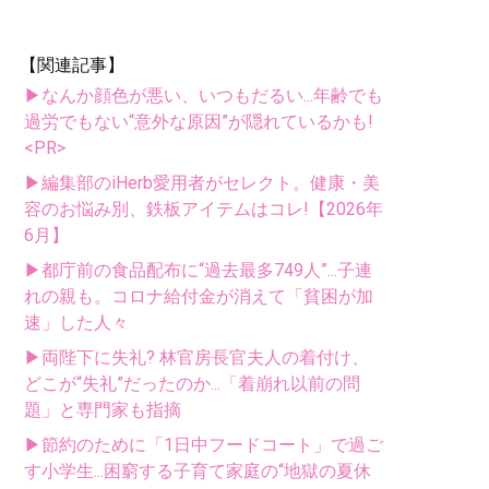
【関連記事】
▶なんか顔色が悪い、いつもだるい...年齢でも
過労でもない“意外な原因”が隠れているかも!
<PR>
▶編集部のiHerb愛用者がセレクト。健康・美
容のお悩み別、鉄板アイテムはコレ!【2026年
6月】
▶都庁前の食品配布に“過去最多749人”...子連
れの親も。コロナ給付金が消えて「貧困が加
速」した人々
▶両陛下に失礼? 林官房長官夫人の着付け、
どこが“失礼”だったのか...「着崩れ以前の問
題」と専門家も指摘
▶節約のために「1日中フードコート」で過ご
す小学生...困窮する子育て家庭の“地獄の夏休