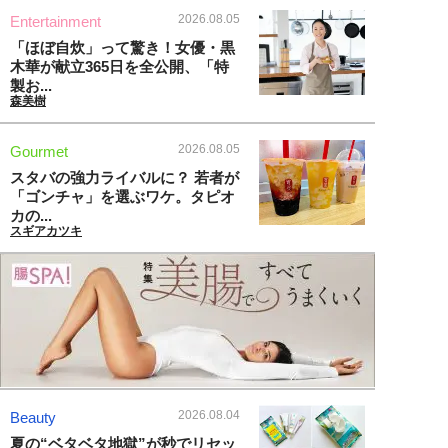
2026.08.05
Entertainment
「ほぼ自炊」って驚き！女優・黒
木華が献立365日を全公開、「特
製お...
森美樹
2026.08.05
Gourmet
スタバの強力ライバルに？ 若者が
「ゴンチャ」を選ぶワケ。タピオ
カの...
スギアカツキ
2026.08.04
Beauty
夏の“ベタベタ地獄”が秒でリセッ