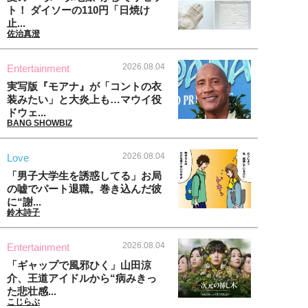
ト！ ダイソーの110円「日焼け
止...
佐治真澄
2026.08.04
Entertainment
実写版『モアナ』が「コントの衣
装みたい」と大炎上も…マウイ役
ドウェ...
BANG SHOWBIZ
2026.08.04
Love
「男子大学生を誘惑してる」お局
の嘘でパート退職。巻き込んだ彼
に“謝...
鈴木詩子
2026.08.04
Entertainment
「ギャップで風邪ひく」山田涼
介、王道アイドルから“病みきっ
た悲壮感...
こじらぶ