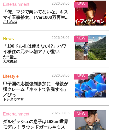
2026.08.06
Entertainment
NEW
「俺、マジで向いてないな」キス
マイ玉森裕太、TVer1000万再生...
こじらぶ
2026.08.06
News
NEW
「100ドル札は使えない!?」ハワ
イ移住の元テレ朝アナが驚い
た“最...
大木優紀
2026.08.06
Lifestyle
NEW
甲子園の応援強制参加に、母親が
猛クレーム「ネットで告発する」
／びっ...
トシタカマサ
2026.08.05
Entertainment
NEW
ダルビッシュの息子は182cm世界
モデル！ ラウンドガールやミス