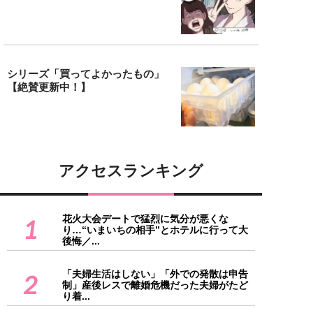
シリーズ「買ってよかったもの」
【絶賛更新中！】
アクセスランキング
花火大会デートで猛烈に気分が悪くな
1
り…“いまいちの相手”とホテルに行って大
後悔／...
「夫婦生活はしない」「外での発散は申告
2
制」産後レスで離婚危機だった夫婦がたど
り着...