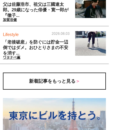
父は佐藤浩市、祖父は三國連太
郎。29歳になった俳優・寛一郎が
『徹子...
加賀谷健
2026.08.03
Lifestyle
「老後破産」を防ぐには貯金一辺
倒ではダメ。おひとりさまの不安
を消す...
ワタナベ薫
新着記事をもっと見る