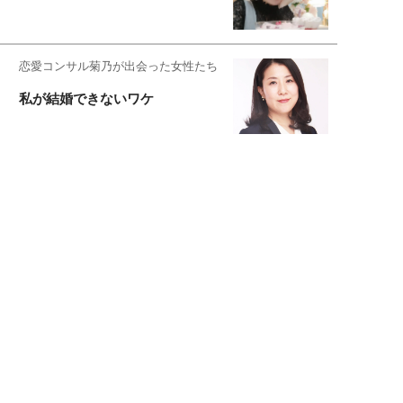
恋愛コンサル菊乃が出会った女性たち
私が結婚できないワケ
元局アナ・アラフォー、アンヌ遙香の
北海道シンプルライフ
宇垣美里が映画への想いを綴る
宇垣美里の沼落ちシネマ
松本穂香が映画愛を語ります