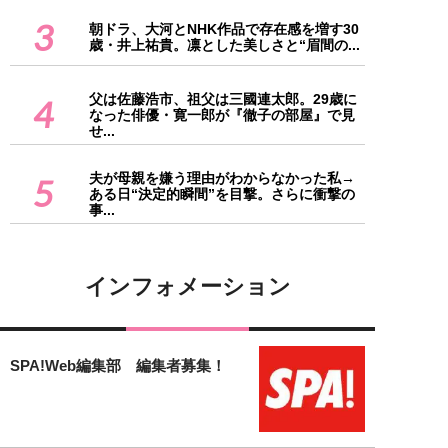
3
朝ドラ、大河とNHK作品で存在感を増す30
歳・井上祐貴。凛とした美しさと“眉間の...
父は佐藤浩市、祖父は三國連太郎。29歳に
4
なった俳優・寛一郎が『徹子の部屋』で見
せ...
夫が母親を嫌う理由がわからなかった私→
5
ある日“決定的瞬間”を目撃。さらに衝撃の
事...
インフォメーション
SPA!Web編集部 編集者募集！