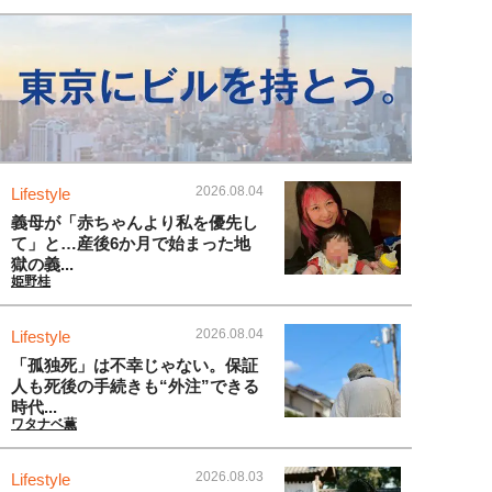
2026.08.04
Lifestyle
義母が「赤ちゃんより私を優先し
て」と…産後6か月で始まった地
獄の義...
姫野桂
2026.08.04
Lifestyle
「孤独死」は不幸じゃない。保証
人も死後の手続きも“外注”できる
時代...
ワタナベ薫
2026.08.03
Lifestyle