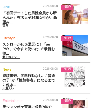
2026.08.08
Love
NEW
「初回デートした男性全員から断
られた」有名大卒34歳女性が、高
望み...
菊乃
2026.08.08
Lifestyle
NEW
スシローが10％還元に！「au
PAY」で今すぐ使いたい“最新お
得...
井上ポイント
2026.08.08
News
NEW
成績優秀、問題行動なし…“普通
の子”が「性加害者」になるまで
に起き...
大夏えい
2026.08.08
Entertainment
NEW
元ジャンポケ斉藤に求刑7年で