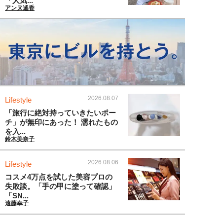
「人気...
アンヌ遙香
2026.08.07
Lifestyle
「旅行に絶対持っていきたいポー
チ」が無印にあった！ 濡れたもの
を入...
鈴木美奈子
2026.08.06
Lifestyle
コスメ4万点を試した美容プロの
失敗談。「手の甲に塗って確認」
「SN...
遠藤幸子