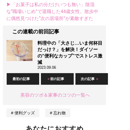
▶「お菓子は私の分だけいつも無い」陰湿
な“職場いじめ”で退職した44歳女性。散歩中
に偶然見つけた“次の居場所”が素敵すぎた
この連載の前回記事
料理中の「大さじ…いま何杯目
だっけ？」を解決！ダイソー
の“便利なカップ”でストレス激
減
2023.09.06
最初の記事
前の記事
次の記事
美容のツボ＆家事のコツの一覧へ
便利グッズ
忘れ物
あなたにおすすめ