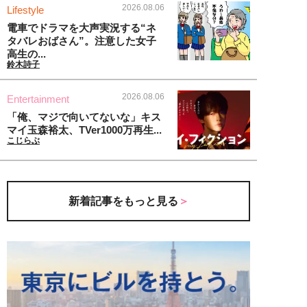
2026.08.06
Lifestyle
電車でドラマを大声実況する“ネ
タバレおばさん”。注意した女子
高生の...
鈴木詩子
2026.08.06
Entertainment
「俺、マジで向いてないな」キス
マイ玉森裕太、TVer1000万再生...
こじらぶ
新着記事をもっと見る