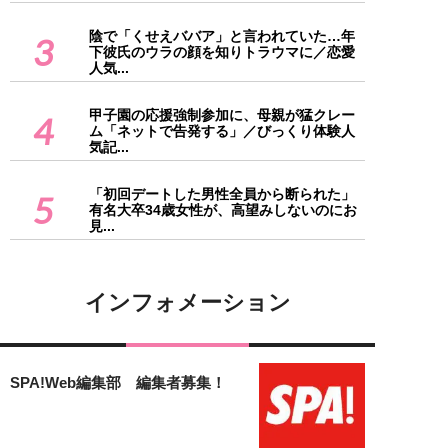
陰で「くせえババア」と言われていた…年
3
下彼氏のウラの顔を知りトラウマに／恋愛
人気...
甲子園の応援強制参加に、母親が猛クレー
4
ム「ネットで告発する」／びっくり体験人
気記...
「初回デートした男性全員から断られた」
5
有名大卒34歳女性が、高望みしないのにお
見...
インフォメーション
SPA!Web編集部 編集者募集！