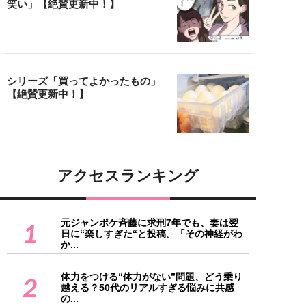
笑い」【絶賛更新中！】
シリーズ「買ってよかったもの」
【絶賛更新中！】
アクセスランキング
元ジャンポケ斉藤に求刑7年でも、妻は翌
1
日に“楽しすぎた“と投稿。「その神経がわ
か...
体力をつける“体力がない”問題、どう乗り
2
越える？50代のリアルすぎる悩みに共感
の...