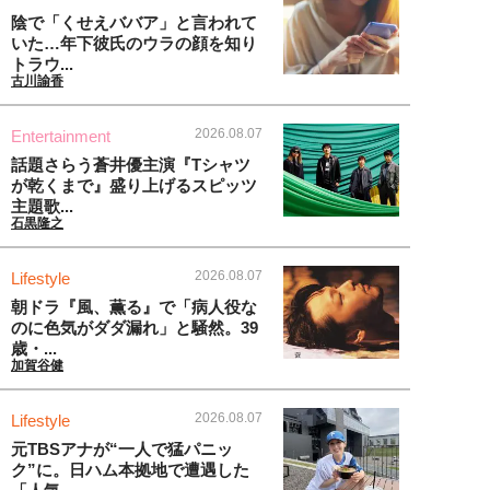
陰で「くせえババア」と言われて
いた…年下彼氏のウラの顔を知り
トラウ...
古川諭香
2026.08.07
Entertainment
話題さらう蒼井優主演『Tシャツ
が乾くまで』盛り上げるスピッツ
主題歌...
石黒隆之
2026.08.07
Lifestyle
朝ドラ『風、薫る』で「病人役な
のに色気がダダ漏れ」と騒然。39
歳・...
加賀谷健
2026.08.07
Lifestyle
元TBSアナが“一人で猛パニッ
ク”に。日ハム本拠地で遭遇した