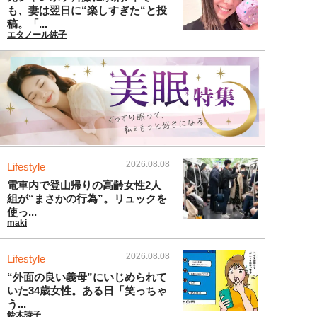
も、妻は翌日に“楽しすぎた“と投
稿。「...
エタノール純子
2026.08.08
Lifestyle
電車内で登山帰りの高齢女性2人
組が“まさかの行為”。リュックを
使っ...
maki
2026.08.08
Lifestyle
“外面の良い義母”にいじめられて
いた34歳女性。ある日「笑っちゃ
う...
鈴木詩子