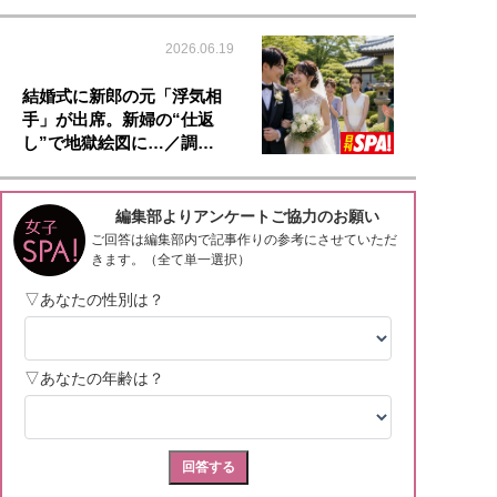
2026.06.19
結婚式に新郎の元「浮気相
手」が出席。新婦の“仕返
し”で地獄絵図に…／調…