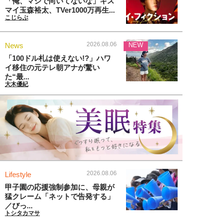
「俺、マジで向いてないな」キス
マイ玉森裕太、TVer1000万再生...
こじらぶ
2026.08.06
News
NEW
「100ドル札は使えない!?」ハワ
イ移住の元テレ朝アナが驚い
た“最...
大木優紀
2026.08.06
Lifestyle
甲子園の応援強制参加に、母親が
猛クレーム「ネットで告発する」
／びっ...
トシタカマサ