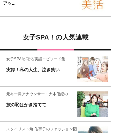
アッ...
女子SPA！の人気連載
女子SPA!が贈る実話エピソード集
実録！私の人生、泣き笑い
元キー局アナウンサー・大木優紀の
旅の恥はかき捨てて
スタイリスト角 佑宇子のファッション図