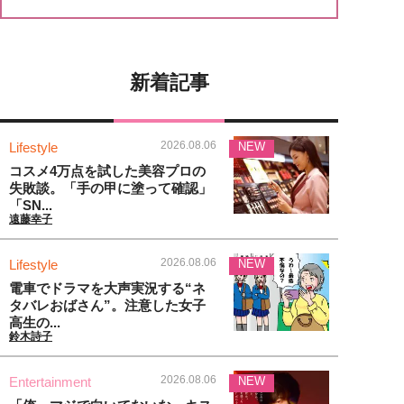
新着記事
2026.08.06
Lifestyle
NEW
コスメ4万点を試した美容プロの
失敗談。「手の甲に塗って確認」
「SN...
遠藤幸子
2026.08.06
Lifestyle
NEW
電車でドラマを大声実況する“ネ
タバレおばさん”。注意した女子
高生の...
鈴木詩子
2026.08.06
Entertainment
NEW