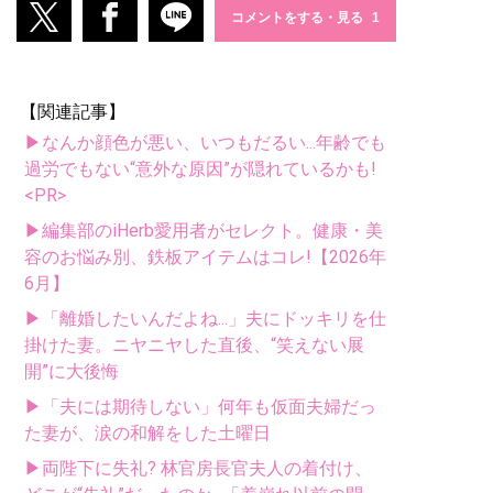
コメントをする・見る
【関連記事】
▶なんか顔色が悪い、いつもだるい...年齢でも
過労でもない“意外な原因”が隠れているかも!
<PR>
▶編集部のiHerb愛用者がセレクト。健康・美
容のお悩み別、鉄板アイテムはコレ!【2026年
6月】
▶「離婚したいんだよね...」夫にドッキリを仕
掛けた妻。ニヤニヤした直後、“笑えない展
開”に大後悔
▶「夫には期待しない」何年も仮面夫婦だっ
た妻が、涙の和解をした土曜日
▶両陛下に失礼? 林官房長官夫人の着付け、