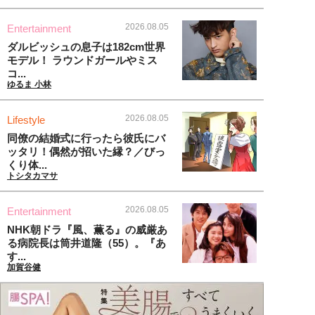
2026.08.05
Entertainment
ダルビッシュの息子は182cm世界
モデル！ ラウンドガールやミス
コ...
ゆるま 小林
2026.08.05
Lifestyle
同僚の結婚式に行ったら彼氏にバ
ッタリ！偶然が招いた縁？／びっ
くり体...
トシタカマサ
2026.08.05
Entertainment
NHK朝ドラ『風、薫る』の威厳あ
る病院長は筒井道隆（55）。『あ
す...
加賀谷健