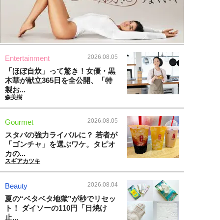
2026.08.05
Entertainment
「ほぼ自炊」って驚き！女優・黒
木華が献立365日を全公開、「特
製お...
森美樹
2026.08.05
Gourmet
スタバの強力ライバルに？ 若者が
「ゴンチャ」を選ぶワケ。タピオ
カの...
スギアカツキ
2026.08.04
Beauty
夏の“ベタベタ地獄”が秒でリセッ
ト！ ダイソーの110円「日焼け
止...