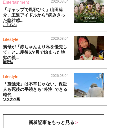
2026.08.04
Entertainment
「ギャップで風邪ひく」山田涼
介、王道アイドルから“病みきっ
た悲壮感...
こじらぶ
2026.08.04
Lifestyle
義母が「赤ちゃんより私を優先し
て」と…産後6か月で始まった地
獄の義...
姫野桂
2026.08.04
Lifestyle
「孤独死」は不幸じゃない。保証
人も死後の手続きも“外注”できる
時代...
ワタナベ薫
新着記事をもっと見る