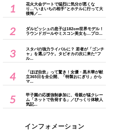
花火大会デートで猛烈に気分が悪くな
1
り…“いまいちの相手”とホテルに行って大
後悔／...
2
ダルビッシュの息子は182cm世界モデル！
ラウンドガールやミスコン美女も…プロ...
スタバの強力ライバルに？ 若者が「ゴンチ
3
ャ」を選ぶワケ。タピオカの次に来た“フ
ル...
「ほぼ自炊」って驚き！女優・黒木華が献
4
立365日を全公開、「特製おにぎり」から
マ...
甲子園の応援強制参加に、母親が猛クレー
5
ム「ネットで告発する」／びっくり体験人
気記...
インフォメーション