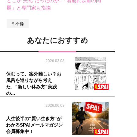
どこが“失礼”だったのか...「着崩れ以前の問
題」と専門家も指摘
不倫
あなたにおすすめ
2026.03.08
休むって、案外難しい？お
風呂を巡りながら考え
た、“新しい休み方”実践
の…
2026.06.03
人生後半の“賢い生き方”が
わかるSPA!メールマガジン
会員募集中！