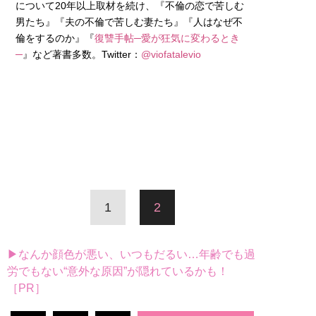
について20年以上取材を続け、『不倫の恋で苦しむ
男たち』『夫の不倫で苦しむ妻たち』『人はなぜ不
倫をするのか』『
復讐手帖─愛が狂気に変わるとき
─
』など著書多数。Twitter：
@viofatalevio
1
2
▶なんか顔色が悪い、いつもだるい…年齢でも過
労でもない“意外な原因”が隠れているかも！
［PR］