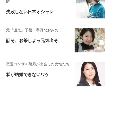
解
失敗しない日常オシャレ
元『渡鬼』子役・宇野なおみの
話そ、お茶しよっ元気出そ
恋愛コンサル菊乃が出会った女性たち
私が結婚できないワケ
元局アナ・アラフォー、アンヌ遙香の
北海道シンプルライフ