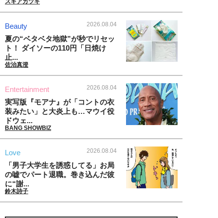
スギアカツキ
2026.08.04
Beauty
夏の“ベタベタ地獄”が秒でリセッ
ト！ ダイソーの110円「日焼け
止...
佐治真澄
2026.08.04
Entertainment
実写版『モアナ』が「コントの衣
装みたい」と大炎上も…マウイ役
ドウェ...
BANG SHOWBIZ
2026.08.04
Love
「男子大学生を誘惑してる」お局
の嘘でパート退職。巻き込んだ彼
に“謝...
鈴木詩子