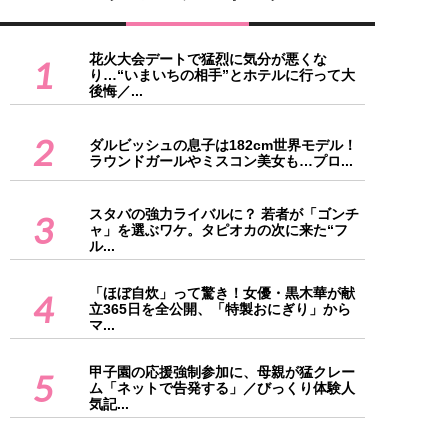
花火大会デートで猛烈に気分が悪くな
1
り…“いまいちの相手”とホテルに行って大
後悔／...
2
ダルビッシュの息子は182cm世界モデル！
ラウンドガールやミスコン美女も…プロ...
スタバの強力ライバルに？ 若者が「ゴンチ
3
ャ」を選ぶワケ。タピオカの次に来た“フ
ル...
「ほぼ自炊」って驚き！女優・黒木華が献
4
立365日を全公開、「特製おにぎり」から
マ...
甲子園の応援強制参加に、母親が猛クレー
5
ム「ネットで告発する」／びっくり体験人
気記...