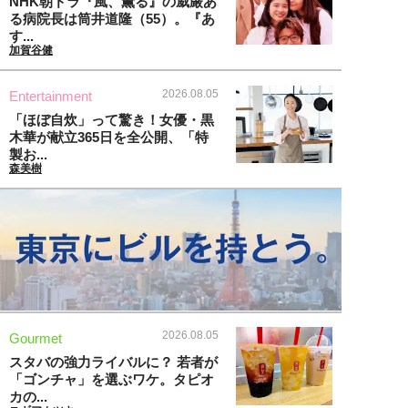
NHK朝ドラ『風、薫る』の威厳あ
る病院長は筒井道隆（55）。『あ
す...
加賀谷健
2026.08.05
Entertainment
「ほぼ自炊」って驚き！女優・黒
木華が献立365日を全公開、「特
製お...
森美樹
2026.08.05
Gourmet
スタバの強力ライバルに？ 若者が
「ゴンチャ」を選ぶワケ。タピオ
カの...