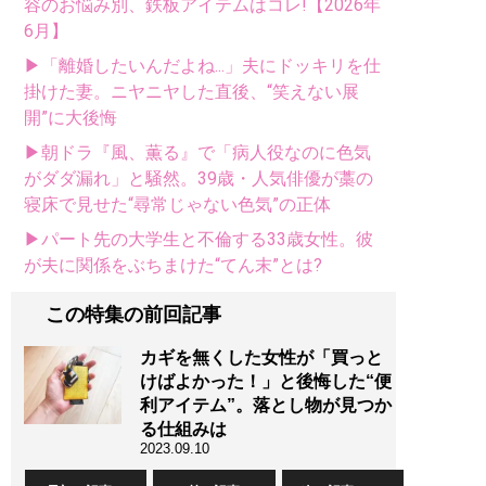
容のお悩み別、鉄板アイテムはコレ!【2026年
6月】
▶「離婚したいんだよね...」夫にドッキリを仕
掛けた妻。ニヤニヤした直後、“笑えない展
開”に大後悔
▶朝ドラ『風、薫る』で「病人役なのに色気
がダダ漏れ」と騒然。39歳・人気俳優が藁の
寝床で見せた“尋常じゃない色気”の正体
▶パート先の大学生と不倫する33歳女性。彼
が夫に関係をぶちまけた“てん末”とは?
この特集の前回記事
カギを無くした女性が「買っと
けばよかった！」と後悔した“便
利アイテム”。落とし物が見つか
る仕組みは
2023.09.10