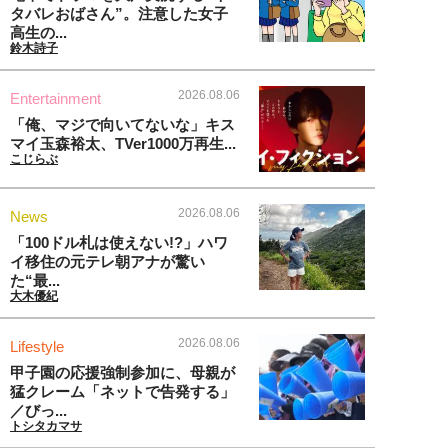
タバレおばさん”。注意した女子
高生の...
鈴木詩子
2026.08.06
Entertainment
「俺、マジで向いてないな」キス
マイ玉森裕太、TVer1000万再生...
こじらぶ
2026.08.06
News
「100ドル札は使えない!?」ハワ
イ移住の元テレ朝アナが驚い
た“最...
大木優紀
2026.08.06
Lifestyle
甲子園の応援強制参加に、母親が
猛クレーム「ネットで告発する」
／びっ...
トシタカマサ