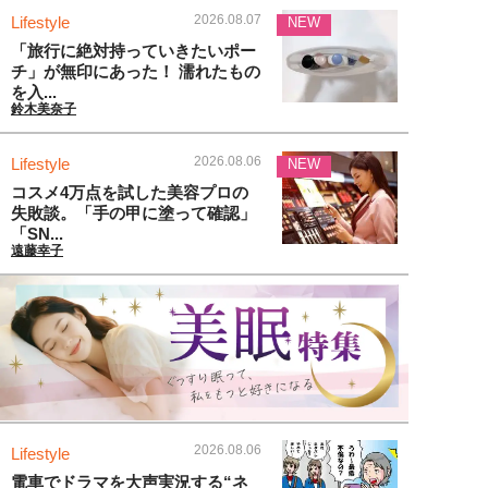
2026.08.07
Lifestyle
NEW
「旅行に絶対持っていきたいポー
チ」が無印にあった！ 濡れたもの
を入...
鈴木美奈子
2026.08.06
Lifestyle
NEW
コスメ4万点を試した美容プロの
失敗談。「手の甲に塗って確認」
「SN...
遠藤幸子
2026.08.06
Lifestyle
電車でドラマを大声実況する“ネ