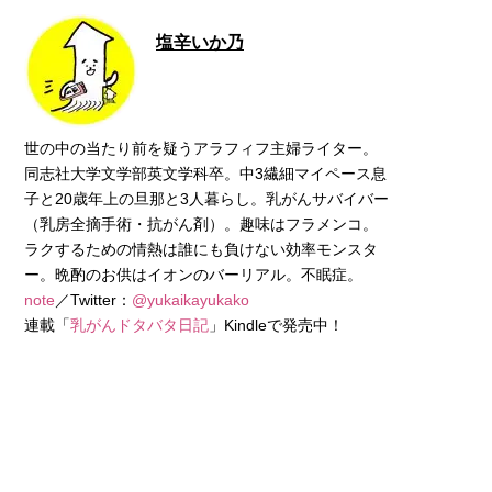
塩辛いか乃
世の中の当たり前を疑うアラフィフ主婦ライター。
同志社大学文学部英文学科卒。中3繊細マイペース息
子と20歳年上の旦那と3人暮らし。乳がんサバイバー
（乳房全摘手術・抗がん剤）。趣味はフラメンコ。
ラクするための情熱は誰にも負けない効率モンスタ
ー。晩酌のお供はイオンのバーリアル。不眠症。
note
／Twitter：
@yukaikayukako
連載「
乳がんドタバタ日記
」Kindleで発売中！