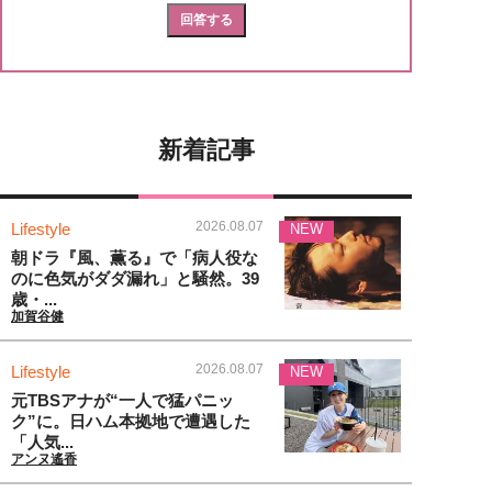
新着記事
2026.08.07
Lifestyle
NEW
朝ドラ『風、薫る』で「病人役な
のに色気がダダ漏れ」と騒然。39
歳・...
加賀谷健
2026.08.07
Lifestyle
NEW
元TBSアナが“一人で猛パニッ
ク”に。日ハム本拠地で遭遇した
「人気...
アンヌ遙香