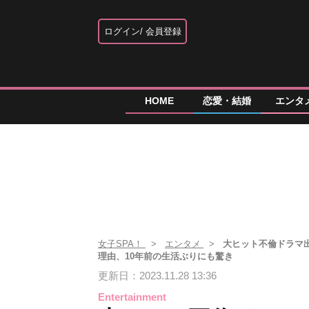
ログイン
会員登録
HOME
恋愛・結婚
エンタ
女子SPA！
エンタメ
大ヒット不倫ドラマ
理由、10年前の生活ぶりにも驚き
更新日：2023.11.28 13:36
Entertainment