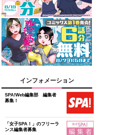
インフォメーション
SPA!Web編集部 編集者
募集！
「女子SPA！」のフリーラ
ンス編集者募集