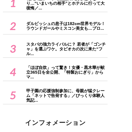
1
り…“いまいちの相手”とホテルに行って大
後悔／...
2
ダルビッシュの息子は182cm世界モデル！
ラウンドガールやミスコン美女も…プロ...
スタバの強力ライバルに？ 若者が「ゴンチ
3
ャ」を選ぶワケ。タピオカの次に来た“フ
ル...
「ほぼ自炊」って驚き！女優・黒木華が献
4
立365日を全公開、「特製おにぎり」から
マ...
甲子園の応援強制参加に、母親が猛クレー
5
ム「ネットで告発する」／びっくり体験人
気記...
インフォメーション