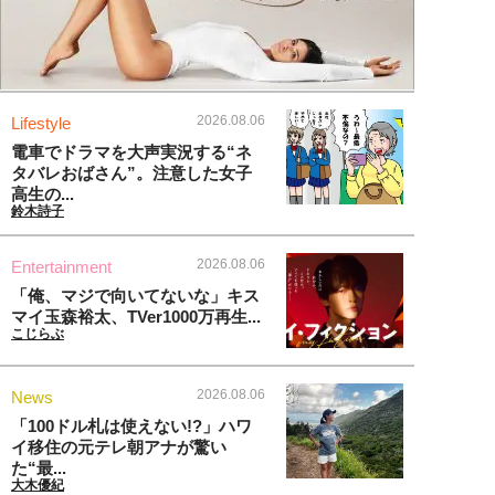
2026.08.06
Lifestyle
電車でドラマを大声実況する“ネ
タバレおばさん”。注意した女子
高生の...
鈴木詩子
2026.08.06
Entertainment
「俺、マジで向いてないな」キス
マイ玉森裕太、TVer1000万再生...
こじらぶ
2026.08.06
News
「100ドル札は使えない!?」ハワ
イ移住の元テレ朝アナが驚い
た“最...
大木優紀