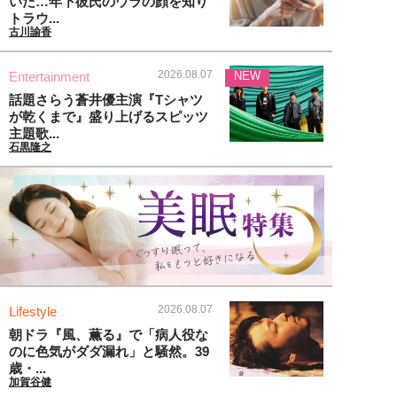
いた…年下彼氏のウラの顔を知り
トラウ...
古川諭香
2026.08.07
Entertainment
NEW
話題さらう蒼井優主演『Tシャツ
が乾くまで』盛り上げるスピッツ
主題歌...
石黒隆之
2026.08.07
Lifestyle
朝ドラ『風、薫る』で「病人役な
のに色気がダダ漏れ」と騒然。39
歳・...
加賀谷健