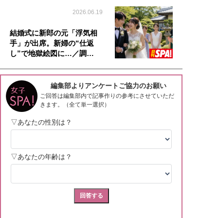
2026.06.19
結婚式に新郎の元「浮気相
手」が出席。新婦の“仕返
し”で地獄絵図に…／調…