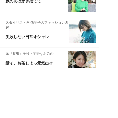
旅の恥はかき捨てて
スタイリスト角 佑宇子のファッション図
解
失敗しない日常オシャレ
元『渡鬼』子役・宇野なおみの
話そ、お茶しよっ元気出そ
恋愛コンサル菊乃が出会った女性たち
私が結婚できないワケ
宇垣美里が映画への想いを綴る