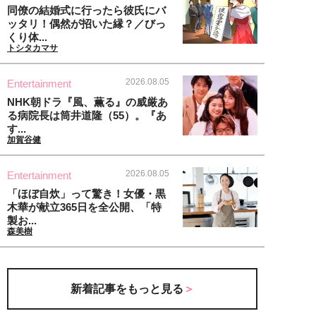
同僚の結婚式に行ったら彼氏にバ
ッタリ！偶然が招いた縁？／びっ
くり体...
トシタカマサ
2026.08.05
Entertainment
NHK朝ドラ『風、薫る』の威厳あ
る病院長は筒井道隆（55）。『あ
す...
加賀谷健
2026.08.05
Entertainment
「ほぼ自炊」って驚き！女優・黒
木華が献立365日を全公開、「特
製お...
森美樹
新着記事をもっと見る