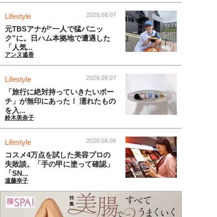
2026.08.07
Lifestyle
元TBSアナが“一人で猛パニッ
ク”に。日ハム本拠地で遭遇した
「人気...
アンヌ遙香
2026.08.07
Lifestyle
「旅行に絶対持っていきたいポー
チ」が無印にあった！ 濡れたもの
を入...
鈴木美奈子
2026.08.06
Lifestyle
コスメ4万点を試した美容プロの
失敗談。「手の甲に塗って確認」
「SN...
遠藤幸子