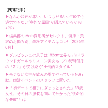
【関連記事】
▶なんか顔色が悪い、いつもだるい...年齢でも
過労でもない“意外な原因”が隠れているかも!
<PR>
▶編集部のiHerb愛用者がセレクト。健康・美
容のお悩み別、鉄板アイテムはコレ!【2026年
6月】
▶ダルビッシュの息子は182cm世界モデル! ラ
ウンドガールやミスコン美女も...プロ野球選手
の「2世」が受け継ぐ“圧倒的スタイル”
▶モテない女性が飲みの場でやっているNG行
動。婚活イベントのスタッフに聞いた
▶「初デートで相手にぎょっとされた」39歳
女性。その日の服装を聞いて分かった“致命的
な失敗”とは