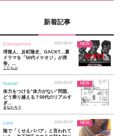
新着記事
2026.08.07
Entertainment
NEW
堺雅人、反町隆史、GACKT…夏
ドラマを「50代イケオジ」が席
巻。...
こじらぶ
2026.08.07
Human
NEW
体力をつける“体力がない”問題、
どう乗り越える？50代のリアルす
ぎ...
まなたろう
2026.08.07
Love
NEW
陰で「くせえババア」と言われて